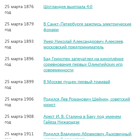
25 марта 1876
Шотландия выиграла 4:0
год
25 марта 1879
В Санкт-Петербурге зажглись электрические
год
фонари
25 марта 1893
Умер Николай Александрович Алексеев,
год
московский предприниматель
25 марта 1896
Бад Гринспен запечатлел на киноплёнке
год
соревнования первых Олимпийских игр
современности
25 марта 1899
В Москве пущен первый трамвай
год
25 марта 1906
Родился Лев Романович Шейнин, советский
год
юрист
25 марта 1908
Арест И. В. Сталина в Баку под именем
год
Гайёза Нижарадзе
25 марта 1911
Родился Владимир Абрамович Дыховичный,