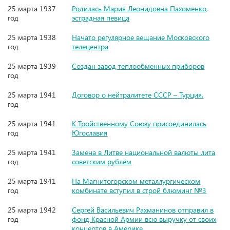
25 марта 1937
Родилась Мария Леонидовна Пахоменко,
год
эстрадная певица
25 марта 1938
Начато регулярное вещание Московского
год
телецентра
25 марта 1939
Создан завод теплообменных приборов
год
25 марта 1941
Договор о нейтралитете СССР – Турция.
год
25 марта 1941
К Тройственному Союзу присоединилась
год
Югославия
25 марта 1941
Замена в Литве национальной валюты лита
год
советским рублём
25 марта 1941
На Магнитогорском металлургическом
год
комбинате вступил в строй блюминг №3
25 марта 1942
Сергей Васильевич Рахманинов отправил в
год
фонд Красной Армии всю выручку от своих
концертов в Америке