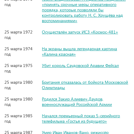
год
«принять срочные меры оперативного
порядка, которые позволяли бы
контролировать работу Н. С. Хрущёва над
воспоминаниями»
25 марта 1972
Осуществлён запуск ИСЗ «Космос-481»
год
25 марта 1974
На экраны вышла легендарная картина
год
«Калина красная»
25 марта 1975
Убит король Саудовской Аравии Фейсал
год
25 марта 1980
Британия отказалась от бойкота Московской
год
Олимпиады
25 марта 1980
Родился Закир Алиевич Даудов,
год
военнослужащий Российской Армии
25 марта 1985
Начался премьерный показ 5-серийного
год
телефильма «Гостья из будущего»
25 марта 1987
Умер Иван Иванов-Вано, режиссёр