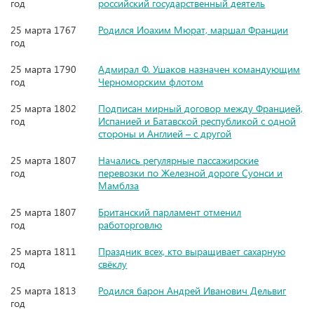
год
российский государственный деятель
25 марта 1767
Родился Иоахим Мюрат, маршал Франции
год
25 марта 1790
Адмирал Ф. Ушаков назначен командующим
год
Черноморским флотом
25 марта 1802
Подписан мирный договор между Францией,
год
Испанией и Батавской республикой с одной
стороны и Англией – с другой
25 марта 1807
Начались регулярные пассажирские
год
перевозки по Железной дороге Суонси и
Мамблза
25 марта 1807
Британский парламент отменил
год
работорговлю
25 марта 1811
Праздник всех, кто выращивает сахарную
год
свёклу
25 марта 1813
Родился барон Андрей Иванович Дельвиг
год