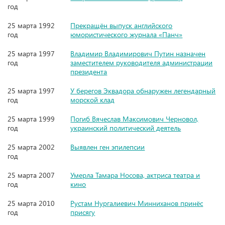
год
25 марта 1992
Прекращён выпуск английского
год
юмористического журнала «Панч»
25 марта 1997
Владимир Владимирович Путин назначен
год
заместителем руководителя администрации
президента
25 марта 1997
У берегов Эквадора обнаружен легендарный
год
морской клад
25 марта 1999
Погиб Вячеслав Максимович Черновол,
год
украинский политический деятель
25 марта 2002
Выявлен ген эпилепсии
год
25 марта 2007
Умерла Тамара Носова, актриса театра и
год
кино
25 марта 2010
Рустам Нургалиевич Минниханов принёс
год
присягу