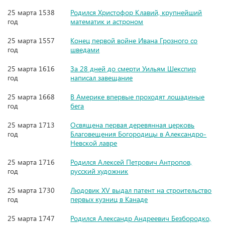
25 марта 1538
Родился Христофор Клавий, крупнейший
год
математик и астроном
25 марта 1557
Конец первой войне Ивана Грозного со
год
шведами
25 марта 1616
За 28 дней до смерти Уильям Шекспир
год
написал завещание
25 марта 1668
В Америке впервые проходят лошадиные
год
бега
25 марта 1713
Освящена первая деревянная церковь
год
Благовещения Богородицы в Александро-
Невской лавре
25 марта 1716
Родился Алексей Петрович Антропов,
год
русский художник
25 марта 1730
Людовик XV выдал патент на строительство
год
первых кузниц в Канаде
25 марта 1747
Родился Александр Андреевич Безбородко,