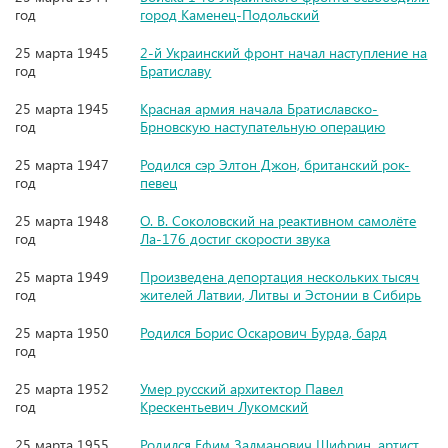
год
город Каменец-Подольский
25 марта 1945
2-й Украинский фронт начал наступление на
год
Братиславу
25 марта 1945
Красная армия начала Братиславско-
год
Брновскую наступательную операцию
25 марта 1947
Родился сэр Элтон Джон, британский рок-
год
певец
25 марта 1948
О. В. Соколовский на реактивном самолёте
год
Ла-176 достиг скорости звука
25 марта 1949
Произведена депортация нескольких тысяч
год
жителей Латвии, Литвы и Эстонии в Сибирь
25 марта 1950
Родился Борис Оскарович Бурда, бард
год
25 марта 1952
Умер русский архитектор Павел
год
Крескентьевич Лукомский
25 марта 1955
Родился Ефим Залманович Шифрин, артист