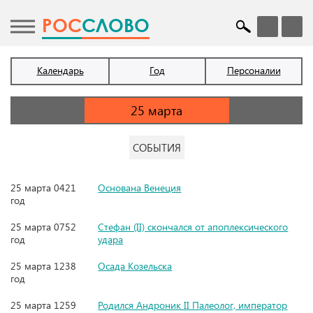
POC
СЛОВО
Календарь
Год
Персоналии
СОБЫТИЯ
25 марта 0421
Основана Венеция
год
25 марта 0752
Стефан (II) скончался от апоплексического
год
удара
25 марта 1238
Осада Козельска
год
25 марта 1259
Родился Андроник II Палеолог, император