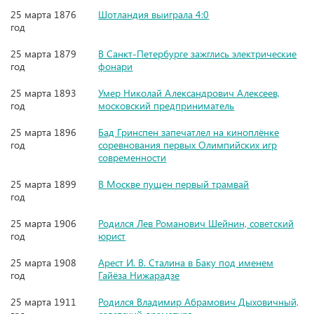
25 марта 1876
Шотландия выиграла 4:0
год
25 марта 1879
В Санкт-Петербурге зажглись электрические
год
фонари
25 марта 1893
Умер Николай Александрович Алексеев,
год
московский предприниматель
25 марта 1896
Бад Гринспен запечатлел на киноплёнке
год
соревнования первых Олимпийских игр
современности
25 марта 1899
В Москве пущен первый трамвай
год
25 марта 1906
Родился Лев Романович Шейнин, советский
год
юрист
25 марта 1908
Арест И. В. Сталина в Баку под именем
год
Гайёза Нижарадзе
25 марта 1911
Родился Владимир Абрамович Дыховичный,