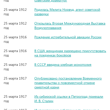
год
советский драматург
25 марта 1912
Родилась Мелита Норвуд, агент советской
год
разведки
25 марта 1912
Открылась Вторая Международная Выставка
год
Воздухоплавания
25 марта 1916
Рождение истребительной авиации России
год
25 марта 1916
В США женщинам разрешено присутствовать
год
на поединках боксёров
25 марта 1917
В СССР введена хлебная монополия
год
25 марта 1917
Опубликовано постановление Временного
год
правительства о повсеместной отмене
смертной казни
25 марта 1917
Из сибирской ссылки в Петроград приехали
год
И. В. Сталин