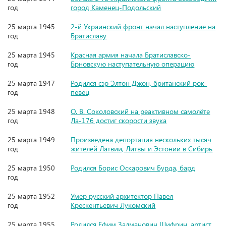
год
город Каменец-Подольский
25 марта 1945
2-й Украинский фронт начал наступление на
год
Братиславу
25 марта 1945
Красная армия начала Братиславско-
год
Брновскую наступательную операцию
25 марта 1947
Родился сэр Элтон Джон, британский рок-
год
певец
25 марта 1948
О. В. Соколовский на реактивном самолёте
год
Ла-176 достиг скорости звука
25 марта 1949
Произведена депортация нескольких тысяч
год
жителей Латвии, Литвы и Эстонии в Сибирь
25 марта 1950
Родился Борис Оскарович Бурда, бард
год
25 марта 1952
Умер русский архитектор Павел
год
Крескентьевич Лукомский
25 марта 1955
Родился Ефим Залманович Шифрин, артист