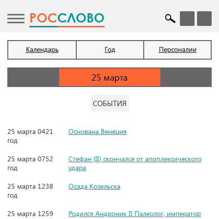
POC
СЛОВО
Календарь
Год
Персоналии
СОБЫТИЯ
25 марта 0421
Основана Венеция
год
25 марта 0752
Стефан (II) скончался от апоплексического
год
удара
25 марта 1238
Осада Козельска
год
25 марта 1259
Родился Андроник II Палеолог, император