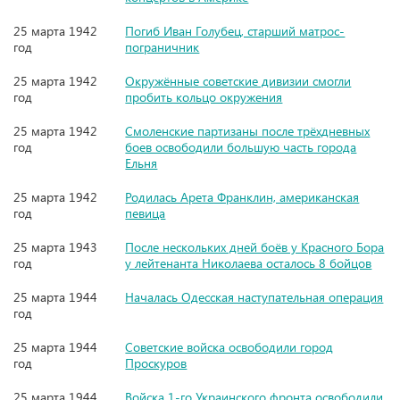
25 марта 1942
Погиб Иван Голубец, старший матрос-
год
пограничник
25 марта 1942
Окружённые советские дивизии смогли
год
пробить кольцо окружения
25 марта 1942
Смоленские партизаны после трёхдневных
год
боев освободили большую часть города
Ельня
25 марта 1942
Родилась Арета Франклин, американская
год
певица
25 марта 1943
После нескольких дней боёв у Красного Бора
год
у лейтенанта Николаева осталось 8 бойцов
25 марта 1944
Началась Одесская наступательная операция
год
25 марта 1944
Советские войска освободили город
год
Проскуров
25 марта 1944
Войска 1-го Украинского фронта освободили