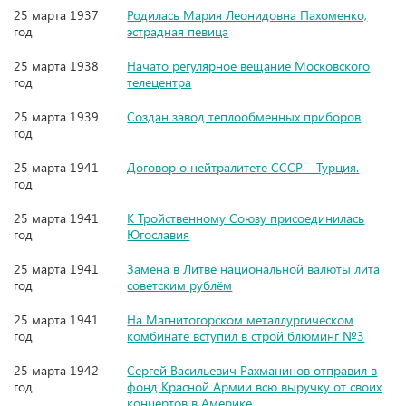
25 марта 1937
Родилась Мария Леонидовна Пахоменко,
год
эстрадная певица
25 марта 1938
Начато регулярное вещание Московского
год
телецентра
25 марта 1939
Создан завод теплообменных приборов
год
25 марта 1941
Договор о нейтралитете СССР – Турция.
год
25 марта 1941
К Тройственному Союзу присоединилась
год
Югославия
25 марта 1941
Замена в Литве национальной валюты лита
год
советским рублём
25 марта 1941
На Магнитогорском металлургическом
год
комбинате вступил в строй блюминг №3
25 марта 1942
Сергей Васильевич Рахманинов отправил в
год
фонд Красной Армии всю выручку от своих
концертов в Америке