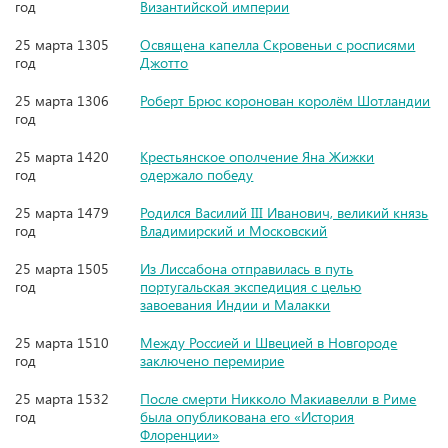
год
Византийской империи
25 марта 1305
Освящена капелла Скровеньи с росписями
год
Джотто
25 марта 1306
Роберт Брюс коронован королём Шотландии
год
25 марта 1420
Крестьянское ополчение Яна Жижки
год
одержало победу
25 марта 1479
Родился Василий III Иванович, великий князь
год
Владимирский и Московский
25 марта 1505
Из Лиссабона отправилась в путь
год
португальская экспедиция с целью
завоевания Индии и Малакки
25 марта 1510
Между Россией и Швецией в Новгороде
год
заключено перемирие
25 марта 1532
После смерти Никколо Макиавелли в Риме
год
была опубликована его «История
Флоренции»