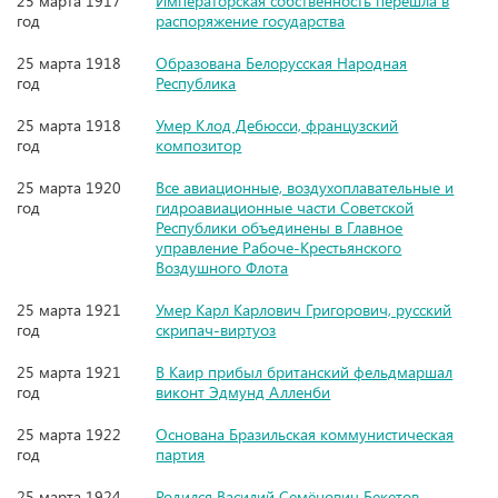
25 марта 1917
Императорская собственность перешла в
год
распоряжение государства
25 марта 1918
Образована Белорусская Народная
год
Республика
25 марта 1918
Умер Клод Дебюсси, французский
год
композитор
25 марта 1920
Все авиационные, воздухоплавательные и
год
гидроавиационные части Советской
Республики объединены в Главное
управление Рабоче-Крестьянского
Воздушного Флота
25 марта 1921
Умер Карл Карлович Григорович, русский
год
скрипач-виртуоз
25 марта 1921
В Каир прибыл британский фельдмаршал
год
виконт Эдмунд Алленби
25 марта 1922
Основана Бразильская коммунистическая
год
партия
25 марта 1924
Родился Василий Семёнович Бекетов,