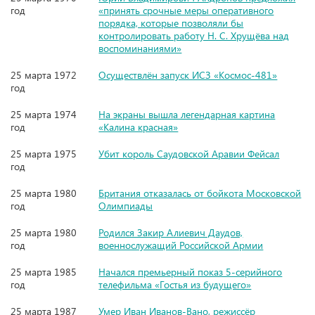
год
«принять срочные меры оперативного
порядка, которые позволяли бы
контролировать работу Н. С. Хрущёва над
воспоминаниями»
25 марта 1972
Осуществлён запуск ИСЗ «Космос-481»
год
25 марта 1974
На экраны вышла легендарная картина
год
«Калина красная»
25 марта 1975
Убит король Саудовской Аравии Фейсал
год
25 марта 1980
Британия отказалась от бойкота Московской
год
Олимпиады
25 марта 1980
Родился Закир Алиевич Даудов,
год
военнослужащий Российской Армии
25 марта 1985
Начался премьерный показ 5-серийного
год
телефильма «Гостья из будущего»
25 марта 1987
Умер Иван Иванов-Вано, режиссёр