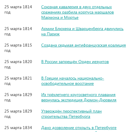
25 марта 1814
Союзная кавалерия в двух отдельных
год
сражениях разбила корпуса маршалов
Мармона и Мортье
25 марта 1814
Армии Блюхера и Шварценберга двинулись
год
на Париж
25 марта 1815
Создана седьмая антифранцузская коалиция
год
25 марта 1820
В России запрещён Орден иезуитов
год
25 марта 1821
В Греции началось национально-
год
освободительное восстание
25 марта 1829
Из трёхлетнего кругосветного плавания
год
вернулась экспедиция Дюмон-Дюрвиля
25 марта 1829
Утверждён перспективный план
год
строительства Петербурга
25 марта 1834
Дано дозволение открыть в Петербурге