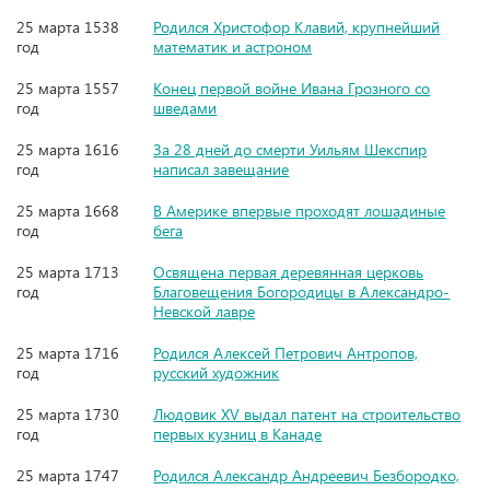
25 марта 1538
Родился Христофор Клавий, крупнейший
год
математик и астроном
25 марта 1557
Конец первой войне Ивана Грозного со
год
шведами
25 марта 1616
За 28 дней до смерти Уильям Шекспир
год
написал завещание
25 марта 1668
В Америке впервые проходят лошадиные
год
бега
25 марта 1713
Освящена первая деревянная церковь
год
Благовещения Богородицы в Александро-
Невской лавре
25 марта 1716
Родился Алексей Петрович Антропов,
год
русский художник
25 марта 1730
Людовик XV выдал патент на строительство
год
первых кузниц в Канаде
25 марта 1747
Родился Александр Андреевич Безбородко,