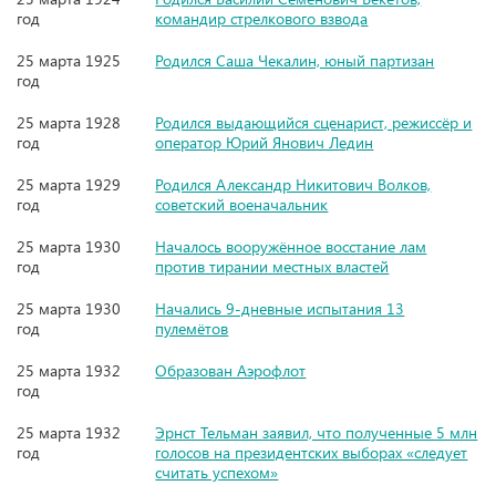
год
командир стрелкового взвода
25 марта 1925
Родился Саша Чекалин, юный партизан
год
25 марта 1928
Родился выдающийся сценарист, режиссёр и
год
оператор Юрий Янович Ледин
25 марта 1929
Родился Александр Никитович Волков,
год
советский военачальник
25 марта 1930
Началось вооружённое восстание лам
год
против тирании местных властей
25 марта 1930
Начались 9-дневные испытания 13
год
пулемётов
25 марта 1932
Образован Аэрофлот
год
25 марта 1932
Эрнст Тельман заявил, что полученные 5 млн
год
голосов на президентских выборах «следует
считать успехом»