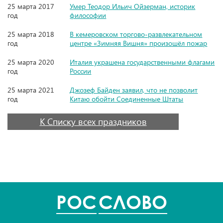
25 марта 2017
Умер Теодор Ильич Ойзерман, историк
год
философии
25 марта 2018
В кемеровском торгово-развлекательном
год
центре «Зимняя Вишня» произошёл пожар
25 марта 2020
Италия украшена государственными флагами
год
России
25 марта 2021
Джозеф Байден заявил, что не позволит
год
Китаю обойти Соединенные Штаты
К Списку всех праздников
POC
СЛОВО