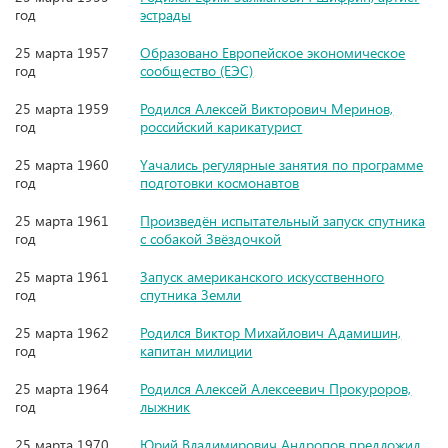
год
эстрады
25 марта 1957
Образовано Европейское экономическое
год
сообщество (ЕЭС)
25 марта 1959
Родился Алексей Викторович Меринов,
год
российский карикатурист
25 марта 1960
Yачались регулярные занятия по программе
год
подготовки космонавтов
25 марта 1961
Произведён испытательный запуск спутника
год
с собакой Звёздочкой
25 марта 1961
Запуск американского искусственного
год
спутника Земли
25 марта 1962
Родился Виктор Михайлович Адамишин,
год
капитан милиции
25 марта 1964
Родился Алексей Алексеевич Прокуроров,
год
лыжник
25 марта 1970
Юрий Владимирович Андропов предложил