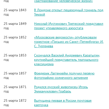
год
«застрахование человеческой жизни»
25 марта 1843
В Лондоне открыт пешеходный тоннель под
год
Темзой
25 марта 1849
Николай Иустинович Третесский представил
год
проект управляемого аэростата
25 марта 1852
«Московские ведомости» опубликовали
год
горестное «Письмо из Санкт-Петербурга» И.
С. Тургенева
25 марта 1853
Скончался Василий Андреевич Каратыгин,
год
крупнейший представитель театрального
классицизма
25 марта 1857
Фредерик Лаггенхейм получил первую
год
фотографию солнечного затмения
25 марта 1871
Родился русский живописец Игорь
год
Эммануилович Грабарь
25 марта 1872
Выпущена первая в России почтовая
год
карточка