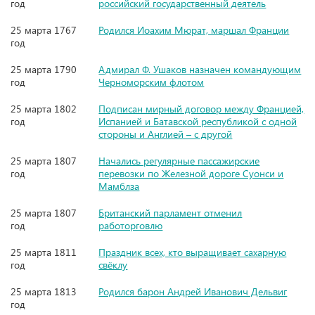
год
российский государственный деятель
25 марта 1767
Родился Иоахим Мюрат, маршал Франции
год
25 марта 1790
Адмирал Ф. Ушаков назначен командующим
год
Черноморским флотом
25 марта 1802
Подписан мирный договор между Францией,
год
Испанией и Батавской республикой с одной
стороны и Англией – с другой
25 марта 1807
Начались регулярные пассажирские
год
перевозки по Железной дороге Суонси и
Мамблза
25 марта 1807
Британский парламент отменил
год
работорговлю
25 марта 1811
Праздник всех, кто выращивает сахарную
год
свёклу
25 марта 1813
Родился барон Андрей Иванович Дельвиг
год