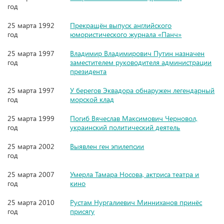
год
25 марта 1992
Прекращён выпуск английского
год
юмористического журнала «Панч»
25 марта 1997
Владимир Владимирович Путин назначен
год
заместителем руководителя администрации
президента
25 марта 1997
У берегов Эквадора обнаружен легендарный
год
морской клад
25 марта 1999
Погиб Вячеслав Максимович Черновол,
год
украинский политический деятель
25 марта 2002
Выявлен ген эпилепсии
год
25 марта 2007
Умерла Тамара Носова, актриса театра и
год
кино
25 марта 2010
Рустам Нургалиевич Минниханов принёс
год
присягу