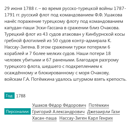
29 июня 1788 г. – во время русско-турецкой войны 1787-
1791 гг. русский флот под командованием Ф.Ф. Ушакова
нанёс поражение турецкому флоту под командованием
капудан-паши Эски-Гассана в сражении близ Очакова.
Турецкий флот из 43 судов атакован у Кинбурнской косы
гребной флотилией из 50 судов контр-адмирала К.
Нассау-Зигена. В этом сражении турки потеряли 6
кораблей и 7 более мелких судов. Наши потери 18
человек убитыми и 67 ранеными. Благодаря разгрому
турецкого флота, шедшего с подкреплением к
осаждённому и блокированному с моря Очакову,
войскам Г.А. Потёмкина удалось штурмом взять крепость.
Год:
1788
Ушаков Фёдор Фёдорович
Потёмкин
Персоналии:
Григорий Александрович
Джезаирли Гази
Хасан-паша
Нассау-Зиген Карл Генрих