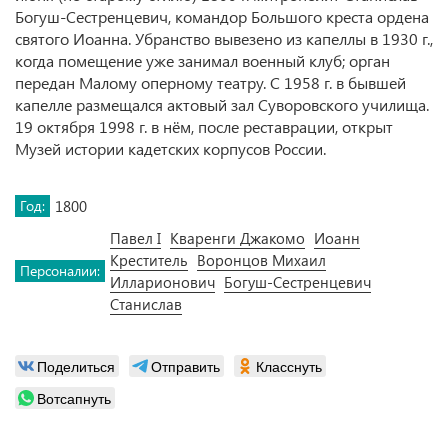
Богуш-Сестренцевич, командор Большого креста ордена
святого Иоанна. Убранство вывезено из капеллы в 1930 г.,
когда помещение уже занимал военный клуб; орган
передан Малому оперному театру. С 1958 г. в бывшей
капелле размещался актовый зал Суворовского училища.
19 октября 1998 г. в нём, после реставрации, открыт
Музей истории кадетских корпусов России.
Год:
1800
Павел I
Кваренги Джакомо
Иоанн
Креститель
Воронцов Михаил
Персоналии:
Илларионович
Богуш-Сестренцевич
Станислав
Поделиться
Отправить
Класснуть
Вотсапнуть