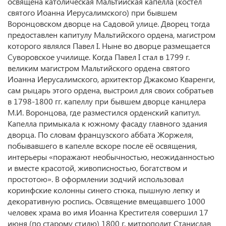
освящена католическая Мальтийская капелла (костёл
святого Иоанна Иерусалимского) при бывшем
Воронцовском дворце на Садовой улице. Дворец тогда
предоставлен капитулу Мальтийского ордена, магистром
которого являлся Павел I. Ныне во дворце размещается
Суворовское училище. Когда Павел I стал в 1799 г.
великим магистром Мальтийского ордена святого
Иоанна Иерусалимского, архитектор Джакомо Кваренги,
сам рыцарь этого ордена, выстроил для своих собратьев
в 1798-1800 гг. капеллу при бывшем дворце канцлера
М.И. Воронцова, где разместился орденский капитул.
Капелла примыкала к южному фасаду главного здания
дворца. По словам французского аббата Жоржеля,
побывавшего в капелле вскоре после её освящения,
интерьеры «поражают необычностью, неожиданностью
и вместе красотой, живописностью, богатством и
простотою». В оформлении зодчий использовал
коринфские колонны синего стюка, пышную лепку и
декоративную роспись. Освящение вмещавшего 1000
человек храма во имя Иоанна Крестителя совершил 17
июня (по старому стилю) 1800 г. митрополит Станислав