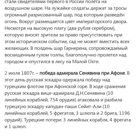
стали свидетелями первого в России полёта на
воздушном шаре. На лужайке солдаты держат за тросы
огромный разрисованный шар, под которым разведён
огонь. Вокруг размещается цвет императорского двора.
Несмотря на высокую плату (два рубля серебром),
которую вносят зрители за право присутствовать при
этом историческом событии, сад не может вместить всех
желающих. В полдень шар Гарнерена, сопровождаемый
восхищенным гулом толпы, благополучно пролетел над
городом и опустился в лесу на Малой Охте.
2 июля 1807г. –
победа адмирала Сенявина при Афоне
. В
этот день русская эскадра одержала победу над
турецким флотом при Афонской горе. В ходе сражения
русская эскадра вице-адмирала Д.Н.Сенявина (10
линейных кораблей, 754 орудия) атаковала и разбила
турецкую эскадру капудан-паши Сейит-Али (10
линейных кораблей, 5 фрегатов, 3 шлюпа и 2 брига, 1196
орудий). Турецкие потери: 3 линейных корабля, 4 фрегата
и 1 шлюп.