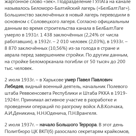
жаргонное слово «зек». Подразделение ГУЛАГа на канале
называлось Беломоро-Балтийский лагерь («БелБалтЛаг»).
Большинство заключённых в новый лагерь переводили в
основном с Соловецкого лагеря. Согласно официальным
данным во время строительства канала в БелБалтЛаге
умерло в 1931г. 1 438 заключённых (2,24% от числа
работавших), в 1932г. – 2 010 человек (2,03%), в 1933г. –
8 870 заключённых (10,56%) из-за голода в стране и
аврала перед завершением стройки. По другим данным,
на стройке Беломорканала погибли от 50 тысяч до 200
тыс. человек.
2 июля 1933г. – в Харькове
умер Павел Павлович
Лебедев
, видный военный деятель, начальник Полевого
штаба Реввоенсовета Республики и Штаба РККА в 1919-
1924гг. Принимал активное участие в разработке и
проведении операций по разгрому войск А.В.Колчака,
А.И.Деникина, Н.Н.Юденича, П.Н.Врангеля.
2 июля 1937г. –
начало Большого Террора
. В этот день
Политбюро ЦК ВКП(б) разослало секретарям крайкомов,