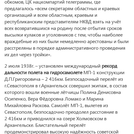
обкомов, ЦК нацкомпартий телеграммы, где
предлагалось «всем секретарям областных и краевых
организаций и всем областным, краевым и
республиканским представителям НКВД взять на учёт
всех возвратившихся на родину после отбытия сроков
высылки кулаков и уголовников с тем, чтобы наиболее
враждебные из них были немедленно арестованы и были
расстреляны в порядке административного проведения
их дел через тройки».
2 июля 1938г. – установлен международный
рекорд
дальности полета на гидросамолете
МП-1 конструкции
Д.П.Григоровича – 2 416км. Безпосадочный перелёт из
г.Севастополя в г.Архангельск совершил экипаж, в состав
которого вошли военные лётчицы Полина Денисовна
Осипенко, Вера Фёдоровна Ломако и Марина
Михайловна Раскова. Самолёт МП-1, вылетев из
Севастополя, безпосадочно преодолел расстояние в
2 416км и приводнился на озере Холмовском в
Архангельске. Блистательный перелёт
продемонстрировал высокую надёжность советской