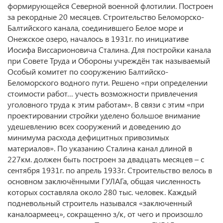
формирующейся Северной военной флотилии. Построен
за рекордные 20 месяцев. Строительство Беломорско-
Балтийского канала, соединившего Белое море и
Онежское озеро, началось в 1931г. по инициативе
Иосифа Виссарионовича Сталина. Для постройки канала
при Совете Труда и Обороны учреждён так называемый
Особый комитет по сооружению Балтийско-
Беломорского водного пути. Решено «при определении
стоимости работ… учесть возможности привлечения
уголовного труда к этим работам». В связи с этим «при
проектировании стройки уделено большое внимание
удешевлению всех сооружений и доведению до
минимума расхода дефицитных привозимых
материалов». По указанию Сталина канал длиной в
227км. должен быть построен за двадцать месяцев – с
сентября 1931г. по апрель 1933г. Строительство велось в
основном заключёнными ГУЛАГа, общая численность
которых составляла около 280 тыс. человек. Каждый
подневольный строитель назывался «заключенный
каналоармеец», сокращенно з/к, от чего и произошло