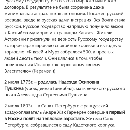
Русскому государству без всякого мирного или иного
договора. В результате не была сохранена даже
минимальная астраханская автономия. Посажен русский
воевода, введена русская администрация. Вся Волга стала
русской, Русское государство напрямую получило выход
к Каспийскому морю и к границам Кавказа. Жители
Астрахани присягнули на верность Русскому государству,
которое гарантировало спокойное кочевье и выгодную
торговлю. «Князей и Мурз собралося 500, а простых
людей десять тысяч. Они клялися в том, чтобы
повиноваться Иоанну как верховному своему
Властителю» (Карамзин).
2 июля 1775г. –
родилась Надежда Осиповна
Пушкина
(урождённая Ганнибал), мать великого русского
поэта Александра Сергеевича Пушкина.
2 июля 1803г. – в Санкт-Петербурге французский
воздухоплаватель Андре Жак Гарнерен совершил
первый
в России полёт на тепловом аэростате.
Жители Санкт-
Петербурга, собравшиеся в саду Кадетского корпуса,