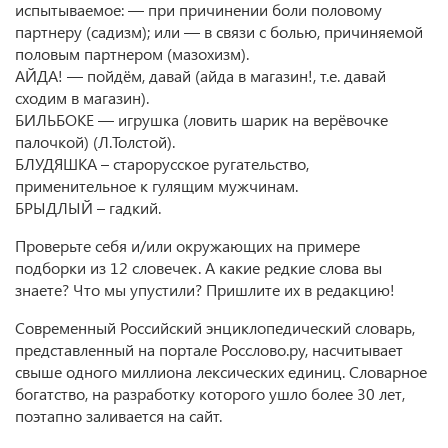
испытываемое: — при причинении боли половому
партнеру (садизм); или — в связи с болью, причиняемой
половым партнером (мазохизм).
АЙДА! — пойдём, давай (айда в магазин!, т.е. давай
сходим в магазин).
БИЛЬБОКЕ — игрушка (ловить шарик на верёвочке
палочкой) (Л.Толстой).
БЛУДЯШКА – старорусское ругательство,
применительное к гулящим мужчинам.
БРЫДЛЫЙ – гадкий.
Проверьте себя и/или окружающих на примере
подборки из 12 словечек. А какие редкие слова вы
знаете? Что мы упустили? Пришлите их в редакцию!
Современный Российский энциклопедический словарь,
представленный на портале Росслово.ру, насчитывает
свыше одного миллиона лексических единиц. Словарное
богатство, на разработку которого ушло более 30 лет,
поэтапно заливается на сайт.