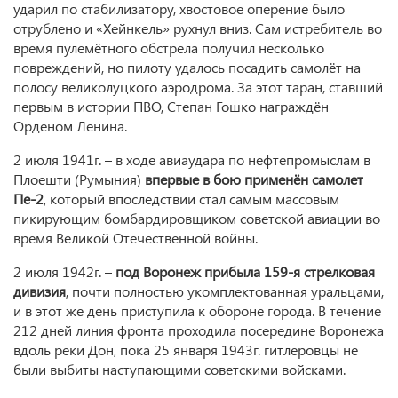
ударил по стабилизатору, хвостовое оперение было
отрублено и «Хейнкель» рухнул вниз. Сам истребитель во
время пулемётного обстрела получил несколько
повреждений, но пилоту удалось посадить самолёт на
полосу великолуцкого аэродрома. За этот таран, ставший
первым в истории ПВО, Степан Гошко награждён
Орденом Ленина.
2 июля 1941г. – в ходе авиаудара по нефтепромыслам в
Плоешти (Румыния)
впервые в бою применён самолет
Пе-2
, который впоследствии стал самым массовым
пикирующим бомбардировщиком советской авиации во
время Великой Отечественной войны.
2 июля 1942г. –
под Воронеж прибыла 159-я стрелковая
дивизия
, почти полностью укомплектованная уральцами,
и в этот же день приступила к обороне города. В течение
212 дней линия фронта проходила посередине Воронежа
вдоль реки Дон, пока 25 января 1943г. гитлеровцы не
были выбиты наступающими советскими войсками.