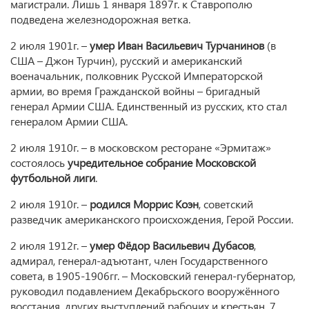
магистрали. Лишь 1 января 1897г. к Ставрополю
подведена железнодорожная ветка.
2 июля 1901г. –
умер Иван Васильевич Турчанинов
(в
США – Джон Турчин), русский и американский
военачальник, полковник Русской Императорской
армии, во время Гражданской войны – бригадный
генерал Армии США. Единственный из русских, кто стал
генералом Армии США.
2 июля 1910г. – в московском ресторане «Эрмитаж»
состоялось
учредительное собрание Московской
футбольной лиги
.
2 июля 1910г. –
родился Моррис Коэн
, советский
разведчик американского происхождения, Герой России.
2 июля 1912г. –
умер Фёдор Васильевич Дубасов
,
адмирал, генерал-адъютант, член Государственного
совета, в 1905-1906гг. – Московский генерал-губернатор,
руководил подавлением Декабрьского вооружённого
восстания, других выступлений рабочих и крестьян. 7