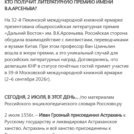
КТО ПОЛУЧИТ ЛИТЕРАТУРНУЮ ПРЕМИЮ ИМЕНИ
В.А.АРСЕНЬВА?
На 32‑й Пекинской международной книжной ярмарке
презентована общероссийская литературная премия
«Дальний Восток» им. В.К.Арсеньева. Российская сторона
обсудила взаимодействие с лингвистами, переводчиками
и вузами Китая. При этом профессор Ван Цзиньлин
вошла в жюри премии, а это уникальный случай для
российских литературных наград. Договорились, что
делегация КНР в статусе почётных гостей примет участие
в 39-й Московской международной книжной ярмарке
(2–6 сентября 2026г).
СЕГОДНЯ, 2 ИЮЛЯ, В ЭТОТ ДЕНЬ…
/по материалам
Российского энциклопедического словаря Росслово.ру
2 июля 1556г. –
Иван Грозный присоединил Астрахань
к
Русскому государству и ликвидировал Астраханское
ханство. Астрахань и всё ханство присоединены к