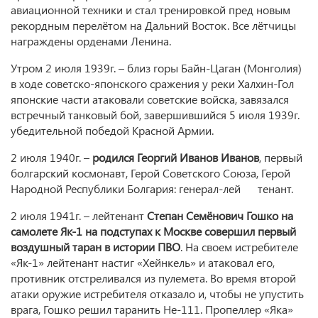
авиационной техники и стал тренировкой пред новым
рекордным перелётом на Дальний Восток. Все лётчицы
награждены орденами Ленина.
Утром 2 июля 1939г. – близ горы Байн-Цаган (Монголия)
в ходе советско-японского сражения у реки Халхин-Гол
японские части атаковали советские войска, завязался
встречный танковый бой, завершившийся 5 июля 1939г.
убедительной победой Красной Армии.
2 июля 1940г. –
родился Георгий Иванов Иванов
, первый
болгарский космонавт, Герой Советского Союза, Герой
Народной Республики Болгария: генерал-лей тенант.
2 июля 1941г. – лейтенант
Степан Семёнович Гошко на
самолете Як-1 на подступах к Москве совершил первый
воздушный таран в истории ПВО
. На своем истребителе
«Як-1» лейтенант настиг «Хейнкель» и атаковал его,
противник отстреливался из пулемета. Во время второй
атаки оружие истребителя отказало и, чтобы не упустить
врага, Гошко решил таранить He-111. Пропеллер «Яка»