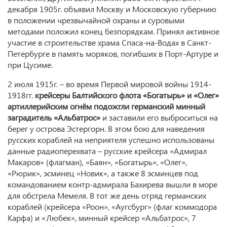
декабря 1905г. объявил Москву и Московскую губернию
в положении чрезвычайной охраны и суровыми
методами положил конец безпорядкам. Принял активное
участие в строительстве храма Спаса-на-Водах в Санкт-
Петербурге в память моряков, погибших в Порт-Артуре и
при Цусиме.
2 июля 1915г. – во время Первой мировой войны 1914-
1918гг.
крейсеры Балтийского флота «Богатырь» и «Олег»
артиллерийским огнём подожгли германский минный
заградитель «Альбатрос»
и заставили его выброситься на
берег у острова Эстергорн. В этом бою для наведения
русских кораблей на неприятеля успешно использованы
данные радиоперехвата – русские крейсера «Адмирал
Макаров» (флагман), «Баян», «Богатырь», «Олег»,
«Рюрик», эсминец «Новик», а также 8 эсминцев под
командованием контр-адмирала Бахирева вышли в море
для обстрела Мемеля. В тот же день отряд германских
кораблей (крейсера «Роон», «Аугсбург» (флаг коммодора
Карфа) и «Любек», минный крейсер «Альбатрос», 7