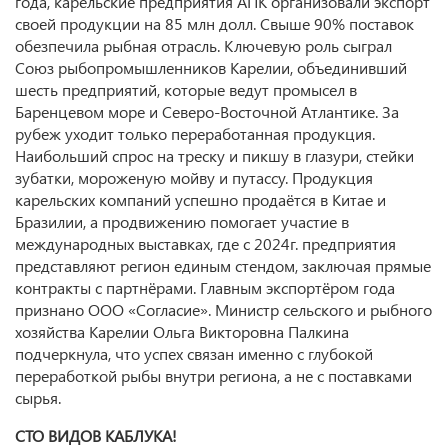
года, карельские предприятия АПК организовали экспорт
своей продукции на 85 млн долл. Свыше 90% поставок
обезпечила рыбная отрасль. Ключевую роль сыграл
Союз рыбопромышленников Карелии, объединивший
шесть предприятий, которые ведут промысел в
Баренцевом море и Северо-Восточной Атлантике. За
рубеж уходит только переработанная продукция.
Наибольший спрос на треску и пикшу в глазури, стейки
зубатки, мороженую мойву и путассу. Продукция
карельских компаний успешно продаётся в Китае и
Бразилии, а продвижению помогает участие в
международных выставках, где с 2024г. предприятия
представляют регион единым стендом, заключая прямые
контракты с партнёрами. Главным экспортёром года
признано ООО «Согласие». Министр сельского и рыбного
хозяйства Карелии Ольга Викторовна Палкина
подчеркнула, что успех связан именно с глубокой
переработкой рыбы внутри региона, а не с поставками
сырья.
СТО ВИДОВ КАБЛУКА!