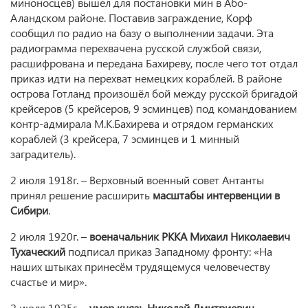
миноносцев) вышел для постановки мин в Або-
Аландском районе. Поставив заграждение, Корф
сообщил по радио на базу о выполнении задачи. Эта
радиограмма перехвачена русской службой связи,
расшифрована и передана Бахиреву, после чего тот отдал
приказ идти на перехват немецких кораблей. В районе
острова Готланд произошёл бой между русской бригадой
крейсеров (5 крейсеров, 9 эсминцев) под командованием
контр-адмирала М.К.Бахирева и отрядом германских
кораблей (3 крейсера, 7 эсминцев и 1 минный
заградитель).
2 июля 1918г. – Верховный военный совет Антанты
принял решение расширить
масштабы интервенции в
Сибири
.
2 июля 1920г. –
военачальник РККА Михаил Николаевич
Тухаческий
подписал приказ Западному фронту: «На
наших штыках принесём трудящемуся человечеству
счастье и мир».
2 июля 1925г. –
умер князь Николай Дмитриевич