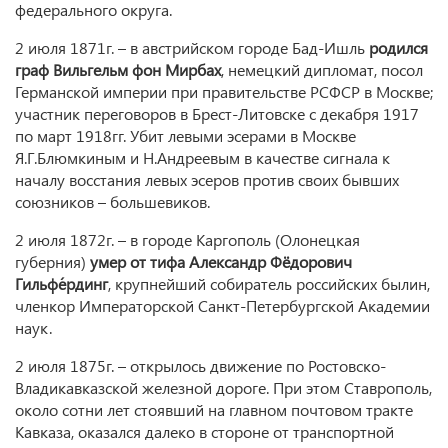
федерального округа.
2 июля 1871г. – в австрийском городе Бад-Ишль
родился
граф Вильгельм фон Мирбах
, немецкий дипломат, посол
Германской империи при правительстве РСФСР в Москве;
участник переговоров в Брест-Литовске с декабря 1917
по март 1918гг. Убит левыми эсерами в Москве
Я.Г.Блюмкиным и Н.Андреевым в качестве сигнала к
началу восстания левых эсеров против своих бывших
союзников – большевиков.
2 июля 1872г. – в городе Каргополь (Олонецкая
губерния)
умер от тифа Александр Фёдорович
Гильфе́рдинг
, крупнейший собиратель российских былин,
членкор Императорской Санкт-Петербургской Академии
наук.
2 июля 1875г. – открылось движение по Ростовско-
Владикавказской железной дороге. При этом Ставрополь,
около сотни лет стоявший на главном почтовом тракте
Кавказа, оказался далеко в стороне от транспортной