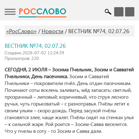
POC
СЛОВО
«РосСлово»
Новости
ВЕСТНИК №74, 02.07.26
ВЕСТНИК №74, 02.07.26
Создано 2026-07-02 11:24:39
Просмотров: 220
СЕГОДНЯ, 2 ИЮЛЯ – Зосима Пчельник, Зосим и Савватей
Пчельники, День пасечника.
Зосим и Савватей
Пчельники – покровители пчёл. День отдан пасечникам.
Починают соты всклень заливать, мёд запасать: светлый,
прозрачный – липовый; коричневый, что струя лесного
ручья, чуть горьковатый – с разнотравья. Пчёлы летят к
своим ульям – скоро дождь. Перед засухой пчёлы
становятся злее, чаще жалят. Пчёлы сидят на стенках улья
– к сильной жаре. Рой роится – Зосим-Савва веселится.
Что у пчелы в соту - то Зосим и Савва дали.