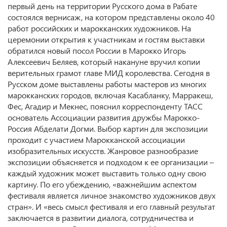
первый день на территории Русского дома в Рабате
состоялся вернисаж, на котором представлены около 40
работ российских и марокканских художников. На
церемонии открытия к участникам и гостям выставки
обратился новый посол России в Марокко Игорь
Алексеевич Беляев, который накануне вручил копии
верительных грамот главе МИД королевства. Сегодня в
Русском доме выставлены работы мастеров из многих
марокканских городов, включая Касабланку, Марракеш,
Фес, Агадир и Мекнес, пояснил корреспонденту ТАСС
основатель Ассоциации развития дружбы Марокко-
Россия Абделати Догми. Выбор картин для экспозиции
проходит с участием Марокканской ассоциации
изобразительных искусств. Жанровое разнообразие
экспозиции объясняется и подходом к ее организации –
каждый художник может выставить только одну свою
картину. По его убеждению, «важнейшим аспектом
фестиваля является личное знакомство художников двух
стран». И «весь смысл фестиваля и его главный результат
заключается в развитии диалога, сотрудничества и