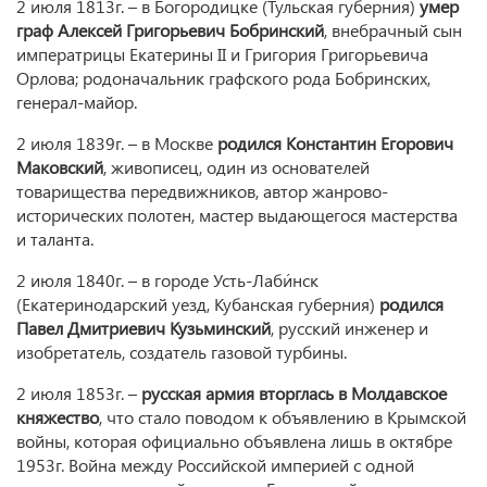
2 июля 1813г. – в Богородицке (Тульская губерния)
умер
граф Алексей Григорьевич Бобринский
, внебрачный сын
императрицы Екатерины II и Григория Григорьевича
Орлова; родоначальник графского рода Бобринских,
генерал-майор.
2 июля 1839г. – в Москве
родился Константин Егорович
Маковский
, живописец, один из основателей
товарищества передвижников, автор жанрово-
исторических полотен, мастер выдающегося мастерства
и таланта.
2 июля 1840г. – в городе Усть-Лаби́нск
(Екатеринодарский уезд, Кубанская губерния)
родился
Павел Дмитриевич Кузьминский
, русский инженер и
изобретатель, создатель газовой турбины.
2 июля 1853г. –
русская армия вторглась в Молдавское
княжество
, что стало поводом к объявлению в Крымской
войны, которая официально объявлена лишь в октябре
1953г. Война между Российской империей с одной