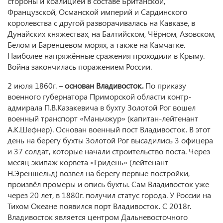
стороны и коалицией в составе Британской,
Французской, Османской империй и Сардинского
королевства с другой разворачивалась на Кавказe, в
Дунайских княжествах, на Балтийском, Чёрном, Азовском,
Белом и Баренцевом морях, а также на Камчатке.
Наиболее напряжённые сражения проходили в Крыму.
Война закончилась поражением России.
2 июля 1860г. –
основан Владивосток.
По приказу
военного губернатора Приморской области контр-
адмирала П.В.Казакевича в бухту Золотой Рог вошел
военный транспорт «Маньчжур» (капитан-лейтенант
А.К.Шефнер). Основан военный пост Владивосток. В этот
день на берегу бухты Золотой Рог высадились 3 офицера
и 37 солдат, которые начали строительство поста. Через
месяц экипаж корвета «Гридень» (лейтенант
Н.Эреншельд) возвел на берегу первые постройки,
произвёл промеры и опись бухты. Сам Владивосток уже
через 20 лет, в 1880г. получил статус города. У России на
Тихом Океане появился порт Владивосток. С 2018г.
Владивосток является центром Дальневосточного