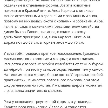
отдельные в отдельные формы. Все эти животные
находятся в Красной книге. Аноа Карлеса считались
менее агрессивными в сравнении с равнинными аноа,
поэтому на них велась охота с копьями и собаками. Аноа
является самым маленьким представителем семейства
диких быков. Равнинные аноа, в холке в высоту
достигают примерно 1 м, аноа Карлеса ниже, они
дорастают до 63 см, а горные аноа – до 75 см.
У всех трёх подвидов крепкое телосложение. Туловище
массивное, ноги короткие и мощные, а шея толстая.
Расцветка у взрослых особей колеблется от тёмно-бурой
до чёрной, при этом у самцов окрас темнее, чем у самок.
На теле имеются мелкие белые пятна. У взрослых особей
практически не имеется волосяного покрова, при этом
шкура невероятно толстая. У малышей шерсть мохнатая,
а расцветка значительно светлее.
Рога у основания треугольной формы, а у подвида
Карлеса рога конические. Далее они становятся