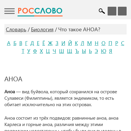
POC
СЛОВО
Словарь
Биология
Что такое АНОА?
А
Б
В
Г
Д
Е
Ё
Ж
З
И
Й
К
Л
М
Н
О
П
Р
С
Т
У
Ф
Х
Ц
Ч
Ш
Щ
Ъ
Ы
Ь
Э
Ю
Я
АНОА
Аноа
— вид буйвола, который сохранился на острове
Сулавеси (Филиппины), является эндемиком, то есть
обитает исключительно на этих островах.
Аноа состоит из трёх подвидов: равнинные аноа, аноа
Карлеса и горные аноа, различия между этими
подвидами недостаточны, чтобы были они выделены в