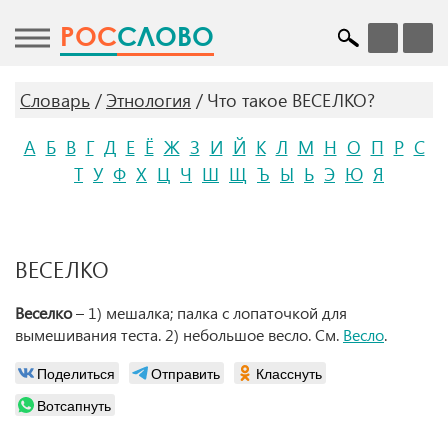
POC
СЛОВО
Словарь
Этнология
Что такое ВЕСЕЛКО?
А
Б
В
Г
Д
Е
Ё
Ж
З
И
Й
К
Л
М
Н
О
П
Р
С
Т
У
Ф
Х
Ц
Ч
Ш
Щ
Ъ
Ы
Ь
Э
Ю
Я
ВЕСЕЛКО
Веселко
– 1) мешалка; палка с лопаточкой для
вымешивания теста. 2) небольшое весло. См.
Весло
.
Поделиться
Отправить
Класснуть
Вотсапнуть