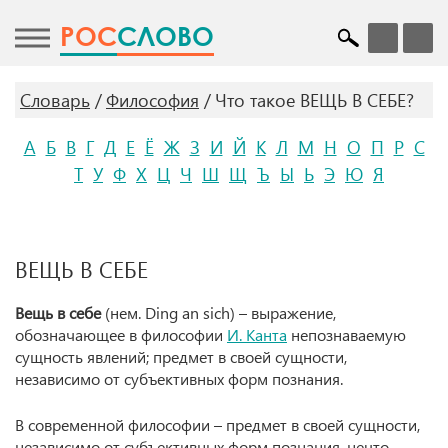
POC
СЛОВО
Словарь
Философия
Что такое ВЕЩЬ В СЕБЕ?
А
Б
В
Г
Д
Е
Ё
Ж
З
И
Й
К
Л
М
Н
О
П
Р
С
Т
У
Ф
Х
Ц
Ч
Ш
Щ
Ъ
Ы
Ь
Э
Ю
Я
ВЕЩЬ В СЕБЕ
Вещь в себе
(нем. Ding an sich) – выражение,
обозначающее в философии
И. Канта
непознаваемую
сущность явлений; предмет в своей сущности,
независимо от субъективных форм познания.
В современной философии – предмет в своей сущности,
независимо от субъективных форм познания, нечто