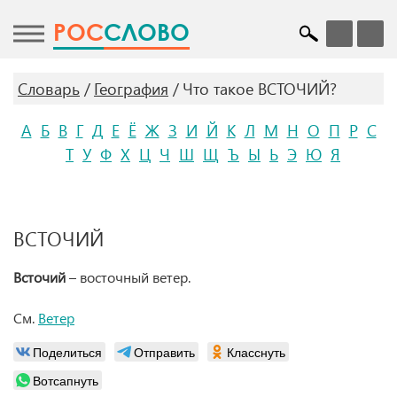
POC
СЛОВО
Словарь
География
Что такое ВСТОЧИЙ?
А
Б
В
Г
Д
Е
Ё
Ж
З
И
Й
К
Л
М
Н
О
П
Р
С
Т
У
Ф
Х
Ц
Ч
Ш
Щ
Ъ
Ы
Ь
Э
Ю
Я
ВСТОЧИЙ
Всточий
– восточный ветер.
См.
Ветер
Поделиться
Отправить
Класснуть
Вотсапнуть