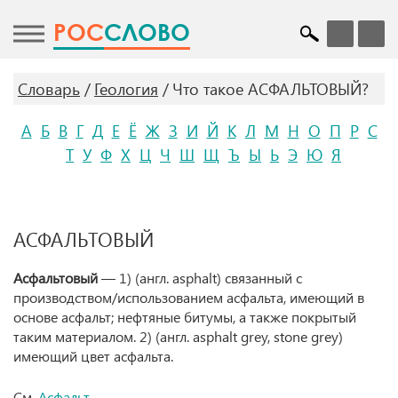
POC
СЛОВО
Словарь
Геология
Что такое АСФАЛЬТОВЫЙ?
А
Б
В
Г
Д
Е
Ё
Ж
З
И
Й
К
Л
М
Н
О
П
Р
С
Т
У
Ф
Х
Ц
Ч
Ш
Щ
Ъ
Ы
Ь
Э
Ю
Я
АСФАЛЬТОВЫЙ
Асфальтовый
— 1) (англ. asphalt) связанный с
производством/использованием асфальта, имеющий в
основе асфальт; нефтяные битумы, а также покрытый
таким материалом. 2) (англ. asphalt grey, stone grey)
имеющий цвет асфальта.
См.
Асфальт