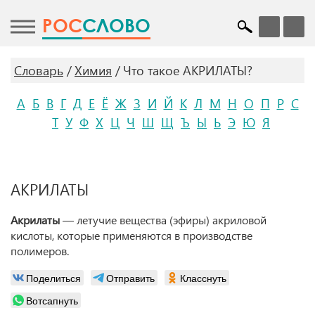
POC
СЛОВО
Словарь
Химия
Что такое АКРИЛАТЫ?
А
Б
В
Г
Д
Е
Ё
Ж
З
И
Й
К
Л
М
Н
О
П
Р
С
Т
У
Ф
Х
Ц
Ч
Ш
Щ
Ъ
Ы
Ь
Э
Ю
Я
АКРИЛАТЫ
Акрилаты
— летучие вещества (эфиры) акриловой
кислоты, которые применяются в производстве
полимеров.
Поделиться
Отправить
Класснуть
Вотсапнуть