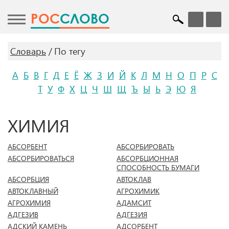
POC
СЛОВО
Словарь
По тегу
А
Б
В
Г
Д
Е
Ё
Ж
З
И
Й
К
Л
М
Н
О
П
Р
С
Т
У
Ф
Х
Ц
Ч
Ш
Щ
Ъ
Ы
Ь
Э
Ю
Я
ХИМИЯ
АБСОРБЕНТ
АБСОРБИРОВАТЬ
АБСОРБИРОВАТЬСЯ
АБСОРБЦИОННАЯ
СПОСОБНОСТЬ БУМАГИ
АБСОРБЦИЯ
АВТОКЛАВ
АВТОКЛАВНЫЙ
АГРОХИМИК
АГРОХИМИЯ
АДАМСИТ
АДГЕЗИВ
АДГЕЗИЯ
АДСКИЙ КАМЕНЬ
АДСОРБЕНТ