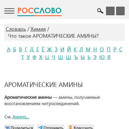
POC
СЛОВО
Словарь
Химия
Что такое АРОМАТИЧЕСКИЕ АМИНЫ?
А
Б
В
Г
Д
Е
Ё
Ж
З
И
Й
К
Л
М
Н
О
П
Р
С
Т
У
Ф
Х
Ц
Ч
Ш
Щ
Ъ
Ы
Ь
Э
Ю
Я
АРОМАТИЧЕСКИЕ АМИНЫ
Ароматические амины
— амины, получаемые
восстановлением нитросоединений.
См.
Амино...
Поделиться
Отправить
Класснуть