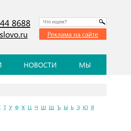
744 8688
slovo.ru
Реклама на сайте
И
НОВОСТИ
МЫ
С
Т
У
Ф
Х
Ц
Ч
Ш
Щ
Ъ
Ы
Ь
Э
Ю
Я