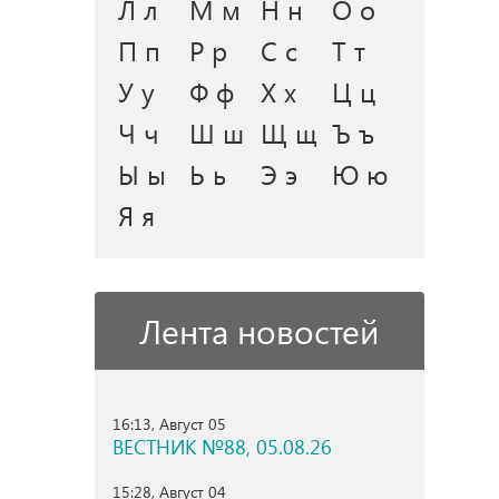
Л л
М м
Н н
О о
П п
Р р
С с
Т т
У у
Ф ф
Х х
Ц ц
Ч ч
Ш ш
Щ щ
Ъ ъ
Ы ы
Ь ь
Э э
Ю ю
Я я
Лента новостей
16:13, Август 05
ВЕСТНИК №88, 05.08.26
15:28, Август 04