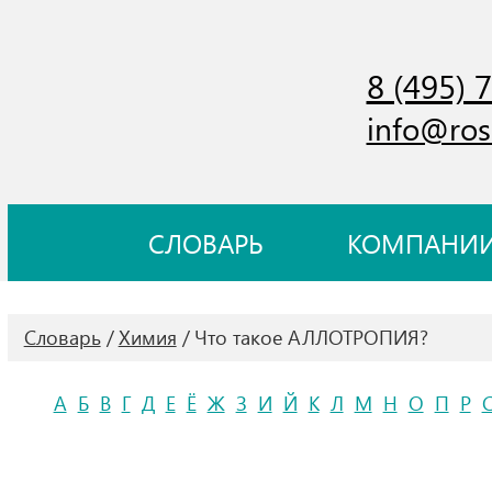
8 (495) 
info@ros
СЛОВАРЬ
КОМПАНИ
Словарь
Химия
Что такое АЛЛОТРОПИЯ?
А
Б
В
Г
Д
Е
Ё
Ж
З
И
Й
К
Л
М
Н
О
П
Р