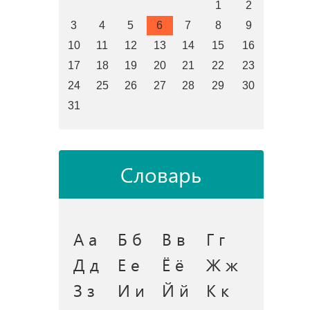
1
2
3
4
5
6
7
8
9
10
11
12
13
14
15
16
17
18
19
20
21
22
23
24
25
26
27
28
29
30
31
Словарь
А а
Б б
В в
Г г
Д д
Е е
Ё ё
Ж ж
З з
И и
Й й
К к