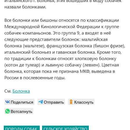
итальянского г. Болонья, этих вошедших в моду собачек
назвали болонками.
Все болонки или бишоны относятся по классификации
Международной Кинологической Федерации к группе
собачек-компаньонов. Это группа 9, а входят в неё
следующие представители болонок: мальтийская
болонка (мальтезе), французская болонка (бишон фризе),
итальянский болоньез и гаванская болонка. Кроме того,
по традиции к болонкам относят хлопковую болонку
(котон де тулеар) и львиную собачку (левхен). Цветная
болонка, которая пока не признана МКФ, выведена в
России в послевоенные годы.
См.
Болонка
Поделиться
Отправить
Класснуть
Вотсапнуть
ПОРОДЫ СОБАК
СЕЛЬСКОЕ ХОЗЯЙСТВО