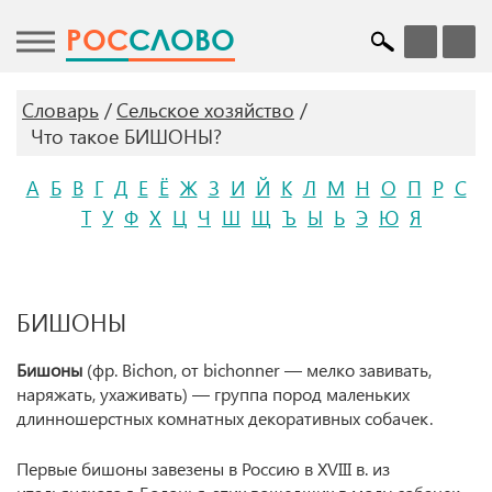
POC
СЛОВО
Словарь
Сельское хозяйство
Что такое БИШОНЫ?
А
Б
В
Г
Д
Е
Ё
Ж
З
И
Й
К
Л
М
Н
О
П
Р
С
Т
У
Ф
Х
Ц
Ч
Ш
Щ
Ъ
Ы
Ь
Э
Ю
Я
БИШОНЫ
Бишоны
(фр. Bichon, от bichonner — мелко завивать,
наряжать, ухаживать) — группа пород маленьких
длинношерстных комнатных декоративных собачек.
Первые бишоны завезены в Россию в XVIII в. из