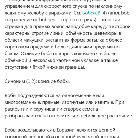
управлением для скоростного спуска по наклонному
ледяному желобу с виражами. См.
Бобслей
. 4) (англ. bob,
сокращение от bobbed – коротко стричь) – женская
стрижка для прямых волос наподобие каре, для которой
характерны строгие линии, объёмность шевелюры в
области макушки, элегантная форма затылка с более
короткими прядями и более длинными прядями по
бокам. Отличие боба от каре заключается в более
объёмной и несколько хаотичной укладке, а также
отсутствии чёткой нижней границы.
Синоним (1,2): конские бобы.
Бобы подразделяются на односемянные или
многосемянные, прямые, изогнутые или извитые. При
раскрытии и скручивании створок семена
разбрасываются на относительно небольшое расстояние.
Бобы возделываются в Евразии, являются ценной
кормовой, зерновой и овощной культурой, которая