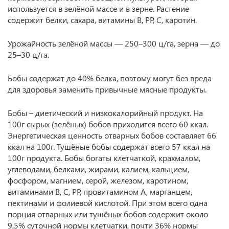
используется в зелёной массе и в зерне. Растение
содержит белки, сахара, витамины B, PP, C, каротин.
Урожайность зелёной массы — 250–300 ц/га, зерна — до
25–30 ц/га.
Бобы содержат до 40% белка, поэтому могут без вреда
для здоровья заменить привычные мясные продукты.
Бобы – диетический и низкокалорийный продукт. На
100г сырых (зелёных) бобов приходится всего 60 ккал.
Энергетическая ценность отварных бобов составляет 66
ккал на 100г. Тушёные бобы содержат всего 57 ккал на
100г продукта. Бобы богаты клетчаткой, крахмалом,
углеводами, белками, жирами, калием, кальцием,
фосфором, магнием, серой, железом, каротином,
витаминами В, С, РР, провитамином А, марганцем,
пектинами и фолиевой кислотой. При этом всего одна
порция отварных или тушёных бобов содержит около
9,5% суточной нормы клетчатки, почти 36% нормы