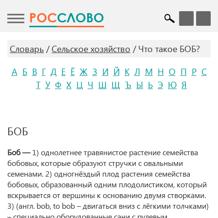
POC
СЛОВО
Словарь
Сельское хозяйство
Что такое БОБ?
А
Б
В
Г
Д
Е
Ё
Ж
З
И
Й
К
Л
М
Н
О
П
Р
С
Т
У
Ф
Х
Ц
Ч
Ш
Щ
Ъ
Ы
Ь
Э
Ю
Я
БОБ
Боб —
1) однолетнее травянистое растение семейства
бобовых, которые образуют стручки с овальными
семенами. 2) одногнёздый плод растения семейства
бобовых, образованный одним плодолистиком, который
вскрывается от вершины к основанию двумя створками.
3) (англ. bob, to bob – двигаться вниз с лёгкими толчками)
– специально оборудованные сани с рулевым