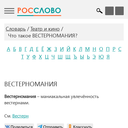
POC
СЛОВО
Словарь
Театр и кино
Что такое ВЕСТЕРНОМАНИЯ?
А
Б
В
Г
Д
Е
Ё
Ж
З
И
Й
К
Л
М
Н
О
П
Р
С
Т
У
Ф
Х
Ц
Ч
Ш
Щ
Ъ
Ы
Ь
Э
Ю
Я
ВЕСТЕРНОМАНИЯ
Вестерномания
– маниакальная увлечённость
вестернами.
См.
Вестерн
Поделиться
Отправить
Класснуть