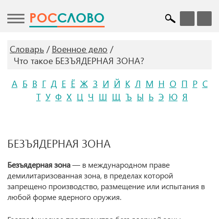
POC
СЛОВО
Словарь
Военное дело
Что такое БЕЗЪЯДЕРНАЯ ЗОНА?
А
Б
В
Г
Д
Е
Ё
Ж
З
И
Й
К
Л
М
Н
О
П
Р
С
Т
У
Ф
Х
Ц
Ч
Ш
Щ
Ъ
Ы
Ь
Э
Ю
Я
БЕЗЪЯДЕРНАЯ ЗОНА
Безъядерная зона
— в международном праве
демилитаризованная зона, в пределах которой
запрещено производство, размещение или испытания в
любой форме ядерного оружия.