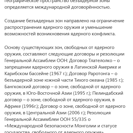
Географическое пространство безъядерной зоны
определяется международной договорённостью.
Создание безъядерных зон направлено на ограничение
распространения ядерного оружия и уменьшение
возможностей возникновения ядерного конфликта.
Основу существующих зон, свободных от ядерного
оружия, составляют следующие договоры и резолюции
Генеральной Ассамблеи ООН: Договор Тлателолко – о
запрещении ядерного оружия в Латинской Америке и
Карибском бассейне (1967 г.); Договор Раротонга – о
безъядерной зоне южной части Тихого океана (1985 г.);
Бангкокский договор – о зоне, свободной от ядерного
оружия, в Юго-Восточной Азии (1995 г.); Пелиндабский
договор – о зоне, свободной от ядерного оружия, в
Африке (1996г.); Договор о зоне, свободной от ядерного
оружия, в Центральной Азии (2006 г.); Резолюция
Генеральной Ассаммблеи ООН 55/33S о
«Международной безопасности Монголии и статусе
государства, свободного от ядерного оружия»