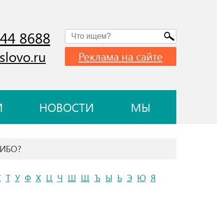
744 8688
slovo.ru
Реклама на сайте
И
НОВОСТИ
МЫ
ЛИБО?
С
Т
У
Ф
Х
Ц
Ч
Ш
Щ
Ъ
Ы
Ь
Э
Ю
Я