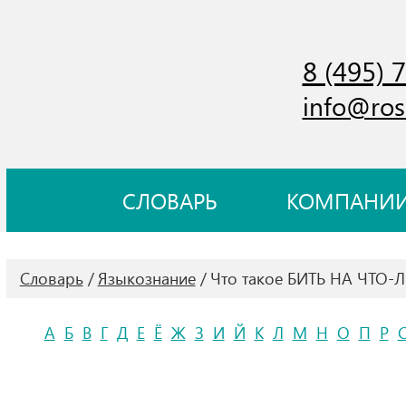
8 (495) 
info@ros
СЛОВАРЬ
КОМПАНИ
Словарь
Языкознание
Что такое БИТЬ НА ЧТО-
А
Б
В
Г
Д
Е
Ё
Ж
З
И
Й
К
Л
М
Н
О
П
Р