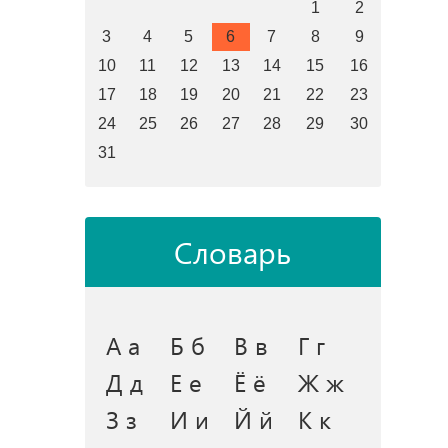
1
2
3
4
5
6
7
8
9
10
11
12
13
14
15
16
17
18
19
20
21
22
23
24
25
26
27
28
29
30
31
Словарь
А а
Б б
В в
Г г
Д д
Е е
Ё ё
Ж ж
З з
И и
Й й
К к