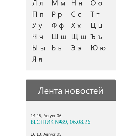
Л л
М м
Н н
О о
П п
Р р
С с
Т т
У у
Ф ф
Х х
Ц ц
Ч ч
Ш ш
Щ щ
Ъ ъ
Ы ы
Ь ь
Э э
Ю ю
Я я
Лента новостей
14:45, Август 06
ВЕСТНИК №89, 06.08.26
16:13, Август 05