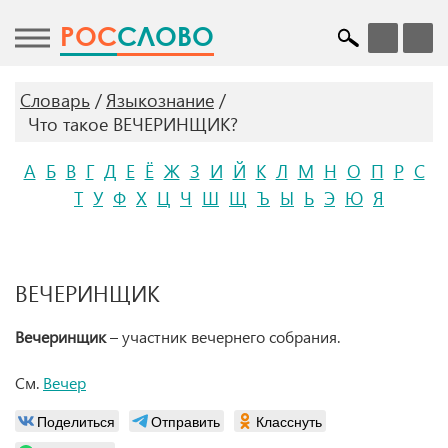
POC
СЛОВО
Словарь
Языкознание
Что такое ВЕЧЕРИНЩИК?
А
Б
В
Г
Д
Е
Ё
Ж
З
И
Й
К
Л
М
Н
О
П
Р
С
Т
У
Ф
Х
Ц
Ч
Ш
Щ
Ъ
Ы
Ь
Э
Ю
Я
ВЕЧЕРИНЩИК
Вечеринщик
– участник вечернего собрания.
См.
Вечер
Поделиться
Отправить
Класснуть