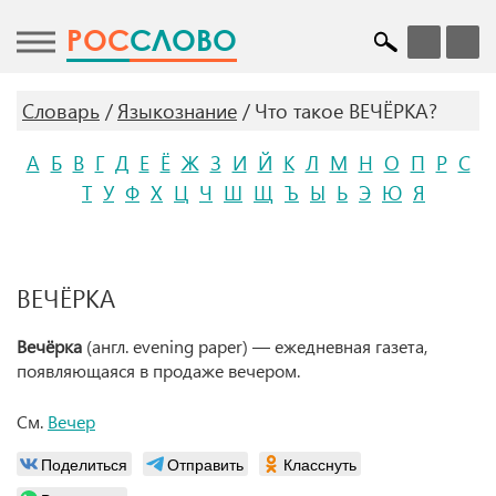
POC
СЛОВО
Словарь
Языкознание
Что такое ВЕЧЁРКА?
А
Б
В
Г
Д
Е
Ё
Ж
З
И
Й
К
Л
М
Н
О
П
Р
С
Т
У
Ф
Х
Ц
Ч
Ш
Щ
Ъ
Ы
Ь
Э
Ю
Я
ВЕЧЁРКА
Вечёрка
(англ. evening paper) — ежедневная газета,
появляющаяся в продаже вечером.
См.
Вечер
Поделиться
Отправить
Класснуть