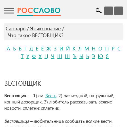
POC
СЛОВО
Словарь
Языкознание
Что такое ВЕСТОВЩИК?
А
Б
В
Г
Д
Е
Ё
Ж
З
И
Й
К
Л
М
Н
О
П
Р
С
Т
У
Ф
Х
Ц
Ч
Ш
Щ
Ъ
Ы
Ь
Э
Ю
Я
ВЕСТОВЩИК
Вестовщик
— 1) см.
Весть
. 2) разъездной, патрульный,
конный дозорщик. 3) любитель рассказывать всякие
новости, сплетни; сплетник.
Вестовщица
– любительница сообщать всякие вести,