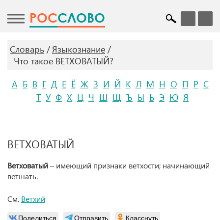
POC
СЛОВО
Словарь
Языкознание
Что такое ВЕТХОВАТЫЙ?
А
Б
В
Г
Д
Е
Ё
Ж
З
И
Й
К
Л
М
Н
О
П
Р
С
Т
У
Ф
Х
Ц
Ч
Ш
Щ
Ъ
Ы
Ь
Э
Ю
Я
ВЕТХОВАТЫЙ
Ветховатый
– имеющий признаки ветхости; начинающий
ветшать.
См.
Ветхий
Поделиться
Отправить
Класснуть