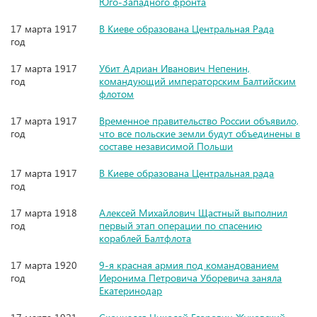
Юго-Западного фронта
17 марта 1917
В Киеве образована Центральная Рада
год
17 марта 1917
Убит Адриан Иванович Непенин,
год
командующий императорским Балтийским
флотом
17 марта 1917
Временное правительство России объявило,
год
что все польские земли будут объединены в
составе независимой Польши
17 марта 1917
В Киеве образована Центральная рада
год
17 марта 1918
Алексей Михайлович Щастный выполнил
год
первый этап операции по спасению
кораблей Балтфлота
17 марта 1920
9-я красная армия под командованием
год
Иеронима Петровича Уборевича заняла
Екатеринодар