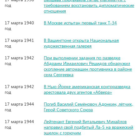
год
требованием восстановить дипломатические
отношения
17 марта 1940
В Москве испытан первый танк Т-34
год
17 марта 1941
В Вашингтоне открыта Национальная
год
художественная галерея
17 марта 1942
При выполнении задания по разведке
год
Абдраим Измаилович Решидов обнаружил
скопление автомашин противника в районе
села Сергеевка
17 марта 1942
В Нью-Йорке американская контрразведка
год
арестовала двух агентов «Абвера»
17 марта 1944
Погиб Василий Семёновоч Адонкин, лётчик,
год
Герой Советского Союза
17 марта 1944
Лейтенант Евгений Витальевич Михайлов
год
направил свой подбитый Ла-5 на вражеский
эшелон с горючим