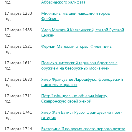
год
Аббасидского халифата
17 марта 1233
Миллионы мышей наводнили город
год
Фрейзинг
17 марта 1483
Умер Макарий Калязинский, святой Русской
год
церкви
17 марта 1521
Фернан Магеллан открыл Филиппины
год
17 марта 1611
Польско-литовский гарнизон бросился с
год
оружием на безоружных москвичей
17 марта 1680
Умер Франсуа де Ларошфуко, французский
год
писатель-моралист
17 марта 1711
Пётр I официально объявил Марту
год
Скавронскую своей женой
17 марта 1741
Умер Жан Батист Руссо, французский поэт-
год
сатирик
17 марта 1744
Екатерина II во время своего первого визита