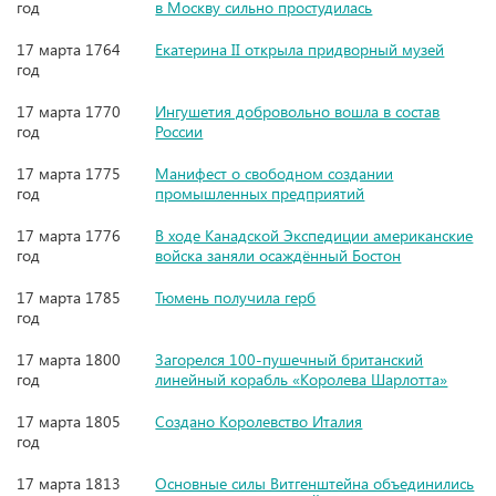
год
в Москву сильно простудилась
17 марта 1764
Екатерина II открыла придворный музей
год
17 марта 1770
Ингушетия добровольно вошла в состав
год
России
17 марта 1775
Манифест о свободном создании
год
промышленных предприятий
17 марта 1776
В ходе Канадской Экспедиции американские
год
войска заняли осаждённый Бостон
17 марта 1785
Тюмень получила герб
год
17 марта 1800
Загорелся 100-пушечный британский
год
линейный корабль «Королева Шарлотта»
17 марта 1805
Создано Королевство Италия
год
17 марта 1813
Основные силы Витгенштейна объединились