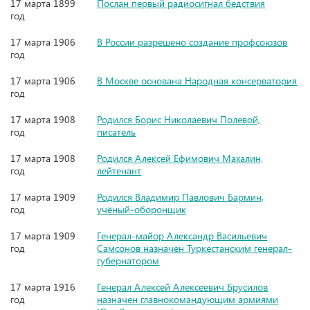
17 марта 1899
Послан первый радиосигнал бедствия
год
17 марта 1906
В России разрешено создание профсоюзов
год
17 марта 1906
В Москве основана Народная консерватория
год
17 марта 1908
Родился Борис Николаевич Полевой,
год
писатель
17 марта 1908
Родился Алексей Ефимович Махалин,
год
лейтенант
17 марта 1909
Родился Владимир Павлович Бармин,
год
учёный-оборонщик
17 марта 1909
Генерал-майор Александр Васильевич
год
Самсонов назначен Туркестанским генерал-
губернатором
17 марта 1916
Генерал Алексей Алексеевич Брусилов
год
назначен главнокомандующим армиями