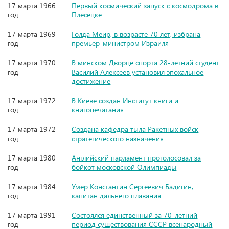
17 марта 1966
Первый космический запуск с космодрома в
год
Плесецке
17 марта 1969
Голда Меир, в возрасте 70 лет, избрана
год
премьер-министром Израиля
17 марта 1970
В минском Дворце спорта 28-летний студент
год
Василий Алексеев установил эпохальное
достижение
17 марта 1972
В Киеве создан Институт книги и
год
книгопечатания
17 марта 1972
Создана кафедра тыла Ракетных войск
год
стратегического назначения
17 марта 1980
Английский парламент проголосовал за
год
бойкот московской Олимпиады
17 марта 1984
Умер Константин Сергеевич Бадигин,
год
капитан дальнего плавания
17 марта 1991
Состоялся единственный за 70-летний
год
период существования СССР всенародный