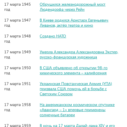
17 марта 1945
Обрушился железнодорожный мост
год
Людендорфа через Рейн
17 марта 1947
В Киеве родился Аристарх Евгеньевич
год
Ливанов, актёр театра и кино
17 марта 1948
Создано НАТО
год
17 марта 1949
Умерла Александра Александровна Экстер,
год
русско-французская художница
17 марта 1950
В США объявлено об открытии 98-го
год
химического элемента – калифорния
17 марта 1951
Украинская Повстанческая Армия (УПА)
год
призвала США помочь ей в борьбе с
Светским Союзом
17 марта 1958
На американском космическом спутнике
год
«Авангард – 1» впервые применены
солнечные батареи
17 марта 1959
В ночь на 17 марта Далай-лама XIV и его