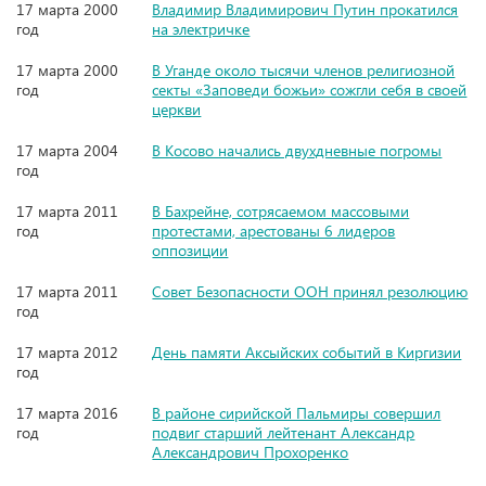
17 марта 2000
Владимир Владимирович Путин прокатился
год
на электричке
17 марта 2000
В Уганде около тысячи членов религиозной
год
секты «Заповеди божьи» сожгли себя в своей
церкви
17 марта 2004
В Косово начались двухдневные погромы
год
17 марта 2011
В Бахрейне, сотрясаемом массовыми
год
протестами, арестованы 6 лидеров
оппозиции
17 марта 2011
Совет Безопасности ООН принял резолюцию
год
17 марта 2012
День памяти Аксыйских событий в Киргизии
год
17 марта 2016
В районе сирийской Пальмиры совершил
год
подвиг старший лейтенант Александр
Александрович Прохоренко