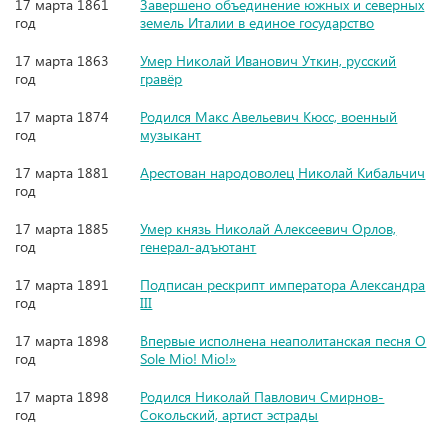
17 марта 1861
Завершено объединение южных и северных
год
земель Италии в единое государство
17 марта 1863
Умер Николай Иванович Уткин, русский
год
гравёр
17 марта 1874
Родился Макс Авельевич Кюсс, военный
год
музыкант
17 марта 1881
Арестован народоволец Николай Кибальчич
год
17 марта 1885
Умер князь Николай Алексеевич Орлов,
год
генерал-адъютант
17 марта 1891
Подписан рескрипт императора Александра
год
III
17 марта 1898
Впервые исполнена неаполитанская песня O
год
Sole Mio! Mio!»
17 марта 1898
Родился Николай Павлович Смирнов-
год
Сокольский, артист эстрады