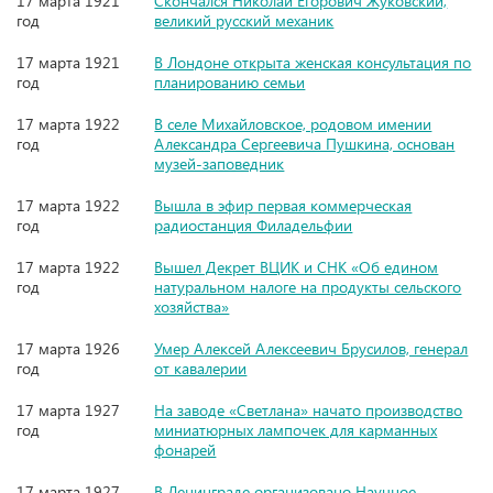
17 марта 1921
Скончался Николай Егорович Жуковский,
год
великий русский механик
17 марта 1921
В Лондоне открыта женская консультация по
год
планированию семьи
17 марта 1922
В селе Михайловское, родовом имении
год
Александра Сергеевича Пушкина, основан
музей-заповедник
17 марта 1922
Вышла в эфир первая коммерческая
год
радиостанция Филадельфии
17 марта 1922
Вышел Декрет ВЦИК и СНК «Об едином
год
натуральном налоге на продукты сельского
хозяйства»
17 марта 1926
Умер Алексей Алексеевич Брусилов, генерал
год
от кавалерии
17 марта 1927
На заводе «Светлана» начато производство
год
миниатюрных лампочек для карманных
фонарей
17 марта 1927
В Ленинграде организовано Научное