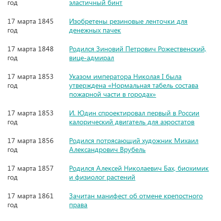
год
эластичный бинт
17 марта 1845
Изобретены резиновые ленточки для
год
денежных пачек
17 марта 1848
Родился Зиновий Петрович Рожественский,
год
вице-адмирал
17 марта 1853
Указом императора Николая I была
год
утверждена «Нормальная табель состава
пожарной части в городах»
17 марта 1853
И. Юдин спроектировал первый в России
год
калорический двигатель для аэростатов
17 марта 1856
Родился потрясающий художник Михаил
год
Александрович Врубель
17 марта 1857
Родился Алексей Николаевич Бах, биохимик
год
и физиолог растений
17 марта 1861
Зачитан манифест об отмене крепостного
год
права