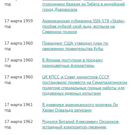
год
сторонники бежали из Тибета в индийский
город Дхарамсала
17 марта 1959
Американская субмарина SSN-578 «Skate»,
год
пробив рубкой слой льда, всплыла на
Северном полюсе
17 марта 1960
Президент США утвердил план по
год
свержению правительства Кубы
17 марта 1960
В Японии поступили в продажу
год
разноцветные фломастеры
17 марта 1960
ЦК КПСС и Совет министров СССР
год
постановили провести на Семипалатинском
полигоне специальные горные работы для
подземных ядерных испытани
17 марта 1961
В дневнике американского морпеха Ли
год
Харви Освальда записано
17 марта 1962
Родился Виталий Алексеевич Окороков,
год
эстрадный композитор-песенник