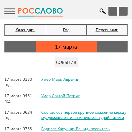
POC
СЛОВО
Календарь
Год
Персоналии
СОБЫТИЯ
17 марта 0180
Умер Марк Аврелий
год
17 марта 0461
Умер Святой Патрик
год
17 марта 0624
Состоялось первое крупное сражение между
год
мусульманами и язычниками-курайшитами
17 марта 0763
Родился Харун ар-Рашид, правитель