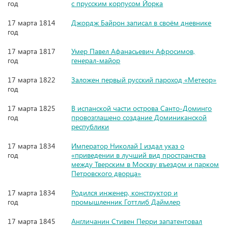
год
с прусским корпусом Йорка
17 марта 1814
Джордж Байрон записал в своём дневнике
год
17 марта 1817
Умер Павел Афанасьевич Афросимов,
год
генерал-майор
17 марта 1822
Заложен первый русский пароход «Метеор»
год
17 марта 1825
В испанской части острова Санто-Доминго
год
провозглашено создание Доминиканской
республики
17 марта 1834
Император Николай I издал указ о
год
«приведении в лучший вид пространства
между Тверским в Москву въездом и парком
Петровского дворца»
17 марта 1834
Родился инженер, конструктор и
год
промышленник Готтлиб Даймлер
17 марта 1845
Англичанин Стивен Перри запатентовал