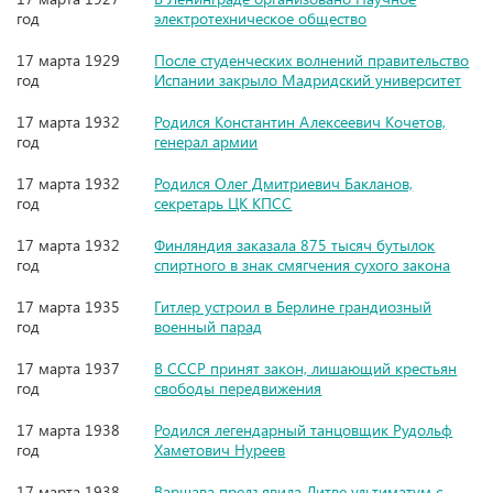
год
электротехническое общество
17 марта 1929
После студенческих волнений правительство
год
Испании закрыло Мадридский университет
17 марта 1932
Родился Константин Алексеевич Кочетов,
год
генерал армии
17 марта 1932
Родился Олег Дмитриевич Бакланов,
год
секретарь ЦК КПСС
17 марта 1932
Финляндия заказала 875 тысяч бутылок
год
спиртного в знак смягчения сухого закона
17 марта 1935
Гитлер устроил в Берлине грандиозный
год
военный парад
17 марта 1937
В СССР принят закон, лишающий крестьян
год
свободы передвижения
17 марта 1938
Родился легендарный танцовщик Рудольф
год
Хаметович Нуреев
17 марта 1938
Варшава предъявила Литве ультиматум с