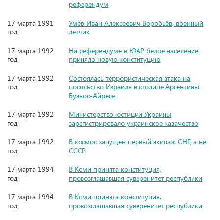
референдум
17 марта 1991
Умер Иван Алексеевич Воробьёв, военный
год
лётчик
17 марта 1992
На референдуме в ЮАР белое население
год
приняло новую конституцию
17 марта 1992
Состоялась террористическая атака на
год
посольство Израиля в столице Аргентины
Буэнос-Айресе
17 марта 1992
Министерство юстиции Украины
год
зарегистрировало украинское казачество
17 марта 1992
В космос запущен первый экипаж СНГ, а не
год
СССР
17 марта 1994
В Коми принята конституция,
год
провозглашавшая суверенитет республики
17 марта 1994
В Коми принята конституция,
год
провозглашавшая суверенитет республики