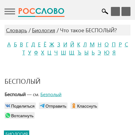
POC
СЛОВО
Словарь
Биология
Что такое БЕСПОЛЫЙ?
А
Б
В
Г
Д
Е
Ё
Ж
З
И
Й
К
Л
М
Н
О
П
Р
С
Т
У
Ф
Х
Ц
Ч
Ш
Щ
Ъ
Ы
Ь
Э
Ю
Я
БЕСПОЛЫЙ
Бесполый
— см.
Безполый
Поделиться
Отправить
Класснуть
Вотсапнуть
БИОЛОГИЯ