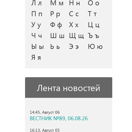
Л л
М м
Н н
О о
П п
Р р
С с
Т т
У у
Ф ф
Х х
Ц ц
Ч ч
Ш ш
Щ щ
Ъ ъ
Ы ы
Ь ь
Э э
Ю ю
Я я
Лента новостей
14:45, Август 06
ВЕСТНИК №89, 06.08.26
16:13, Август 05