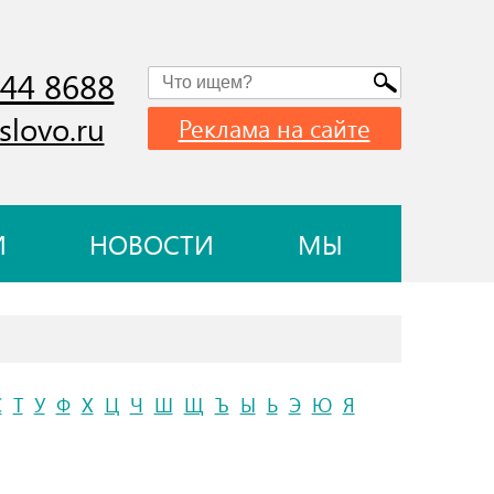
744 8688
slovo.ru
Реклама на сайте
И
НОВОСТИ
МЫ
С
Т
У
Ф
Х
Ц
Ч
Ш
Щ
Ъ
Ы
Ь
Э
Ю
Я