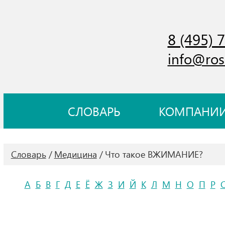
8 (495) 
info@ros
СЛОВАРЬ
КОМПАНИ
Словарь
Медицина
Что такое ВЖИМАНИЕ?
А
Б
В
Г
Д
Е
Ё
Ж
З
И
Й
К
Л
М
Н
О
П
Р