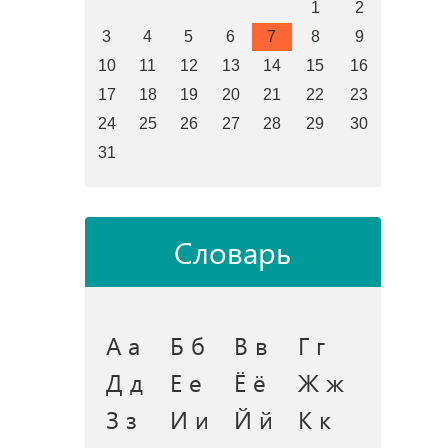
1
2
3
4
5
6
7
8
9
10
11
12
13
14
15
16
17
18
19
20
21
22
23
24
25
26
27
28
29
30
31
Словарь
А а
Б б
В в
Г г
Д д
Е е
Ё ё
Ж ж
З з
И и
Й й
К к