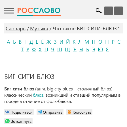
POC
СЛОВО
Словарь
Музыка
Что такое БИГ-СИТИ-БЛЮЗ?
А
Б
В
Г
Д
Е
Ё
Ж
З
И
Й
К
Л
М
Н
О
П
Р
С
Т
У
Ф
Х
Ц
Ч
Ш
Щ
Ъ
Ы
Ь
Э
Ю
Я
БИГ-СИТИ-БЛЮЗ
Биг-сити-блюз
(англ. big city blues – столичный блюз) –
классический
блюз
, возникший и ставший популярным в
городе в отличие от фолк-блюза.
Поделиться
Отправить
Класснуть
Вотсапнуть