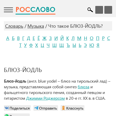
POC
СЛОВО
Словарь
Музыка
Что такое БЛЮЗ-ЙОДЛЬ?
А
Б
В
Г
Д
Е
Ё
Ж
З
И
Й
К
Л
М
Н
О
П
Р
С
Т
У
Ф
Х
Ц
Ч
Ш
Щ
Ъ
Ы
Ь
Э
Ю
Я
БЛЮЗ-ЙОДЛЬ
Блюз-йодль
(англ. blue yodel – блюз на тирольский лад) –
музыка, представляющая собой синтез
блюза
и
фальцетного тирольского пения, созданный певцом и
гитаристом
Джимми Роджерсом
в 20-е гг. XX в. в США.
Поделиться
Отправить
Класснуть