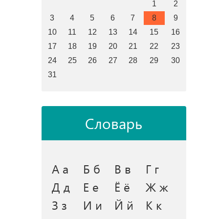
1
2
3
4
5
6
7
8
9
10
11
12
13
14
15
16
17
18
19
20
21
22
23
24
25
26
27
28
29
30
31
Словарь
А а
Б б
В в
Г г
Д д
Е е
Ё ё
Ж ж
З з
И и
Й й
К к