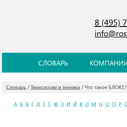
8 (495) 
info@ros
СЛОВАРЬ
КОМПАНИ
Словарь
Технологии и техника
Что такое БЛОК1?
А
Б
В
Г
Д
Е
Ё
Ж
З
И
Й
К
Л
М
Н
О
П
Р