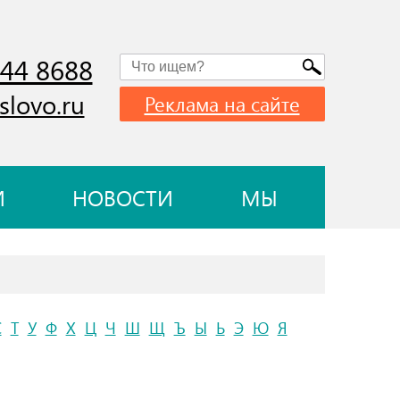
744 8688
slovo.ru
Реклама на сайте
И
НОВОСТИ
МЫ
С
Т
У
Ф
Х
Ц
Ч
Ш
Щ
Ъ
Ы
Ь
Э
Ю
Я