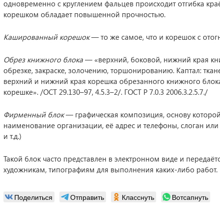
одновременно с круглением фальцев происходит отгибка краё
корешком обладает повышенной прочностью.
Кашированный корешок
— то же самое, что и корешок с ото
Обрез книжного блока
— «верхний, боковой, нижний края кн
обрезке, закраске, золочению, торшонированию. Каптал: тка
верхний и нижний края корешка обрезанного книжного блок
корешке». /ОСТ 29.130–97, 4.5.3–2/. ГОСТ Р 7.0.3 2006.3.2.5.7./
Фирменный блок
— графическая композиция, основу которой 
наименование организации, её адрес и телефоны, слоган или
и т.д.)
Такой блок часто представлен в электронном виде и передаё
художникам, типографиям для выполнения каких-либо работ.
Поделиться
Отправить
Класснуть
Вотсапнуть