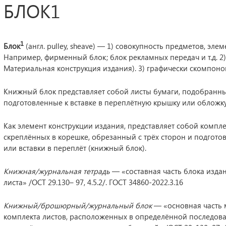
БЛОК1
1
Блок
(англ. pulley, sheave) — 1) совокупность предметов, эл
Например, фирменный блок; блок рекламных передач и т.д. 2
Материальная конструкция издания). 3) графически скомпоно
Книжный блок представляет собой листы бумаги, подобранны
подготовленные к вставке в переплётную крышку или обложку
Как элемент конструкции издания, представляет собой компле
скреплённых в корешке, обрезанный с трёх сторон и подгот
или вставки в переплёт (книжный блок).
Книжная/журнальная тетрадь
— «составная часть блока издан
листа» /ОСТ 29.130– 97, 4.5.2/. ГОСТ 34860-2022.3.16
Книжный/брошюрный/журнальный блок
— «основная часть 
комплекта листов, расположенных в определённой последоват