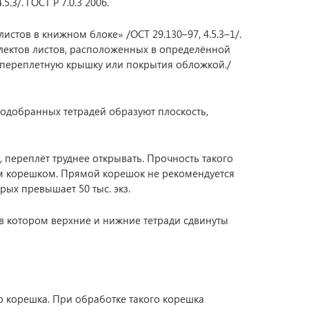
3/. ГОСТ Р 7.0.3 2006.
стов в книжном блоке» /ОСТ 29.130–97, 4.5.3–1/.
плектов листов, расположенных в определённой
в переплетную крышку или покрытия обложкой./
одобранных тетрадей образуют плоскость,
переплёт труднее открывать. Прочность такого
м корешком. Прямой корешок не рекомендуется
ых превышает 50 тыс. экз.
в котором верхние и нижние тетради сдвинуты
 корешка. При обработке такого корешка