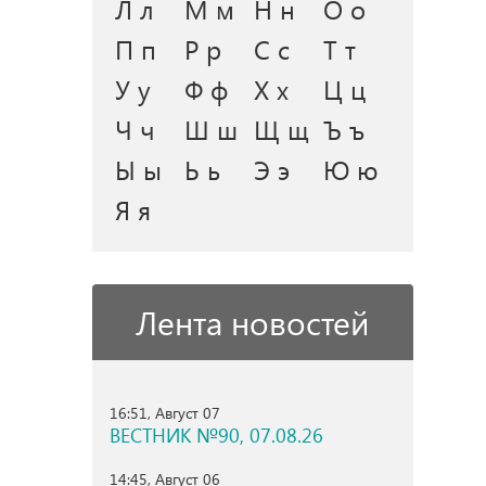
Л л
М м
Н н
О о
П п
Р р
С с
Т т
У у
Ф ф
Х х
Ц ц
Ч ч
Ш ш
Щ щ
Ъ ъ
Ы ы
Ь ь
Э э
Ю ю
Я я
Лента новостей
16:51, Август 07
ВЕСТНИК №90, 07.08.26
14:45, Август 06