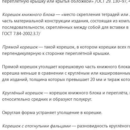
переплётную крышку или крытья обложкой» /ОСТ 29. 130–97, 4.5.
Корешок книжного блока
— «место скрепления тетрадей или ли
часть материальной конструкции издания, состоящая из ком
последовательности, скреплённых между собой для вставки 
ГОСТ 7.84-2002.3.7/
Прямой корешок
— такой корешок, в котором корешки всех п
перпендикулярную к сторонке переплётной крышки.
Прямой корешок утолщает корешковую часть книжного блока, 
корешка меньше в сравнении с круглёным или кашированны
для изданий, толщина которых превышает 20 мм и тираж котор
Круглёный корешок
— корешок книжного блока и переплёта, 
относительно средних и образуют полукруг.
Округлая форма устраняет утолщение в корешке.
Корешок с отогнутыми фальцами
— разновидность круглёного