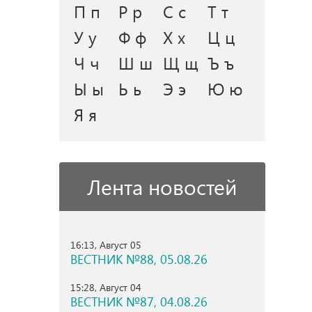
П п
Р р
С с
Т т
У у
Ф ф
Х х
Ц ц
Ч ч
Ш ш
Щ щ
Ъ ъ
Ы ы
Ь ь
Э э
Ю ю
Я я
Лента новостей
16:13, Август 05
ВЕСТНИК №88, 05.08.26
15:28, Август 04
ВЕСТНИК №87, 04.08.26