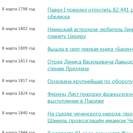
8 марта 1798 год
Павел I повелел отпустить 82 441
обелиска
8 марта 1802 год
Немецкий астроном-любитель Ген
планету Цереру
8 марта 1809 год
Вышла в свет первая книга «Басен
8 марта 1813 год
Отряд Дениса Васильевича Давыдо
стенам Дрездена
8 марта 1817 год
Основана крупнейшая по обороту
8 марта 1824 год
Ференц Лист покорил французску
выступлении в Париже
8 марта 1840 год
На съезде чеченского народа, пр
Шамиль провозглашён имамом Чеч
8 марта 1844 год