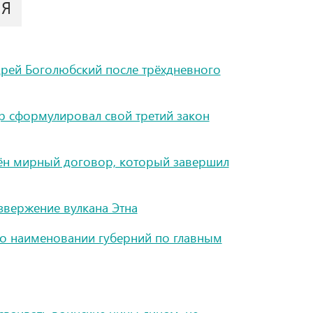
ИЯ
рей Боголюбский после трёхдневного
р сформулировал свой третий закон
чён мирный договор, который завершил
звержение вулкана Этна
 о наименовании губерний по главным