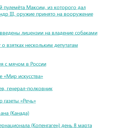
й пулемёта Максим, из которого дал
ндр III, оружие принято на вооружение
введены лицензии на владение собаками
 о взятках нескольким депутатам
я с мячом в России
е «Мир искусства»
в, генерал-полковник
 газеты «Речь»
ана (Канада)
рнационала (Копенгаген) день 8 марта