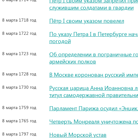
Пётр I своим указом запретил при
служившим солдатами в гвардии
8 марта 1718 год
Пётр I своим указом повелел
8 марта 1722 год
По указу Петра I в Петербурге на
погодой
8 марта 1723 год
Об определении в пограничные го
армейских полков
8 марта 1728 год
В Москве коронован русский импе
8 марта 1730 год
Русская царица Анна Иоанновна 
титул самодержавной правительн
8 марта 1759 год
Парламент Парижа осудил «Энци
8 марта 1765 год
Четверть Монреаля уничтожена 
8 марта 1797 год
Новый Морской устав