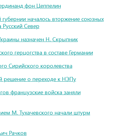
Фердинанд фон Цеппелин
й губернии началось вторжение союзных
а Русский Север
 Украины назначен Н. Скрыпник
кого герцогства в составе Германии
ого Сирийского королевства
ий решение о переходе к НЭПу
лгов французские войска заняли
ием М. Тухачевского начали штурм
ьич Рачков