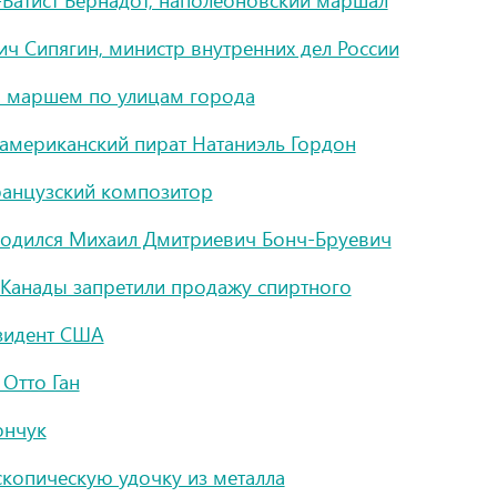
-Батист Бернадот, наполеоновский маршал
ч Сипягин, министр внутренних дел России
 маршем по улицам города
американский пират Натаниэль Гордон
ранцузский композитор
родился Михаил Дмитриевич Бонч-Бруевич
 Канады запретили продажу спиртного
зидент США
Отто Ган
ончук
скопическую удочку из металла