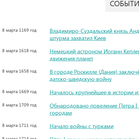
СОБЫТ
8 марта 1169 год
Владимиро-Суздальский князь Анд
штурма захватил Киев
8 марта 1618 год
Немецкий астроном Иоганн Кепле
движения планет
8 марта 1658 год
В городе Роскилле (Дания) заклю
датско-шведскую войну
8 марта 1669 год
Началось крупнейшее в истории и
8 марта 1709 год
Обнародовано повеление Петра I
городам
8 марта 1711 год
Начало войны с турками
8 марта 1714 год