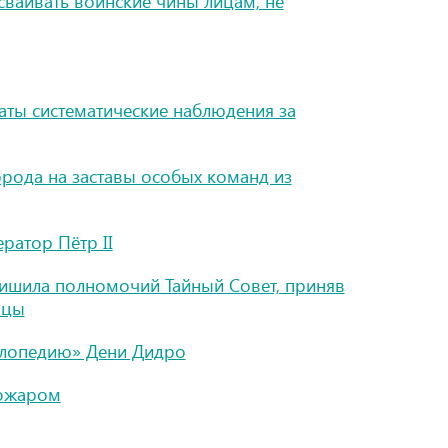
сваивать воинские чины лицам, не
чаты систематические наблюдения за
рода на заставы особых команд из
ратор Пётр II
лишила полномочий Тайный Совет, приняв
ицы
клопедию» Дени Дидро
пожаром