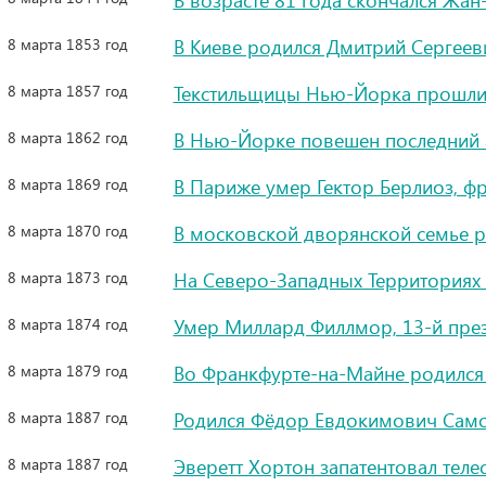
В возрасте 81 года скончался Жан
8 марта 1853 год
В Киеве родился Дмитрий Сергееви
8 марта 1857 год
Текстильщицы Нью-Йорка прошли
8 марта 1862 год
В Нью-Йорке повешен последний 
8 марта 1869 год
В Париже умер Гектор Берлиоз, ф
8 марта 1870 год
В московской дворянской семье 
8 марта 1873 год
На Северо-Западных Территориях
8 марта 1874 год
Умер Миллард Филлмор, 13-й пре
8 марта 1879 год
Во Франкфурте-на-Майне родился 
8 марта 1887 год
Родился Фёдор Евдокимович Сам
8 марта 1887 год
Эверетт Хортон запатентовал теле