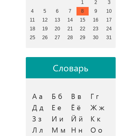
1
2
3
4
5
6
7
8
9
10
11
12
13
14
15
16
17
18
19
20
21
22
23
24
25
26
27
28
29
30
31
Словарь
А а
Б б
В в
Г г
Д д
Е е
Ё ё
Ж ж
З з
И и
Й й
К к
Л л
М м
Н н
О о