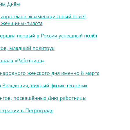
им Днём
 аэроплане экзаменационный полёт,
й женщины-пилота
ршил первый в России успешный полёт
ков, младший политрук
рнала «Работница»
народного женского дня именно 8 марта
 Зельдович, видный физик-теоретик
ингов, посвящённых Дню работницы
страции в Петрограде