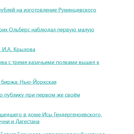
 рублей на изготовление Румянцевского
рих Ольберс наблюдал первую малую
» И.А. Крылова
ва с тремя казачьими полками вышел к
 биржа: Нью-Йоркская
ю публику при первом же своём
ошедшего в доме Исы Гендергеноевского,
ни и Дагестана