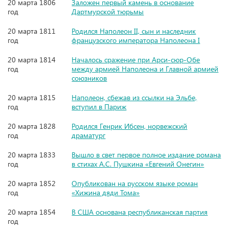
20 марта 1806
Заложен первый камень в основание
год
Дартмурской тюрьмы
20 марта 1811
Родился Наполеон II, сын и наследник
год
французского императора Наполеона I
20 марта 1814
Началось сражение при Арси-сюр-Обе
год
между армией Наполеона и Главной армией
союзников
20 марта 1815
Наполеон, сбежав из ссылки на Эльбе,
год
вступил в Париж
20 марта 1828
Родился Генрик Ибсен, норвежский
год
драматург
20 марта 1833
Вышло в свет первое полное издание романа
год
в стихах А.С. Пушкина «Евгений Онегин»
20 марта 1852
Опубликован на русском языке роман
год
«Хижина дяди Тома»
20 марта 1854
В США основана республиканская партия
год