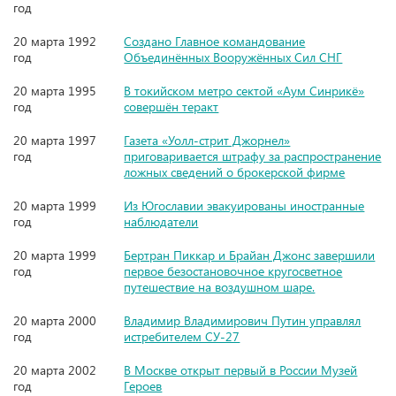
год
20 марта 1992
Создано Главное командование
год
Объединённых Вооружённых Сил СНГ
20 марта 1995
В токийском метро сектой «Аум Синрикё»
год
совершён теракт
20 марта 1997
Газета «Уолл-стрит Джорнел»
год
приговаривается штрафу за распространение
ложных сведений о брокерской фирме
20 марта 1999
Из Югославии эвакуированы иностранные
год
наблюдатели
20 марта 1999
Бертран Пиккар и Брайан Джонс завершили
год
первое безостановочное кругосветное
путешествие на воздушном шаре.
20 марта 2000
Владимир Владимирович Путин управлял
год
истребителем СУ-27
20 марта 2002
В Москве открыт первый в России Музей
год
Героев