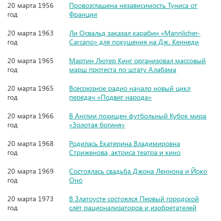
20 марта 1956
Провозглашена независимость Туниса от
год
Франции
20 марта 1963
Ли Освальд заказал карабин «Mannlicher-
год
Carcano» для покушения на Дж. Кеннеди
20 марта 1965
Мартин Лютер Кинг организовал массовый
год
марш протеста по штату Алабама
20 марта 1965
Всесоюзное радио начало новый цикл
год
передач «Подвиг народа»
20 марта 1966
В Англии похищен футбольный Кубок мира
год
«Золотая богиня»
20 марта 1968
Родилась Екатерина Владимировна
год
Стриженова, актриса театра и кино
20 марта 1969
Состоялась свадьба Джона Леннона и Йоко
год
Оно
20 марта 1973
В Златоусте состоялся Первый городской
год
слёт рационализаторов и изобретателей