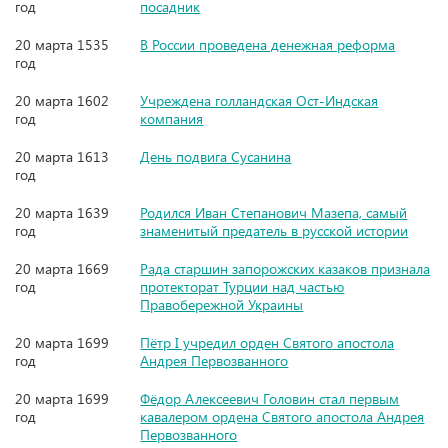
год
посадник
20 марта 1535
В России проведена денежная реформа
год
20 марта 1602
Учреждена голландская Ост-Индская
год
компания
20 марта 1613
День подвига Сусанина
год
20 марта 1639
Родился Иван Степанович Мазепа, самый
год
знаменитый предатель в русской истории
20 марта 1669
Рада старшин запорожских казаков признала
год
протекторат Турции над частью
Правобережной Украины
20 марта 1699
Пётр I учредил орден Святого апостола
год
Андрея Первозванного
20 марта 1699
Фёдор Алексеевич Головин стал первым
год
кавалером ордена Святого апостола Андрея
Первозванного