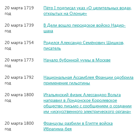
20 марта 1719
Пётр I подписал указ «О целительных водах,
год
открытых на Олонце»
20 марта 1739
В Дели вошло персидское войско Надир-
год
шаха
20 марта 1754
Родился Александр Семёнович Шишков,
год
писатель
20 марта 1773
Начало бубонной чумы в Москве
год
20 марта 1792
Национальная Ассамблея Франции одобрила
год
применение гильотины
20 марта 1800
Итальянский физик Алессандро Вольта
год
направил в Лондонское Королевское
общество письмо с сообщением о создании
им «искусственного электрического органа»
20 марта 1800
Французы разбили в Египте войска
год
Ибрагима-бея