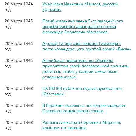
20 марта 1944
Умер Илья Иванович Машков, русский
год
художник
20 марта 1945
Погиб командир звена 5-го гвардейского
год
истребительного авиационного полка
Александр Борисович Мастерков
20 марта 1945
Адольф Гитлер снял Генриха Гиммлера с
год
поста командующего группой армий «Висла»
20 марта 1945
Английское правительство объявило
год
приоритетом своей послевоенной политики
добиться, чтобы у каждой семьи было
отдельное жильё
20 марта 1948
ЦК ВКП(б) публично осудил руководство
год
Югославии
20 марта 1948
В Берлине состоялось последнее заседание
год
Союзного контрольного совета
20 марта 1948
Родился Александр Сергеевич Морозов,
год
композитор-песенник