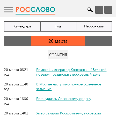
POC
СЛОВО
Календарь
Год
Персоналии
СОБЫТИЯ
20 марта 0321
Римский император Константин I Великий
год
повелел праздновать воскресный день
20 марта 1140
В Москве наступило полное солнечное
год
затмение
20 марта 1330
Рига сдалась Ливонскому ордену
год
20 марта 1401
Умер Захарий Костроминич, псковский