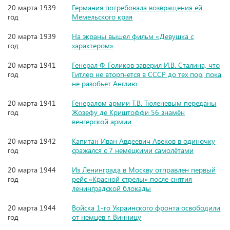
20 марта 1939
Германия потребовала возвращения ей
год
Мемельского края
20 марта 1939
На экраны вышел фильм «Девушка с
год
характером»
20 марта 1941
Генерал Ф. Голиков заверил И.В. Сталина, что
год
Гитлер не вторгнется в СССР до тех пор, пока
не разобьет Англию
20 марта 1941
Генералом армии Т.В. Тюленевым переданы
год
Жозефу де Криштоффи 56 знамён
венгерской армии
20 марта 1942
Капитан Иван Авдеевич Авеков в одиночку
год
сражался с 7 немецкими самолётами
20 марта 1944
Из Ленинграда в Москву отправлен первый
год
рейс «Красной стрелы» после снятия
ленинградской блокады
20 марта 1944
Войска 1-го Украинского фронта освободили
год
от немцев г. Винницу