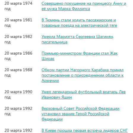
20 марта 1974
Совершено покушение на принцессу Анну и
год
её мужа Марка Филлипса
20 марта 1981
В Тюмень стали ходить пассажирские и
год
товарные поезда на электрической тяге
20 марта 1982
Умерла Мариэтта Сергеевна Шагинян,
год
писательница
20 марта 1986
Премьер-министром Франции стал Жак
год
Ширак
20 марта 1988
Обком партии Нагорного Карабаха принял
год
постановление о присоединении области к
Армении
20 марта 1990
Умер легендарный футбольный вратарь Лев
год
Иванович Яшин
20 марта 1992
Верховный Совет Российской Федерации
год
установил звание Герой Российской
Федерации
20 марта 1992
В Киеве прошла первая встреча лидеров СНГ