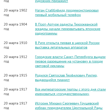
год
художник-пейзажист
20 марта 1902
Натан Стабблфилд продемонстрировал
год
первый мобильный телефон
20 марта 1904
В Порт-Артуре радисты Тихоокеанской
год
эскадры начали перехватывать японские
радиограммы
20 марта 1910
В Риге открыта первая в царской России
год
выставка летательных аппаратов
20 марта 1912
Городские власти Санкт-Петербурга выдали
год
первое разрешение на установку в городе
световой рекламы
20 марта 1915
Родился Святослав Теофилович Рихтер,
год
выдающийся пианист
20 марта 1917
Все императорские театры с этого дня стали
год
именоваться «государственными»
20 марта 1917
Историк Михаил Сергеевич Грушевский
год
избран председателем Центральной Рады