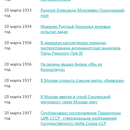
20 марта 1933
Родился Александр Моисеевич Городницкий,
год
поэт
20 марта 1934
Инженер Рудольф Кюнхольд впервые
год
испытал радар
20 марта 1936
В немецких католических приходах
год
распространена антинацистская энциклика
Папы Римского Пия XI
20 марта 1936
На экраны вышел фильм «Мы из
год
Кронштадта»
20 марта 1937
В Москве открыта станция метро «Киевская»
год
20 марта 1937
В Москве введён в строй Смоленский
год
метромост через Москва-реку
20 марта 1937
Опубликовано постановление Президиума
год
ЦИК СССР, утверждающее изображение
Государственного герба Союза ССР