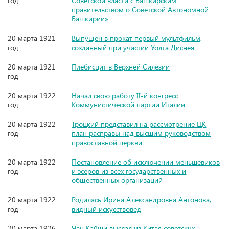
год
Советской власти с Башкирским
правительством о Советской Автономной
Башкирии»
20 марта 1921
Выпущен в прокат первый мультфильм,
год
созданный при участии Уолта Диснея
20 марта 1921
Плебисцит в Верхней Силезии
год
20 марта 1922
Начал свою работу II-й конгресс
год
Коммунистической партии Италии
20 марта 1922
Троцкий представил на рассмотрение ЦК
год
план расправы над высшим руководством
православной церкви
20 марта 1922
Постановление об исключении меньшевиков
год
и эсеров из всех государственных и
общественных организаций
20 марта 1922
Родилась Ирина Александровна Антонова,
год
видный искусствовед
20 марта 1926
Чан Кайши выслал из Китая советских