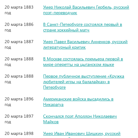
20 марта 1883
Умер Николай Васильевич Гербель, русский
год
поэт-переводчик
20 марта 1886
В Санкт-Петербурге состоялся первый в
год
стране хоккейный матч
20 марта 1887
Умер Павел Васильевич Анненков, русский
год
литературный критик
20 марта 1888
В Москве состоялась премьера первой в
год
мире оперетты на цыганском языке
20 марта 1888
Первое публичное выступление «Кружка
год
любителей игры на балалайках» в
Петербурге
20 марта 1896
Американские войска высадились в
год
Никарагуа
20 марта 1897
Скончался поэт Аполлон Николаевич
год
Майков
20 марта 1898
Умер Иван Иванович Шишкин, русский