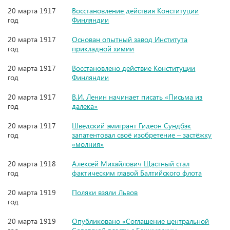
20 марта 1917
Восстановление действия Конституции
год
Финляндии
20 марта 1917
Основан опытный завод Института
год
прикладной химии
20 марта 1917
Восстановлено действие Конституции
год
Финляндии
20 марта 1917
В.И. Ленин начинает писать «Письма из
год
далека»
20 марта 1917
Шведский эмигрант Гидеон Сундбэк
год
запатентовал своё изобретение – застёжку
«молния»
20 марта 1918
Алексей Михайлович Щастный стал
год
фактическим главой Балтийского флота
20 марта 1919
Поляки взяли Львов
год
20 марта 1919
Опубликовано «Соглашение центральной