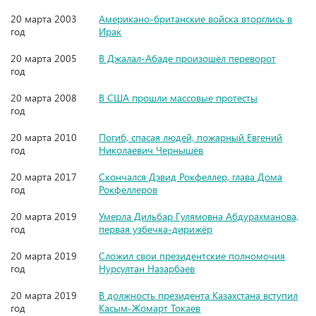
20 марта 2003
Американо-британские войска вторглись в
год
Ирак
20 марта 2005
В Джалал-Абаде произошёл переворот
год
20 марта 2008
В США прошли массовые протесты
год
20 марта 2010
Погиб, спасая людей, пожарный Евгений
год
Николаевич Чернышёв
20 марта 2017
Скончался Дэвид Рокфеллер, глава Дома
год
Рокфеллеров
20 марта 2019
Умерла Дильбар Гулямовна Абдурахманова,
год
первая узбечка-дирижёр
20 марта 2019
Сложил свои президентские полномочия
год
Нурсултан Назарбаев
20 марта 2019
В должность президента Казахстана вступил
год
Касым-Жомарт Токаев