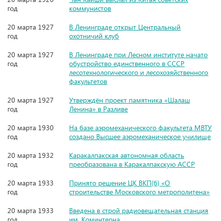
год
коммунистов
20 марта 1927
В Ленинграде открыт Центральный
год
охотничий клуб
20 марта 1927
В Ленинграде при Лесном институте начато
год
обустройство единственного в СССР
лесотехнологического и лесохозяйственного
факультетов
20 марта 1927
Утверждён проект памятника «Шалаш
год
Ленина» в Разливе
20 марта 1930
На базе аэромеханического факультета МВТУ
год
создано Высшее аэромеханическое училище
20 марта 1932
Каракалпакская автономная область
год
преобразована в Каракалпакскую АССР
20 марта 1933
Принято решение ЦК ВКП(б) «О
год
строительстве Московского метрополитена»
20 марта 1933
Введена в строй радиовещательная станция
год
им. Коминтерна