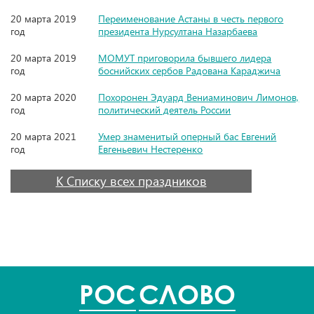
20 марта 2019
Переименование Астаны в честь первого
год
президента Нурсултана Назарбаева
20 марта 2019
МОМУТ приговорила бывшего лидера
год
боснийских сербов Радована Караджича
20 марта 2020
Похоронен Эдуард Вениаминович Лимонов,
год
политический деятель России
20 марта 2021
Умер знаменитый оперный бас Евгений
год
Евгеньевич Нестеренко
К Списку всех праздников
POC
СЛОВО