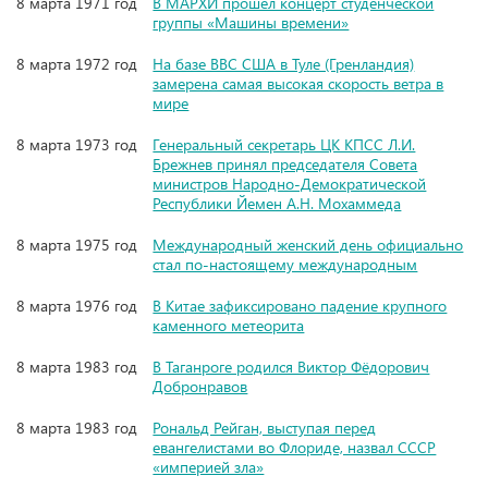
8 марта 1971 год
В МАРХИ прошёл концерт студенческой
группы «Машины времени»
8 марта 1972 год
На базе ВВС США в Туле (Гренландия)
замерена самая высокая скорость ветра в
мире
8 марта 1973 год
Генеральный секретарь ЦК КПСС Л.И.
Брежнев принял председателя Совета
министров Народно-Демократической
Республики Йемен А.Н. Мохаммеда
8 марта 1975 год
Международный женский день официально
стал по-настоящему международным
8 марта 1976 год
В Китае зафиксировано падение крупного
каменного метеорита
8 марта 1983 год
В Таганроге родился Виктор Фёдорович
Добронравов
8 марта 1983 год
Рональд Рейган, выступая перед
евангелистами во Флориде, назвал СССР
«империей зла»