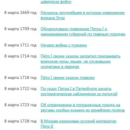
шведскую войну
8 марта 1669 год
Началось крупнейшее в истории извержение
вулкана Этна
8 марта 1709 год
Обнародовано повеление Петра I о
наименовании губерний по главным городам
8 марта 1711 год
Начало войны с турками
8 марта 1714 год
Пётр I своим указом запретил присваивать
воинские чины лицам, не служившим
солдатами в гвардии
8 марта 1718 год
Пётр I своим указом повелел
8 марта 1722 год
По указу Петра I в Петербурге начаты
систематические наблюдения за погодой
8 марта 1723 год
Об определении в пограничные города на
заставы особых команд из армейских полков
8 марта 1728 год
В Москве коронован русский император
Пётр II