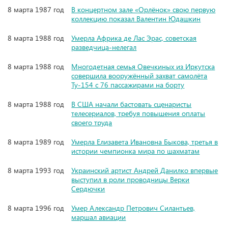
8 марта 1987 год
В концертном зале «Орлёнок» свою первую
коллекцию показал Валентин Юдашкин
8 марта 1988 год
Умерла Африка де Лас Эрас, советская
разведчица-нелегал
8 марта 1988 год
Многодетная семья Овечкиных из Иркутска
совершила вооружённый захват самолёта
Ту-154 с 76 пассажирами на борту
8 марта 1988 год
В США начали бастовать сценаристы
телесериалов, требуя повышения оплаты
своего труда
8 марта 1989 год
Умерла Елизавета Ивановна Быкова, третья в
истории чемпионка мира по шахматам
8 марта 1993 год
Украинский артист Андрей Данилко впервые
выступил в роли проводницы Верки
Сердючки
8 марта 1996 год
Умер Александр Петрович Силантьев,
маршал авиации