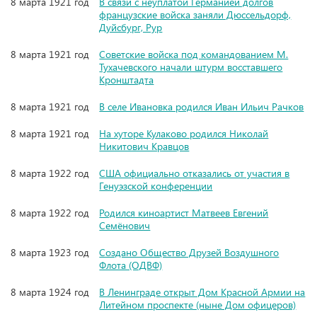
8 марта 1921 год
В связи с неуплатой Германией долгов
французские войска заняли Дюссельдорф,
Дуйсбург, Рур
8 марта 1921 год
Советские войска под командованием М.
Тухачевского начали штурм восставшего
Кронштадта
8 марта 1921 год
В селе Ивановка родился Иван Ильич Рачков
8 марта 1921 год
На хуторе Кулаково родился Николай
Никитович Кравцов
8 марта 1922 год
США официально отказались от участия в
Генуэзской конференции
8 марта 1922 год
Родился киноартист Матвеев Евгений
Семёнович
8 марта 1923 год
Создано Общество Друзей Воздушного
Флота (ОДВФ)
8 марта 1924 год
В Ленинграде открыт Дом Красной Армии на
Литейном проспекте (ныне Дом офицеров)