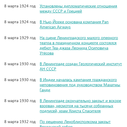
8 марта 1924 год
Установлены дипломатические отношения
между СССР и Грецией
8 марта 1924 год
В Нью-Йорке основана компания Pan
American Airways
8 марта 1929 год
На сцене Ленинградского малого оперного
театра в праздничном концерте состоялся
дебют Теа-джаза Леонида Осиповича
Утёсова
8 марта 1930 год
В Ленинграде создан Геологический институт
АН СССР
8 марта 1930 год
В Индии началась кампания гражданского
неповиновения под руководством Махатмы
Ганди
8 марта 1930 год
В Ленинграде окончательно закрыт и вскоре
взорван, несмотря на тысячи собранных
подписей, храм Христа Спасителя
8 марта 1932 год
По решению Леноблисполкома закрыт
Введенский собор