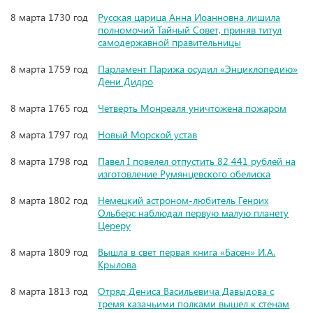
8 марта 1730 год
Русская царица Анна Иоанновна лишила
полномочий Тайный Совет, приняв титул
самодержавной правительницы
8 марта 1759 год
Парламент Парижа осудил «Энциклопедию»
Дени Дидро
8 марта 1765 год
Четверть Монреаля уничтожена пожаром
8 марта 1797 год
Новый Морской устав
8 марта 1798 год
Павел I повелел отпустить 82 441 рублей на
изготовление Румянцевского обелиска
8 марта 1802 год
Немецкий астроном-любитель Генрих
Ольберс наблюдал первую малую планету
Цереру
8 марта 1809 год
Вышла в свет первая книга «Басен» И.А.
Крылова
8 марта 1813 год
Отряд Дениса Васильевича Давыдова с
тремя казачьими полками вышел к стенам