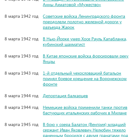
Анны Ахматовой «Мужество»
8 марта 1942 год
Советские войска Ленинградского фронта
преодолели полотно железной дороги у
разъезда Жарок
8 марта 1942 год
В Нью-Йорке умер Хосе Рауль Капабланка,
кубинский шахматист
8 марта 1943 год
В Китае японские войска форсировали реку
Янцзы
8 марта 1943 год
1-й отдельный чехословацкий батальон
принял боевое крещение на Воронежском
фронте
8 марта 1944 год
Депортация балкарцев
8 марта 1944 год
Немецкие войска применили танки против
бастующих итальянских рабочих в Милане
8 марта 1945 год
В бою у озера Балатон (Венгрия) младший
сержант Иван Яковлевич Нелюбин тяжело
раненным бросился с двумя гранатами под