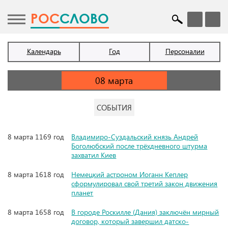
POC
СЛОВО
Календарь
Год
Персоналии
СОБЫТИЯ
8 марта 1169 год
Владимиро-Суздальский князь Андрей
Боголюбский после трёхдневного штурма
захватил Киев
8 марта 1618 год
Немецкий астроном Иоганн Кеплер
сформулировал свой третий закон движения
планет
8 марта 1658 год
В городе Роскилле (Дания) заключён мирный
договор, который завершил датско-