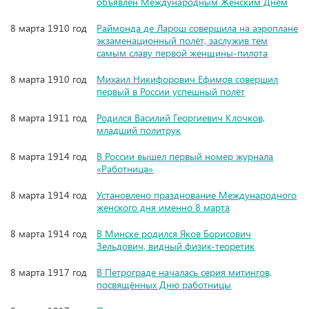
объявлен Международным Женским Днём
8 марта 1910 год
Раймонда де Ларош совершила на аэроплане
экзаменационный полёт, заслужив тем
самым славу первой женщины-пилота
8 марта 1910 год
Михаил Никифорович Ефимов совершил
первый в России успешный полёт
8 марта 1911 год
Родился Василий Георгиевич Клочков,
младший политрук
8 марта 1914 год
В России вышел первый номер журнала
«Работница»
8 марта 1914 год
Установлено празднование Международного
женского дня именно 8 марта
8 марта 1914 год
В Минске родился Яков Борисович
Зельдович, видный физик-теоретик
8 марта 1917 год
В Петрограде началась серия митингов,
посвящённых Дню работницы