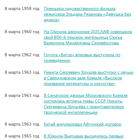
8 марта 1958 год
Премьера художественного фильма
режиссёра Эльдара Рязанова «Девушка без
адреса»
8 марта 1960 год
На Омском аэродроме ДОСААФ совершила
свой 800-й прыжок жительница Омска
Валентина Михайловна Селивёрстова
8 марта 1962 год
Группа «Битлз» впервые выступила по
телевидению
8 марта 1963 год
Никита Сергеевич Хрущёв выступил с речью
в Свердловском зале Кремля «Высокое
призвание литературы и искусства»
8 марта 1963 год
В Сенатском дворце Московского Кремля
состоялась встреча главы СССР Никиты
Сергеевича Хрущёва с представителями
творческой интеллигенции
8 марта 1963 год
Китай аннулировал Айгунский договор
8 марта 1965 год
В Южном Вьетнаме высадились первые