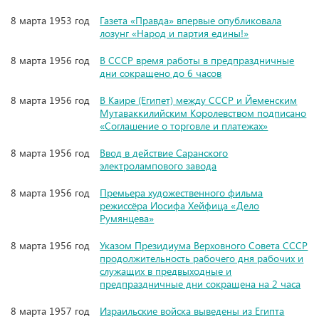
8 марта 1953 год
Газета «Правда» впервые опубликовала
лозунг «Народ и партия едины!»
8 марта 1956 год
В СССР время работы в предпраздничные
дни сокращено до 6 часов
8 марта 1956 год
В Каире (Египет) между СССР и Йеменским
Мутаваккилийским Королевством подписано
«Соглашение о торговле и платежах»
8 марта 1956 год
Ввод в действие Саранского
электролампового завода
8 марта 1956 год
Премьера художественного фильма
режиссёра Иосифа Хейфица «Дело
Румянцева»
8 марта 1956 год
Указом Президиума Верховного Совета СССР
продолжительность рабочего дня рабочих и
служащих в предвыходные и
предпраздничные дни сокращена на 2 часа
8 марта 1957 год
Израильские войска выведены из Египта