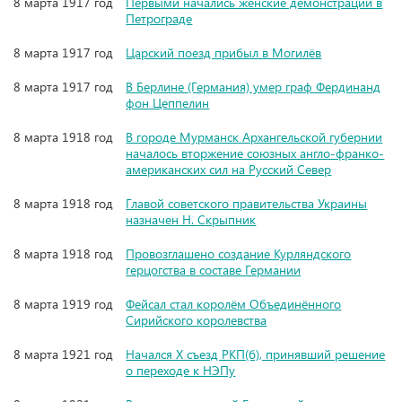
8 марта 1917 год
Первыми начались женские демонстрации в
Петрограде
8 марта 1917 год
Царский поезд прибыл в Могилёв
8 марта 1917 год
В Берлине (Германия) умер граф Фердинанд
фон Цеппелин
8 марта 1918 год
В городе Мурманск Архангельской губернии
началось вторжение союзных англо-франко-
американских сил на Русский Север
8 марта 1918 год
Главой советского правительства Украины
назначен Н. Скрыпник
8 марта 1918 год
Провозглашено создание Курляндского
герцогства в составе Германии
8 марта 1919 год
Фейсал стал королём Объединённого
Сирийского королевства
8 марта 1921 год
Начался X съезд РКП(б), принявший решение
о переходе к НЭПу