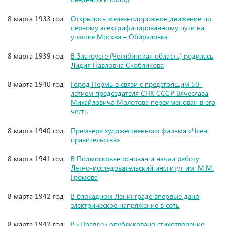
8 марта 1933 год
Открылось железнодорожное движение по
первому электрифицированному пути на
участке Москва – Обираловка
8 марта 1939 год
В Златоусте (Челябинская область) родилась
Лидия Павловна Скобликова
8 марта 1940 год
Город Пермь в связи с предстоящим 50-
летием председателя СНК СССР Вячеслава
Михайловича Молотова переименован в его
честь
8 марта 1940 год
Премьера художественного фильма «Член
правительства»
8 марта 1941 год
В Подмосковье основан и начал работу
Лётно-исследовательский институт им. М.М.
Громова
8 марта 1942 год
В блокадном Ленинграде впервые дано
электрическое напряжение в сеть
8 марта 1942 год
В «Правде» опубликовано стихотворение