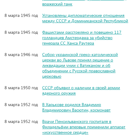
вражеский танк
8 марта 1945 год
Установлены дипломатические отношения
между СССР и Доминиканской Республикой
8 марта 1945 год
Фашистами расстреляно и повешено 117
голландцев Амстердама за убийство
генерала СС Ханса Раутера
8 марта 1946 год
Собор украинской греко-католической
церкви во Львове принял решение о
ликвидации унии с Ватиканом и об
объединении с Русской православной
церковью
8 марта 1950 год
СССР объявил о наличии в своей армии
ядерного оружия
8 марта 1952 год
В Харькове родился Владимир
Владимирович Васютин, космонавт
8 марта 1952 год
Врачи Пенсильванского госпиталя в
Филадельфии впервые применили аппарат
«искусственное сердце»