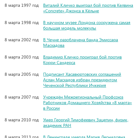
8 марта 1997 год
Виталий Кличко выиграл бой против Келвина
«Concrete» Джонса в Кёльне
8 марта 1998 год
В научном музее Лондона сооружена самая
большая модель молекулы
8 марта 2002 год
В Чечне разоблачена банда Эмиссара
Масхадова
8 марта 2003 год
Владимир Кличко проиграл бой против
Корри Сандерса
8 марта 2005 год
Подписант Хасавюртовских соглашений
Аслан Масхадов избран президентом
Чеченской Республики Ичкерия
8 марта 2007 год
Учреждён Межрегиональный Профсоюз
Работников Домашнего Хозяйства «8 марта»
в России
8 марта 2010 год
Умер Георгий Тимофеевич Зацепин, физик,
академик РАН
8 марта 2013 год
В Ленинграде умерла Мария Леонидовна