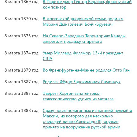
8 марта 1869 год
В Париже умер Гектор Берлиоз, французский
композитор
8 марта 1870 год
В московской дворянской семье родился
Михаил Дмитриевич Бонч-Бруевич
8 марта 1873 год
На Северо-Западных Территориях Канады
запретили продажу спиртного
8 марта 1874 год
Умер Миллард Филлмор, 13-й президент
США
8 марта 1879 год
Во Франкфурте-на-Майне родился Отто Ган
8 марта 1887 год
Родился Фёдор Евдокимович Самончук
8 марта 1887 год
Эверетт Хортон запатентовал
телескопическую удочку из металла
8 марта 1888 год
Сразу после полигонных испытаний пулемёта
Максим, из которого дал несколько
очередей лично Александр III, оружие
принято на вооружение русской армии