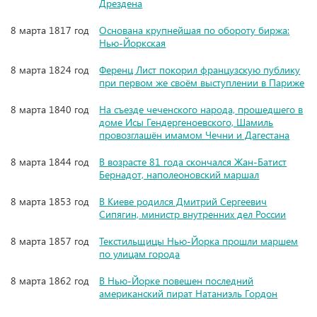
Дрездена
8 марта 1817 год
Основана крупнейшая по обороту биржа:
Нью-Йоркская
8 марта 1824 год
Ференц Лист покорил французскую публику
при первом же своём выступлении в Париже
8 марта 1840 год
На съезде чеченского народа, прошедшего в
доме Исы Гендергеноевского, Шамиль
провозглашён имамом Чечни и Дагестана
8 марта 1844 год
В возрасте 81 года скончался Жан-Батист
Бернадот, наполеоновский маршал
8 марта 1853 год
В Киеве родился Дмитрий Сергеевич
Сипягин, министр внутренних дел России
8 марта 1857 год
Текстильщицы Нью-Йорка прошли маршем
по улицам города
8 марта 1862 год
В Нью-Йорке повешен последний
американский пират Натаниэль Гордон