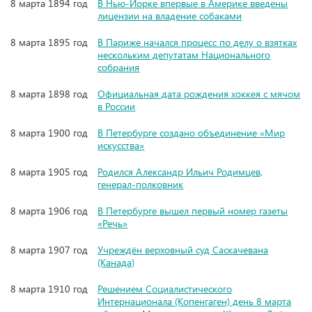
8 марта 1894 год
В Нью-Йорке впервые в Америке введены
лицензии на владение собаками
8 марта 1895 год
В Париже начался процесс по делу о взятках
нескольким депутатам Национального
собрания
8 марта 1898 год
Официальная дата рождения хоккея с мячом
в России
8 марта 1900 год
В Петербурге создано объединение «Мир
искусства»
8 марта 1905 год
Родился Александр Ильич Родимцев,
генерал-полковник
8 марта 1906 год
В Петербурге вышел первый номер газеты
«Речь»
8 марта 1907 год
Учреждён верховный суд Саскачевана
(Канада)
8 марта 1910 год
Решением Социалистического
Интернационала (Копенгаген) день 8 марта