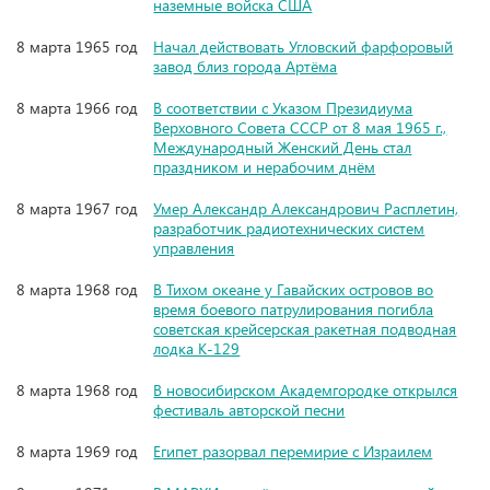
наземные войска США
8 марта 1965 год
Начал действовать Угловский фарфоровый
завод близ города Артёма
8 марта 1966 год
В соответствии с Указом Президиума
Верховного Совета СССР от 8 мая 1965 г.,
Международный Женский День стал
праздником и нерабочим днём
8 марта 1967 год
Умер Александр Александрович Расплетин,
разработчик радиотехнических систем
управления
8 марта 1968 год
В Тихом океане у Гавайских островов во
время боевого патрулирования погибла
советская крейсерская ракетная подводная
лодка К-129
8 марта 1968 год
В новосибирском Академгородке открылся
фестиваль авторской песни
8 марта 1969 год
Египет разорвал перемирие с Израилем