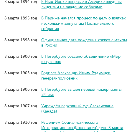
8 марта 1894 год
В Нью-Йорке впервые в Америке введены
лицензии на владение собаками
8 марта 1895 год
В Париже начался процесс по делу о взятках
нескольким депутатам Национального
собрания
8 марта 1898 год
Официальная дата рождения хоккея с мячом
в России
8 марта 1900 год
В Петербурге создано объединение «Мир
искусства»
8 марта 1905 год
Родился Александр Ильич Родимцев,
генерал-полковник
8 марта 1906 год
В Петербурге вышел первый номер газеты
«Речь»
8 марта 1907 год
Учреждён верховный суд Саскачевана
(Канада)
8 марта 1910 год
Решением Социалистического
Интернационала (Копенгаген) день 8 марта