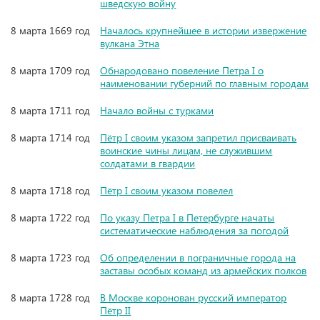
шведскую войну
8 марта 1669 год
Началось крупнейшее в истории извержение
вулкана Этна
8 марта 1709 год
Обнародовано повеление Петра I о
наименовании губерний по главным городам
8 марта 1711 год
Начало войны с турками
8 марта 1714 год
Пётр I своим указом запретил присваивать
воинские чины лицам, не служившим
солдатами в гвардии
8 марта 1718 год
Пётр I своим указом повелел
8 марта 1722 год
По указу Петра I в Петербурге начаты
систематические наблюдения за погодой
8 марта 1723 год
Об определении в пограничные города на
заставы особых команд из армейских полков
8 марта 1728 год
В Москве коронован русский император
Пётр II