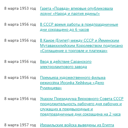
8 марта 1953 год
Газета «Правда» впервые опубликовала
лозунг «Народ и партия едины!»
8 марта 1956 год
В СССР время работы в предпраздничные
дни сокращено до 6 часов
8 марта 1956 год
В Каире (Египет) между СССР и Йеменским
Мутаваккилийским Королевством подписано
«Соглашение о торговле и платежах»
8 марта 1956 год
Ввод в действие Саранского
электролампового завода
8 марта 1956 год
Премьера художественного фильма
режиссёра Иосифа Хейфица «Дело
Румянцева»
8 марта 1956 год
Указом Президиума Верховного Совета СССР
продолжительность рабочего дня рабочих и
служащих в предвыходные и
предпраздничные дни сокращена на 2 часа
8 марта 1957 год
Израильские войска выведены из Египта