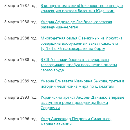
8 марта 1987 год
В концертном зале «Орлёнок» свою первую
коллекцию показал Валентин Юдашкин
8 марта 1988 год
Умерла Африка де Лас Эрас, советская
разведчица-нелегал
8 марта 1988 год
Многодетная семья Овечкиных из Иркутска
совершила вооружённый захват самолёта
Ту-154 с 76 пассажирами на борту
8 марта 1988 год
В США начали бастовать сценаристы
телесериалов, требуя повышения оплаты
своего труда
8 марта 1989 год
Умерла Елизавета Ивановна Быкова, третья в
истории чемпионка мира по шахматам
8 марта 1993 год
Украинский артист Андрей Данилко впервые
выступил в роли проводницы Верки
Сердючки
8 марта 1996 год
Умер Александр Петрович Силантьев,
маршал авиации