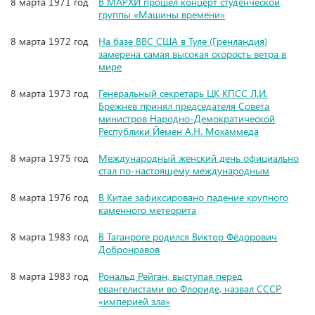
8 марта 1971 год
В МАРХИ прошёл концерт студенческой
группы «Машины времени»
8 марта 1972 год
На базе ВВС США в Туле (Гренландия)
замерена самая высокая скорость ветра в
мире
8 марта 1973 год
Генеральный секретарь ЦК КПСС Л.И.
Брежнев принял председателя Совета
министров Народно-Демократической
Республики Йемен А.Н. Мохаммеда
8 марта 1975 год
Международный женский день официально
стал по-настоящему международным
8 марта 1976 год
В Китае зафиксировано падение крупного
каменного метеорита
8 марта 1983 год
В Таганроге родился Виктор Фёдорович
Добронравов
8 марта 1983 год
Рональд Рейган, выступая перед
евангелистами во Флориде, назвал СССР
«империей зла»