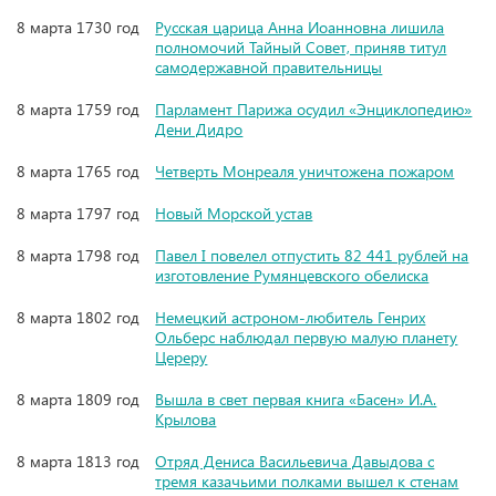
8 марта 1730 год
Русская царица Анна Иоанновна лишила
полномочий Тайный Совет, приняв титул
самодержавной правительницы
8 марта 1759 год
Парламент Парижа осудил «Энциклопедию»
Дени Дидро
8 марта 1765 год
Четверть Монреаля уничтожена пожаром
8 марта 1797 год
Новый Морской устав
8 марта 1798 год
Павел I повелел отпустить 82 441 рублей на
изготовление Румянцевского обелиска
8 марта 1802 год
Немецкий астроном-любитель Генрих
Ольберс наблюдал первую малую планету
Цереру
8 марта 1809 год
Вышла в свет первая книга «Басен» И.А.
Крылова
8 марта 1813 год
Отряд Дениса Васильевича Давыдова с
тремя казачьими полками вышел к стенам