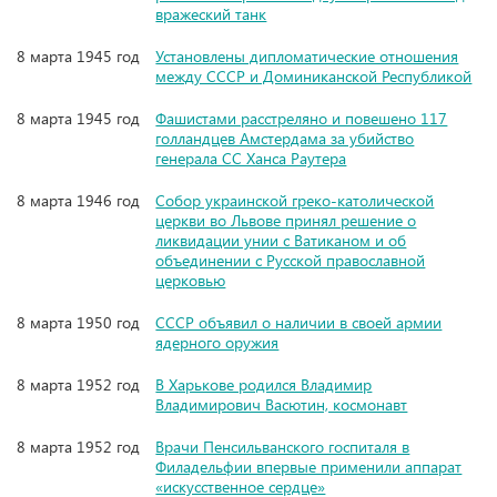
вражеский танк
8 марта 1945 год
Установлены дипломатические отношения
между СССР и Доминиканской Республикой
8 марта 1945 год
Фашистами расстреляно и повешено 117
голландцев Амстердама за убийство
генерала СС Ханса Раутера
8 марта 1946 год
Собор украинской греко-католической
церкви во Львове принял решение о
ликвидации унии с Ватиканом и об
объединении с Русской православной
церковью
8 марта 1950 год
СССР объявил о наличии в своей армии
ядерного оружия
8 марта 1952 год
В Харькове родился Владимир
Владимирович Васютин, космонавт
8 марта 1952 год
Врачи Пенсильванского госпиталя в
Филадельфии впервые применили аппарат
«искусственное сердце»