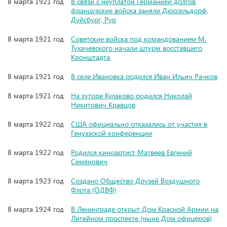
8 марта 1921 год
В связи с неуплатой Германией долгов
французские войска заняли Дюссельдорф,
Дуйсбург, Рур
8 марта 1921 год
Советские войска под командованием М.
Тухачевского начали штурм восставшего
Кронштадта
8 марта 1921 год
В селе Ивановка родился Иван Ильич Рачков
8 марта 1921 год
На хуторе Кулаково родился Николай
Никитович Кравцов
8 марта 1922 год
США официально отказались от участия в
Генуэзской конференции
8 марта 1922 год
Родился киноартист Матвеев Евгений
Семёнович
8 марта 1923 год
Создано Общество Друзей Воздушного
Флота (ОДВФ)
8 марта 1924 год
В Ленинграде открыт Дом Красной Армии на
Литейном проспекте (ныне Дом офицеров)