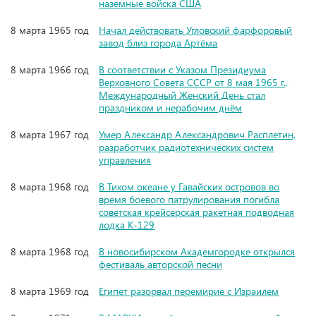
наземные войска США
8 марта 1965 год
Начал действовать Угловский фарфоровый
завод близ города Артёма
8 марта 1966 год
В соответствии с Указом Президиума
Верховного Совета СССР от 8 мая 1965 г.,
Международный Женский День стал
праздником и нерабочим днём
8 марта 1967 год
Умер Александр Александрович Расплетин,
разработчик радиотехнических систем
управления
8 марта 1968 год
В Тихом океане у Гавайских островов во
время боевого патрулирования погибла
советская крейсерская ракетная подводная
лодка К-129
8 марта 1968 год
В новосибирском Академгородке открылся
фестиваль авторской песни
8 марта 1969 год
Египет разорвал перемирие с Израилем