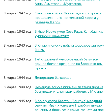
Анны Ахматовой «Мужество»
8 марта 1942 год
Советские войска Ленинградского фронта
преодолели полотно железной дороги у
разъезда Жарок
8 марта 1942 год
В Нью-Йорке умер Хосе Рауль Капабланка,
кубинский шахматист
8 марта 1943 год
В Китае японские войска форсировали реку
Янцзы
8 марта 1943 год
1-й отдельный чехословацкий батальон
принял боевое крещение на Воронежском
фронте
8 марта 1944 год
Депортация балкарцев
8 марта 1944 год
Немецкие войска применили танки против
бастующих итальянских рабочих в Милане
8 марта 1945 год
В бою у озера Балатон (Венгрия) младший
сержант Иван Яковлевич Нелюбин тяжело
раненным бросился с двумя гранатами под