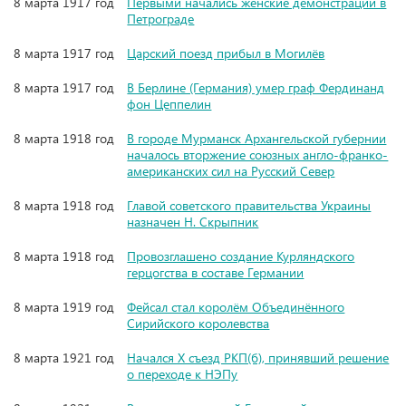
8 марта 1917 год
Первыми начались женские демонстрации в
Петрограде
8 марта 1917 год
Царский поезд прибыл в Могилёв
8 марта 1917 год
В Берлине (Германия) умер граф Фердинанд
фон Цеппелин
8 марта 1918 год
В городе Мурманск Архангельской губернии
началось вторжение союзных англо-франко-
американских сил на Русский Север
8 марта 1918 год
Главой советского правительства Украины
назначен Н. Скрыпник
8 марта 1918 год
Провозглашено создание Курляндского
герцогства в составе Германии
8 марта 1919 год
Фейсал стал королём Объединённого
Сирийского королевства
8 марта 1921 год
Начался X съезд РКП(б), принявший решение
о переходе к НЭПу