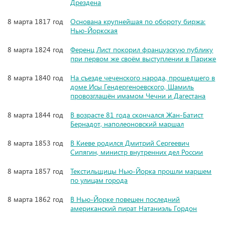
Дрездена
8 марта 1817 год
Основана крупнейшая по обороту биржа:
Нью-Йоркская
8 марта 1824 год
Ференц Лист покорил французскую публику
при первом же своём выступлении в Париже
8 марта 1840 год
На съезде чеченского народа, прошедшего в
доме Исы Гендергеноевского, Шамиль
провозглашён имамом Чечни и Дагестана
8 марта 1844 год
В возрасте 81 года скончался Жан-Батист
Бернадот, наполеоновский маршал
8 марта 1853 год
В Киеве родился Дмитрий Сергеевич
Сипягин, министр внутренних дел России
8 марта 1857 год
Текстильщицы Нью-Йорка прошли маршем
по улицам города
8 марта 1862 год
В Нью-Йорке повешен последний
американский пират Натаниэль Гордон