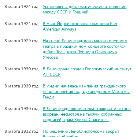
8 марта 1924 год
Установлены дипломатические отношения
между СССР и Грецией
8 марта 1924 год
В Нью-Йорке основана компания Pan
American Airways
8 марта 1929 год
На сцене Ленинградского малого оперного
театра в праздничном концерте состоялся
дебют Теа-джаза Леонида Осиповича
Утёсова
8 марта 1930 год
В Ленинграде создан Геологический институт
АН СССР
8 марта 1930 год
В Индии началась кампания гражданского
неповиновения под руководством Махатмы
Ганди
8 марта 1930 год
В Ленинграде окончательно закрыт и вскоре
взорван, несмотря на тысячи собранных
подписей, храм Христа Спасителя
8 марта 1932 год
По решению Леноблисполкома закрыт
Введенский собор