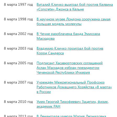
8 марта 1997 год
Виталий Кличко выиграл бой против Келвина
«Concrete» Джонса в Кёльне
8 марта 1998 год
В научном музее Лондона сооружена самая
большая модель молекулы
8 марта 2002 год
В Чечне разоблачена банда Эмиссара
Масхадова
8 марта 2003 год
Владимир Кличко проиграл бой против
Корри Сандерса
8 марта 2005 год
Подписант Хасавюртовских соглашений
Аслан Масхадов избран президентом
Чеченской Республики Ичкерия
8 марта 2007 год
Учреждён Межрегиональный Профсоюз
Работников Домашнего Хозяйства «8 марта»
в России
8 марта 2010 год
Умер Георгий Тимофеевич Зацепин, физик,
академик РАН
8 марта 2013 год
В Ленинграде умерла Мария Леонидовна