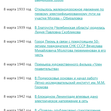
8 марта 1933 год
Открылось железнодорожное движение по
первому электрифицированному пути на
участке Москва – Обираловка
8 марта 1939 год
В Златоусте (Челябинская область) родилась
Лидия Павловна Скобликова
8 марта 1940 год
Город Пермь в связи с предстоящим 50-
летием председателя СНК СССР Вячеслава
Михайловича Молотова переименован в его
честь
8 марта 1940 год
Премьера художественного фильма «Член
правительства»
8 марта 1941 год
В Подмосковье основан и начал работу
Лётно-исследовательский институт им. М.М.
Громова
8 марта 1942 год
В блокадном Ленинграде впервые дано
электрическое напряжение в сеть
8 марта 1942 год
В «Правде» опубликовано стихотворение