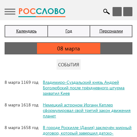
POC
СЛОВО
Календарь
Год
Персоналии
СОБЫТИЯ
8 марта 1169 год
Владимиро-Суздальский князь Андрей
Боголюбский после трёхдневного штурма
захватил Киев
8 марта 1618 год
Немецкий астроном Иоганн Кеплер
сформулировал свой третий закон движения
планет
8 марта 1658 год
В городе Роскилле (Дания) заключён мирный
договор, который завершил датско-