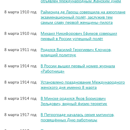
объявлен Международным Женским Днём
8 марта 1910 год
Раймонда де Ларош совершила на аэроплане
экзаменационный полёт, заслужив тем
самым славу первой женщины-пилота
8 марта 1910 год
Михаил Никифорович Ефимов совершил
первый в России успешный полёт
8 марта 1911 год
Родился Василий Георгиевич Клочков,
младший политрук
8 марта 1914 год
В России вышел первый номер журнала
«Работница»
8 марта 1914 год
Установлено празднование Международного
женского дня именно 8 марта
8 марта 1914 год
В Минске родился Яков Борисович
Зельдович, видный физик-теоретик
8 марта 1917 год
В Петрограде началась серия митингов,
посвящённых Дню работницы