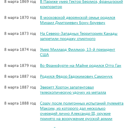
8 марта 1869 год
В Париже умер Гектор Берлиоз, французский
композитор
8 марта 1870 год
В московской дворянской семье родился
Михаил Дмитриевич Бонч-Бруевич
8 марта 1873 год
На Северо-Западных Территориях Канады
запретили продажу спиртного
8 марта 1874 год
Умер Миллард Филлмор, 13-й президент
США
8 марта 1879 год
Во Франкфурте-на-Майне родился Отто Ган
8 марта 1887 год
Родился Фёдор Евдокимович Самончук
8 марта 1887 год
Эверетт Хортон запатентовал
телескопическую удочку из металла
8 марта 1888 год
Сразу после полигонных испытаний пулемёта
Максим, из которого дал несколько
очередей лично Александр III, оружие
принято на вооружение русской армии