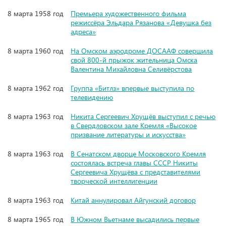
8 марта 1958 год
Премьера художественного фильма
режиссёра Эльдара Рязанова «Девушка без
адреса»
8 марта 1960 год
На Омском аэродроме ДОСААФ совершила
свой 800-й прыжок жительница Омска
Валентина Михайловна Селивёрстова
8 марта 1962 год
Группа «Битлз» впервые выступила по
телевидению
8 марта 1963 год
Никита Сергеевич Хрущёв выступил с речью
в Свердловском зале Кремля «Высокое
призвание литературы и искусства»
8 марта 1963 год
В Сенатском дворце Московского Кремля
состоялась встреча главы СССР Никиты
Сергеевича Хрущёва с представителями
творческой интеллигенции
8 марта 1963 год
Китай аннулировал Айгунский договор
8 марта 1965 год
В Южном Вьетнаме высадились первые