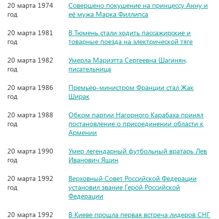
20 марта 1974
Совершено покушение на принцессу Анну и
год
её мужа Марка Филлипса
20 марта 1981
В Тюмень стали ходить пассажирские и
год
товарные поезда на электрической тяге
20 марта 1982
Умерла Мариэтта Сергеевна Шагинян,
год
писательница
20 марта 1986
Премьер-министром Франции стал Жак
год
Ширак
20 марта 1988
Обком партии Нагорного Карабаха принял
год
постановление о присоединении области к
Армении
20 марта 1990
Умер легендарный футбольный вратарь Лев
год
Иванович Яшин
20 марта 1992
Верховный Совет Российской Федерации
год
установил звание Герой Российской
Федерации
20 марта 1992
В Киеве прошла первая встреча лидеров СНГ