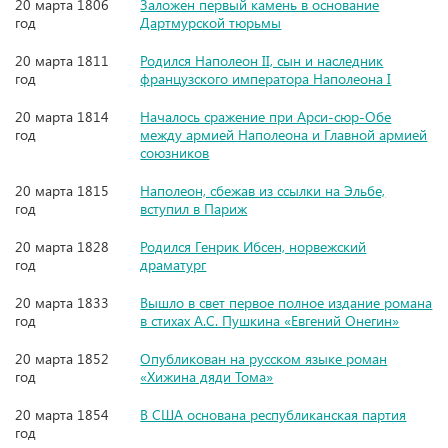
20 марта 1806
Заложен первый камень в основание
год
Дартмурской тюрьмы
20 марта 1811
Родился Наполеон II, сын и наследник
год
французского императора Наполеона I
20 марта 1814
Началось сражение при Арси-сюр-Обе
год
между армией Наполеона и Главной армией
союзников
20 марта 1815
Наполеон, сбежав из ссылки на Эльбе,
год
вступил в Париж
20 марта 1828
Родился Генрик Ибсен, норвежский
год
драматург
20 марта 1833
Вышло в свет первое полное издание романа
год
в стихах А.С. Пушкина «Евгений Онегин»
20 марта 1852
Опубликован на русском языке роман
год
«Хижина дяди Тома»
20 марта 1854
В США основана республиканская партия
год