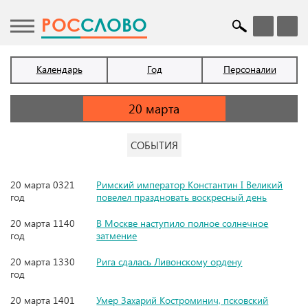
POC
СЛОВО
Календарь
Год
Персоналии
СОБЫТИЯ
20 марта 0321
Римский император Константин I Великий
год
повелел праздновать воскресный день
20 марта 1140
В Москве наступило полное солнечное
год
затмение
20 марта 1330
Рига сдалась Ливонскому ордену
год
20 марта 1401
Умер Захарий Костроминич, псковский