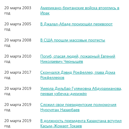
20 марта 2003
Американо-британские войска вторглись в
год
Ирак
20 марта 2005
В Джалал-Абаде произошёл переворот
год
20 марта 2008
В США прошли массовые протесты
год
20 марта 2010
Погиб, спасая людей, пожарный Евгений
год
Николаевич Чернышёв
20 марта 2017
Скончался Дэвид Рокфеллер, глава Дома
год
Рокфеллеров
20 марта 2019
Умерла Дильбар Гулямовна Абдурахманова,
год
первая узбечка-дирижёр
20 марта 2019
Сложил свои президентские полномочия
год
Нурсултан Назарбаев
20 марта 2019
В должность президента Казахстана вступил
год
Касым-Жомарт Токаев