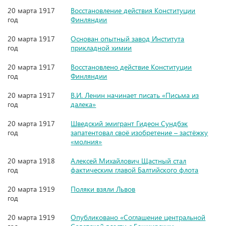
20 марта 1917
Восстановление действия Конституции
год
Финляндии
20 марта 1917
Основан опытный завод Института
год
прикладной химии
20 марта 1917
Восстановлено действие Конституции
год
Финляндии
20 марта 1917
В.И. Ленин начинает писать «Письма из
год
далека»
20 марта 1917
Шведский эмигрант Гидеон Сундбэк
год
запатентовал своё изобретение – застёжку
«молния»
20 марта 1918
Алексей Михайлович Щастный стал
год
фактическим главой Балтийского флота
20 марта 1919
Поляки взяли Львов
год
20 марта 1919
Опубликовано «Соглашение центральной