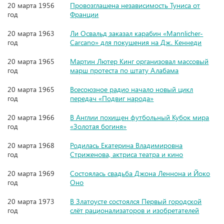
20 марта 1956
Провозглашена независимость Туниса от
год
Франции
20 марта 1963
Ли Освальд заказал карабин «Mannlicher-
год
Carcano» для покушения на Дж. Кеннеди
20 марта 1965
Мартин Лютер Кинг организовал массовый
год
марш протеста по штату Алабама
20 марта 1965
Всесоюзное радио начало новый цикл
год
передач «Подвиг народа»
20 марта 1966
В Англии похищен футбольный Кубок мира
год
«Золотая богиня»
20 марта 1968
Родилась Екатерина Владимировна
год
Стриженова, актриса театра и кино
20 марта 1969
Состоялась свадьба Джона Леннона и Йоко
год
Оно
20 марта 1973
В Златоусте состоялся Первый городской
год
слёт рационализаторов и изобретателей