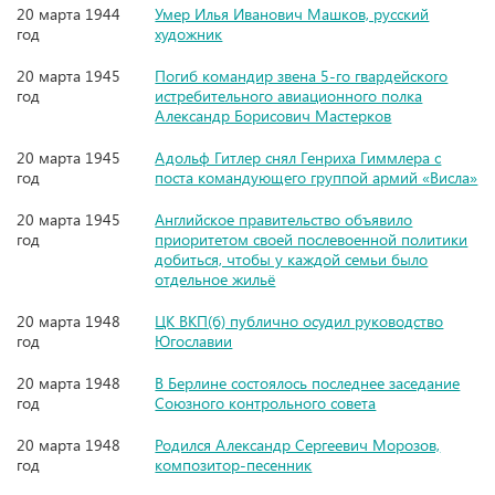
20 марта 1944
Умер Илья Иванович Машков, русский
год
художник
20 марта 1945
Погиб командир звена 5-го гвардейского
год
истребительного авиационного полка
Александр Борисович Мастерков
20 марта 1945
Адольф Гитлер снял Генриха Гиммлера с
год
поста командующего группой армий «Висла»
20 марта 1945
Английское правительство объявило
год
приоритетом своей послевоенной политики
добиться, чтобы у каждой семьи было
отдельное жильё
20 марта 1948
ЦК ВКП(б) публично осудил руководство
год
Югославии
20 марта 1948
В Берлине состоялось последнее заседание
год
Союзного контрольного совета
20 марта 1948
Родился Александр Сергеевич Морозов,
год
композитор-песенник