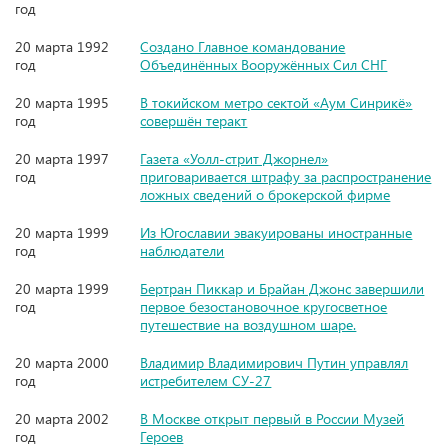
год
20 марта 1992
Создано Главное командование
год
Объединённых Вооружённых Сил СНГ
20 марта 1995
В токийском метро сектой «Аум Синрикё»
год
совершён теракт
20 марта 1997
Газета «Уолл-стрит Джорнел»
год
приговаривается штрафу за распространение
ложных сведений о брокерской фирме
20 марта 1999
Из Югославии эвакуированы иностранные
год
наблюдатели
20 марта 1999
Бертран Пиккар и Брайан Джонс завершили
год
первое безостановочное кругосветное
путешествие на воздушном шаре.
20 марта 2000
Владимир Владимирович Путин управлял
год
истребителем СУ-27
20 марта 2002
В Москве открыт первый в России Музей
год
Героев