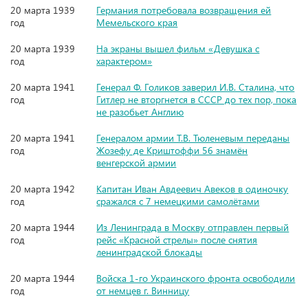
20 марта 1939
Германия потребовала возвращения ей
год
Мемельского края
20 марта 1939
На экраны вышел фильм «Девушка с
год
характером»
20 марта 1941
Генерал Ф. Голиков заверил И.В. Сталина, что
год
Гитлер не вторгнется в СССР до тех пор, пока
не разобьет Англию
20 марта 1941
Генералом армии Т.В. Тюленевым переданы
год
Жозефу де Криштоффи 56 знамён
венгерской армии
20 марта 1942
Капитан Иван Авдеевич Авеков в одиночку
год
сражался с 7 немецкими самолётами
20 марта 1944
Из Ленинграда в Москву отправлен первый
год
рейс «Красной стрелы» после снятия
ленинградской блокады
20 марта 1944
Войска 1-го Украинского фронта освободили
год
от немцев г. Винницу