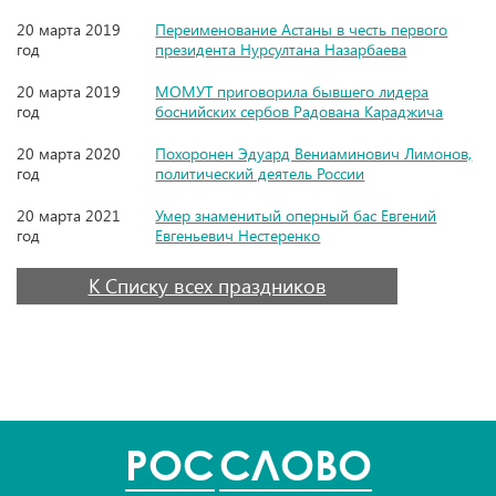
20 марта 2019
Переименование Астаны в честь первого
год
президента Нурсултана Назарбаева
20 марта 2019
МОМУТ приговорила бывшего лидера
год
боснийских сербов Радована Караджича
20 марта 2020
Похоронен Эдуард Вениаминович Лимонов,
год
политический деятель России
20 марта 2021
Умер знаменитый оперный бас Евгений
год
Евгеньевич Нестеренко
К Списку всех праздников
POC
СЛОВО