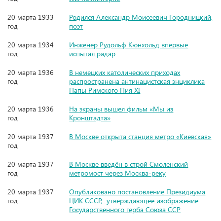
20 марта 1933
Родился Александр Моисеевич Городницкий,
год
поэт
20 марта 1934
Инженер Рудольф Кюнхольд впервые
год
испытал радар
20 марта 1936
В немецких католических приходах
год
распространена антинацистская энциклика
Папы Римского Пия XI
20 марта 1936
На экраны вышел фильм «Мы из
год
Кронштадта»
20 марта 1937
В Москве открыта станция метро «Киевская»
год
20 марта 1937
В Москве введён в строй Смоленский
год
метромост через Москва-реку
20 марта 1937
Опубликовано постановление Президиума
год
ЦИК СССР, утверждающее изображение
Государственного герба Союза ССР