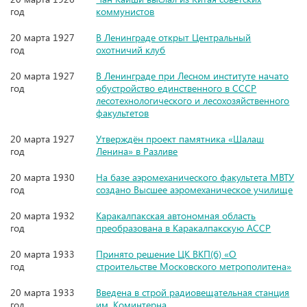
год
коммунистов
20 марта 1927
В Ленинграде открыт Центральный
год
охотничий клуб
20 марта 1927
В Ленинграде при Лесном институте начато
год
обустройство единственного в СССР
лесотехнологического и лесохозяйственного
факультетов
20 марта 1927
Утверждён проект памятника «Шалаш
год
Ленина» в Разливе
20 марта 1930
На базе аэромеханического факультета МВТУ
год
создано Высшее аэромеханическое училище
20 марта 1932
Каракалпакская автономная область
год
преобразована в Каракалпакскую АССР
20 марта 1933
Принято решение ЦК ВКП(б) «О
год
строительстве Московского метрополитена»
20 марта 1933
Введена в строй радиовещательная станция
год
им. Коминтерна