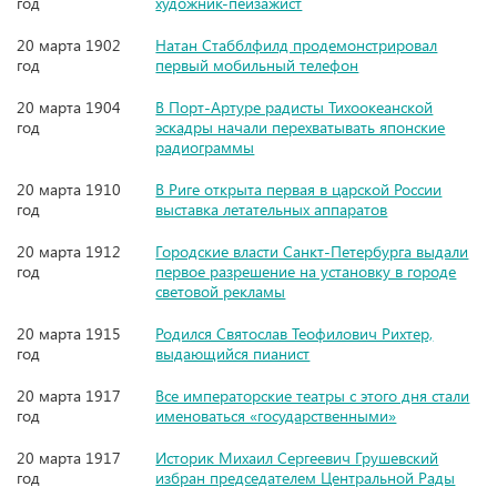
год
художник-пейзажист
20 марта 1902
Натан Стабблфилд продемонстрировал
год
первый мобильный телефон
20 марта 1904
В Порт-Артуре радисты Тихоокеанской
год
эскадры начали перехватывать японские
радиограммы
20 марта 1910
В Риге открыта первая в царской России
год
выставка летательных аппаратов
20 марта 1912
Городские власти Санкт-Петербурга выдали
год
первое разрешение на установку в городе
световой рекламы
20 марта 1915
Родился Святослав Теофилович Рихтер,
год
выдающийся пианист
20 марта 1917
Все императорские театры с этого дня стали
год
именоваться «государственными»
20 марта 1917
Историк Михаил Сергеевич Грушевский
год
избран председателем Центральной Рады