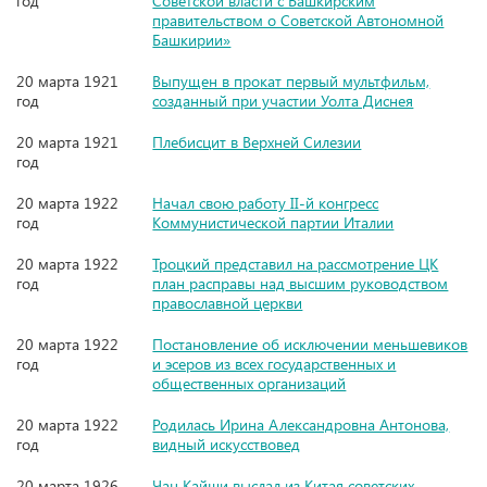
год
Советской власти с Башкирским
правительством о Советской Автономной
Башкирии»
20 марта 1921
Выпущен в прокат первый мультфильм,
год
созданный при участии Уолта Диснея
20 марта 1921
Плебисцит в Верхней Силезии
год
20 марта 1922
Начал свою работу II-й конгресс
год
Коммунистической партии Италии
20 марта 1922
Троцкий представил на рассмотрение ЦК
год
план расправы над высшим руководством
православной церкви
20 марта 1922
Постановление об исключении меньшевиков
год
и эсеров из всех государственных и
общественных организаций
20 марта 1922
Родилась Ирина Александровна Антонова,
год
видный искусствовед
20 марта 1926
Чан Кайши выслал из Китая советских