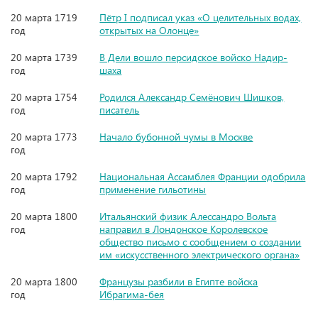
20 марта 1719
Пётр I подписал указ «О целительных водах,
год
открытых на Олонце»
20 марта 1739
В Дели вошло персидское войско Надир-
год
шаха
20 марта 1754
Родился Александр Семёнович Шишков,
год
писатель
20 марта 1773
Начало бубонной чумы в Москве
год
20 марта 1792
Национальная Ассамблея Франции одобрила
год
применение гильотины
20 марта 1800
Итальянский физик Алессандро Вольта
год
направил в Лондонское Королевское
общество письмо с сообщением о создании
им «искусственного электрического органа»
20 марта 1800
Французы разбили в Египте войска
год
Ибрагима-бея