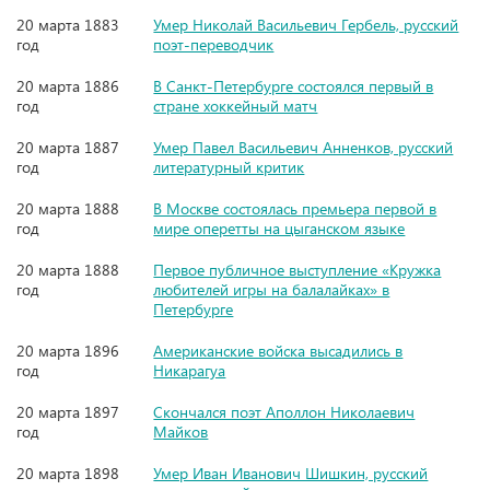
20 марта 1883
Умер Николай Васильевич Гербель, русский
год
поэт-переводчик
20 марта 1886
В Санкт-Петербурге состоялся первый в
год
стране хоккейный матч
20 марта 1887
Умер Павел Васильевич Анненков, русский
год
литературный критик
20 марта 1888
В Москве состоялась премьера первой в
год
мире оперетты на цыганском языке
20 марта 1888
Первое публичное выступление «Кружка
год
любителей игры на балалайках» в
Петербурге
20 марта 1896
Американские войска высадились в
год
Никарагуа
20 марта 1897
Скончался поэт Аполлон Николаевич
год
Майков
20 марта 1898
Умер Иван Иванович Шишкин, русский