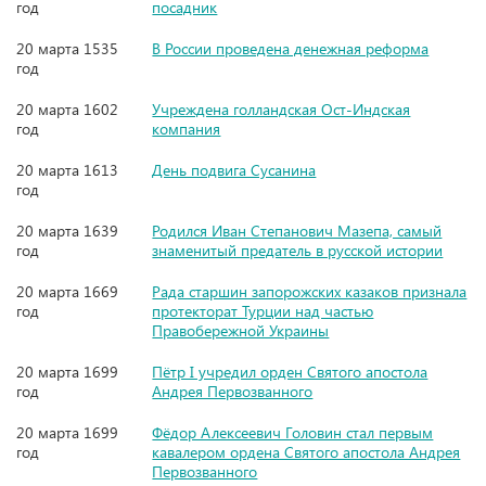
год
посадник
20 марта 1535
В России проведена денежная реформа
год
20 марта 1602
Учреждена голландская Ост-Индская
год
компания
20 марта 1613
День подвига Сусанина
год
20 марта 1639
Родился Иван Степанович Мазепа, самый
год
знаменитый предатель в русской истории
20 марта 1669
Рада старшин запорожских казаков признала
год
протекторат Турции над частью
Правобережной Украины
20 марта 1699
Пётр I учредил орден Святого апостола
год
Андрея Первозванного
20 марта 1699
Фёдор Алексеевич Головин стал первым
год
кавалером ордена Святого апостола Андрея
Первозванного