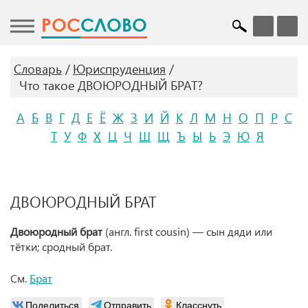
POC
СЛОВО
Словарь
Юриспруденция
Что такое ДВОЮРОДНЫЙ БРАТ?
А
Б
В
Г
Д
Е
Ё
Ж
З
И
Й
К
Л
М
Н
О
П
Р
С
Т
У
Ф
Х
Ц
Ч
Ш
Щ
Ъ
Ы
Ь
Э
Ю
Я
ДВОЮРОДНЫЙ БРАТ
Двоюродный брат
(англ. first cousin) — сын дяди или
тётки; сродный брат.
См.
Брат
Поделиться
Отправить
Класснуть