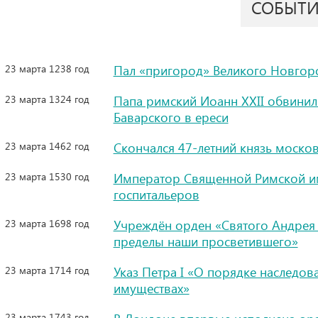
СОБЫТ
23 марта 1238 год
Пал «пригород» Великого Новгор
23 марта 1324 год
Папа римский Иоанн XXII обвинил
Баварского в ереси
23 марта 1462 год
Скончался 47-летний князь москов
23 марта 1530 год
Император Священной Римской им
госпитальеров
23 марта 1698 год
Учреждён орден «Святого Андрея
пределы наши просветившего»
23 марта 1714 год
Указ Петра I «О порядке наследо
имуществах»
23 марта 1743 год