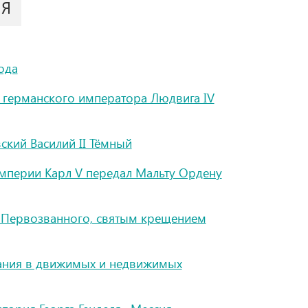
ИЯ
ода
 германского императора Людвига IV
ский Василий II Тёмный
перии Карл V передал Мальту Ордену
 Первозванного, святым крещением
вания в движимых и недвижимых