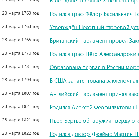
В Лондоне впервые исполнена ора
23 марта 1763 год
Родился граф Фёдор Васильевич Р
23 марта 1763 год
Утверждён Пехотный строевой уст
23 марта 1765 год
Британский парламент провёл Зак
23 марта 1770 год
Родился граф Пётр Александрович
23 марта 1781 год
Образована первая в России море
23 марта 1794 год
В США запатентована заклёпочна
23 марта 1807 год
Английский парламент принял зак
23 марта 1821 год
Родился Алексей Феофилактович П
23 марта 1821 год
Пьер Бертье обнаружил твёрдую к
23 марта 1822 год
Родился доктор Джеймс Мартин П