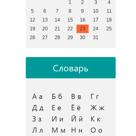
1
2
3
4
5
6
7
8
9
10
11
12
13
14
15
16
17
18
19
20
21
22
23
24
25
26
27
28
29
30
31
Словарь
А а
Б б
В в
Г г
Д д
Е е
Ё ё
Ж ж
З з
И и
Й й
К к
Л л
М м
Н н
О о