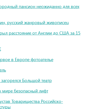
ородный пансион неожиданно для всех
хин, русский жанровый живописец
рыл расстояние от Англии до США за 15
K
рвое в Европе фотоателье
ель
загорелся Большой театр
в мире безопасный лифт
устав Товарищества Российско-
ктуры