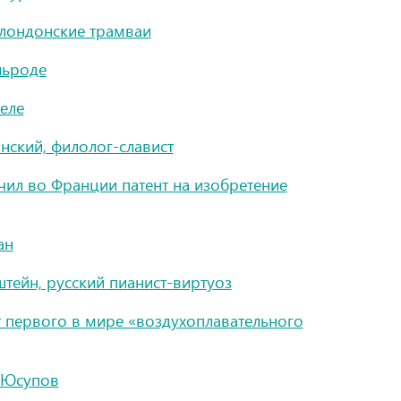
 лондонские трамваи
льроде
еле
нский, филолог-славист
ил во Франции патент на изобретение
ан
тейн, русский пианист-виртуоз
т первого в мире «воздухоплавательного
ч Юсупов