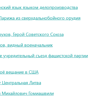
нский язык языком делопроизводства
Парижа из сверхдальнобойного орудия
ухов, Герой Советского Союза
ов, видный военачальник
е учредительный съезд фашистской партии
воё вещание в США
 Центральная Литва
ил Михайлович Гомиашвили