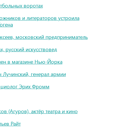
утбольных воротах
дожников и литераторов устроила
огена
ксеев, московский предприниматель
, русский искусствовед
лен в магазине Нью-Йорка
 Лучинский, генерал армии
оциолог Эрих Фромм
в (Агуров), актёр театра и кино
ьев Райт