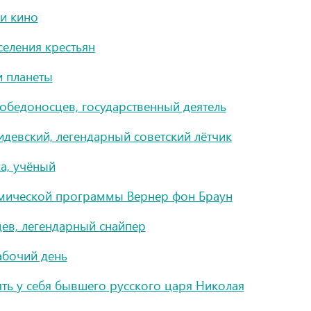
 и кино
селения крестьян
и планеты
обедоносцев, государственный деятель
идевский, легендарный советский лётчик
а, учёный
смической программы Вернер фон Браун
цев, легендарный снайпер
абочий день
ять у себя бывшего русского царя Николая