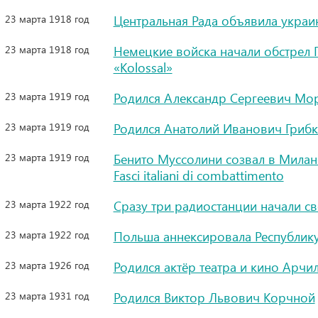
23 марта 1918 год
Центральная Рада объявила украи
23 марта 1918 год
Немецкие войска начали обстрел 
«Kolossal»
23 марта 1919 год
Родился Александр Сергеевич Мор
23 марта 1919 год
Родился Анатолий Иванович Грибк
23 марта 1919 год
Бенито Муссолини созвал в Милан
Fasci italiani di combattimento
23 марта 1922 год
Сразу три радиостанции начали с
23 марта 1922 год
Польша аннексировала Республику
23 марта 1926 год
Родился актёр театра и кино Арч
23 марта 1931 год
Родился Виктор Львович Корчной