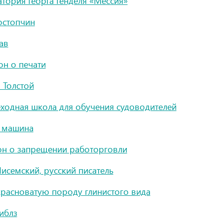
тория Георга Генделя «Мессия»
остопчин
ав
он о печати
 Толстой
ходная школа для обучения судоводителей
я машина
он о запрещении работорговли
исемский, русский писатель
расноватую породу глинистого вида
иблз