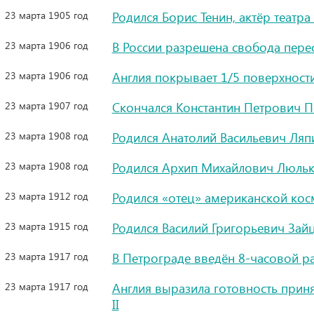
23 марта 1905 год
Родился Борис Тенин, актёр театра
23 марта 1906 год
В России разрешена свобода пере
23 марта 1906 год
Англия покрывает 1/5 поверхност
23 марта 1907 год
Скончался Константин Петрович П
23 марта 1908 год
Родился Анатолий Васильевич Ляп
23 марта 1908 год
Родился Архип Михайлович Люльк
23 марта 1912 год
Родился «отец» американской ко
23 марта 1915 год
Родился Василий Григорьевич Зай
23 марта 1917 год
В Петрограде введён 8-часовой р
23 марта 1917 год
Англия выразила готовность прин
II