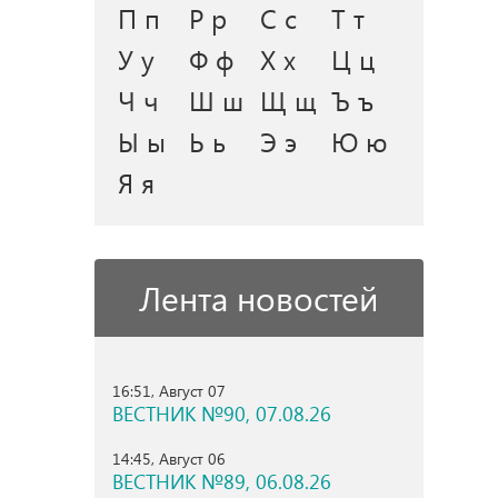
П п
Р р
С с
Т т
У у
Ф ф
Х х
Ц ц
Ч ч
Ш ш
Щ щ
Ъ ъ
Ы ы
Ь ь
Э э
Ю ю
Я я
Лента новостей
16:51, Август 07
ВЕСТНИК №90, 07.08.26
14:45, Август 06
ВЕСТНИК №89, 06.08.26