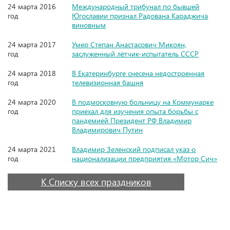
24 марта 2016
Международный трибунал по бывшей
год
Югославии признал Радована Караджича
виновным
24 марта 2017
Умер Степан Анастасович Микоян,
год
заслуженный лётчик-испытатель СССР
24 марта 2018
В Екатеринбурге снесена недостроенная
год
телевизионная башня
24 марта 2020
В подмосковную больницу на Коммунарке
год
приехал для изучения опыта борьбы с
пандемией Президент РФ Владимир
Владимирович Путин
24 марта 2021
Владимир Зеленский подписал указ о
год
национализации предприятия «Мотор Сич»
К Списку всех праздников