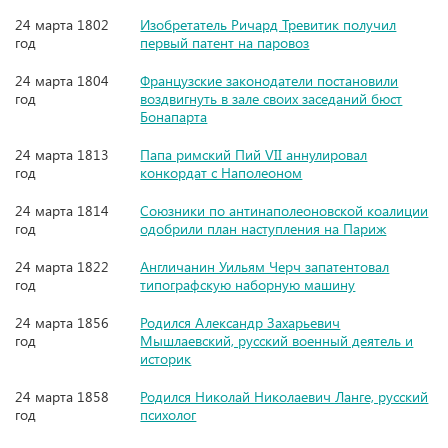
24 марта 1802
Изобретатель Ричард Тревитик получил
год
первый патент на паровоз
24 марта 1804
Французские законодатели постановили
год
воздвигнуть в зале своих заседаний бюст
Бонапарта
24 марта 1813
Папа римский Пий VII аннулировал
год
конкордат с Наполеоном
24 марта 1814
Союзники по антинаполеоновской коалиции
год
одобрили план наступления на Париж
24 марта 1822
Англичанин Уильям Черч запатентовал
год
типографскую наборную машину
24 марта 1856
Родился Александр Захарьевич
год
Мышлаевский, русский военный деятель и
историк
24 марта 1858
Родился Николай Николаевич Ланге, русский
год
психолог