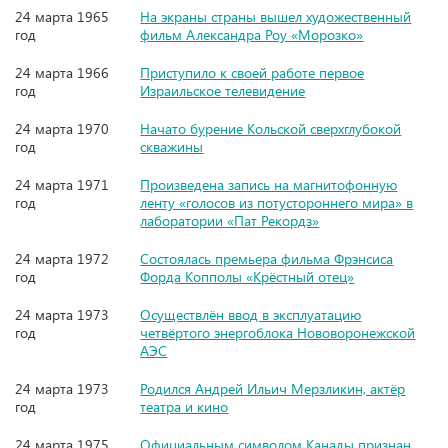
24 марта 1965
На экраны страны вышел художественный
год
фильм Александра Роу «Морозко»
24 марта 1966
Приступило к своей работе первое
год
Израильское телевидение
24 марта 1970
Начато бурение Кольской сверхглубокой
год
скважины
24 марта 1971
Произведена запись на магнитофонную
год
ленту «голосов из потустороннего мира» в
лаборатории «Пат Рекордз»
24 марта 1972
Состоялась премьера фильма Фрэнсиса
год
Форда Копполы «Крёстный отец»
24 марта 1973
Осуществлён ввод в эксплуатацию
год
четвёртого энергоблока Нововоронежской
АЭС
24 марта 1973
Родился Андрей Ильич Мерзликин, актёр
год
театра и кино
24 марта 1975
Официальным символом Канады признан