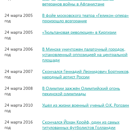
ветеранов войны в Афганистане
24 марта 2005
В фойе московского театра «Геликон-опера»
год
произошло возгорание
24 марта 2005
«Тюльпановая революция» в Киргизии
год
24 марта 2006
В Минске уничтожен палаточный городок,
год
установленный оппозицией на центральной
площади
24 марта 2007
Скончался Геннадий Леонидович Бортников,
год
народный артист России
24 марта 2008
В Олимпии зажжён Олимпийский огонь
год
пекинской олимпиады
24 марта 2010
Ушёл из жизни военный ученый О.К. Рогозин
год
24 марта 2016
Скончался Йохан Кройф, один из самых
год
титулованных футболистов Голландии