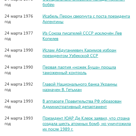
год
бобёр
24 марта 1976
Исабель Перон свергнута с поста президента
год
Аргентины
24 марта 1977
Из Союза писателей СССР исключён Лев
год
Копелев
24 марта 1990
Ислам Абдуганиевич Каримов избран
год
президентом Узбекской ССР
24 марта 1990
Первая партия «ножек Буша» прошла
год
таможенный контроль
24 марта 1992
Главой Национального банка Украины
год
назначен В. Гетьман
24 марта 1993
В аппарате Правительства РФ образован
год
Административный департамент
24 марта 1993
Президент ЮАР Де Клерк заявил, что страна
год
создала шесть атомных бомб, но уничтожила
их после 1989 г.