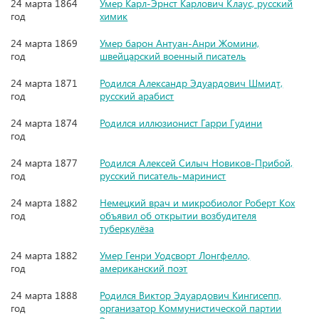
24 марта 1864
Умер Карл-Эрнст Карлович Клаус, русский
год
химик
24 марта 1869
Умер барон Антуан-Анри Жомини,
год
швейцарский военный писатель
24 марта 1871
Родился Александр Эдуардович Шмидт,
год
русский арабист
24 марта 1874
Родился иллюзионист Гарри Гудини
год
24 марта 1877
Родился Алексей Силыч Новиков-Прибой,
год
русский писатель-маринист
24 марта 1882
Немецкий врач и микробиолог Роберт Кох
год
объявил об открытии возбудителя
туберкулёза
24 марта 1882
Умер Генри Уодсворт Лонгфелло,
год
американский поэт
24 марта 1888
Родился Виктор Эдуардович Кингисепп,
год
организатор Коммунистической партии