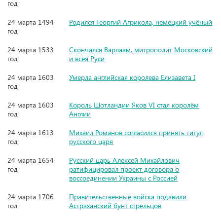
год
24 марта 1494
Родился Георгий Агрикола, немецкий учёный
год
24 марта 1533
Скончался Варлаам, митрополит Московский
год
и всея Руси
24 марта 1603
Умерла английская королева Елизавета I
год
24 марта 1603
Король Шотландии Яков VI стал королём
год
Англии
24 марта 1613
Михаил Романов согласился принять титул
год
русского царя
24 марта 1654
Русский царь Алексей Михайлович
год
ратифицировал проект договора о
воссоединении Украины с Россией
24 марта 1706
Правительственные войска подавили
год
Астраханский бунт стрельцов