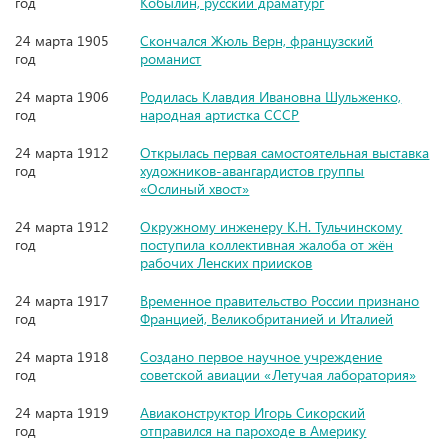
год
Кобылин, русский драматург
24 марта 1905
Скончался Жюль Верн, французский
год
романист
24 марта 1906
Родилась Клавдия Ивановна Шульженко,
год
народная артистка СССР
24 марта 1912
Открылась первая самостоятельная выставка
год
художников-авангардистов группы
«Ослиный хвост»
24 марта 1912
Окружному инженеру К.Н. Тульчинскому
год
поступила коллективная жалоба от жён
рабочих Ленских приисков
24 марта 1917
Временное правительство России признано
год
Францией, Великобританией и Италией
24 марта 1918
Создано первое научное учреждение
год
советской авиации «Летучая лаборатория»
24 марта 1919
Авиаконструктор Игорь Сикорский
год
отправился на пароходе в Америку