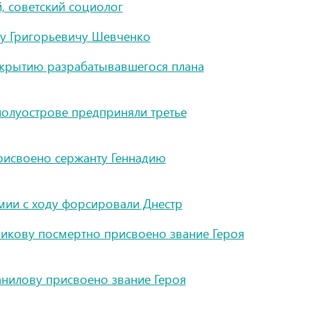
, советский социолог
су Григорьевичу Шевченко
крытию разрабатывавшегося плана
полуострове предприняли третье
рисвоено сержанту Геннадию
мии с ходу форсировали Днестр
кову посмертно присвоено звание Героя
нилову присвоено звание Героя