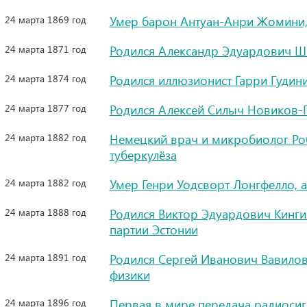
24 марта 1869 год
Умер барон Антуан-Анри Жомини,
24 марта 1871 год
Родился Александр Эдуардович Шм
24 марта 1874 год
Родился иллюзионист Гарри Гудин
24 марта 1877 год
Родился Алексей Силыч Новиков-П
24 марта 1882 год
Немецкий врач и микробиолог Роб
туберкулёза
24 марта 1882 год
Умер Генри Уодсворт Лонгфелло, 
24 марта 1888 год
Родился Виктор Эдуардович Кинги
партии Эстонии
24 марта 1891 год
Родился Сергей Иванович Вавилов
физики
24 марта 1896 год
Первая в мире передача радиосиг