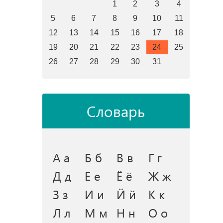
1
2
3
4
5
6
7
8
9
10
11
12
13
14
15
16
17
18
19
20
21
22
23
24
25
26
27
28
29
30
31
Словарь
А а
Б б
В в
Г г
Д д
Е е
Ё ё
Ж ж
З з
И и
Й й
К к
Л л
М м
Н н
О о