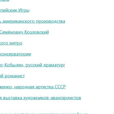
мпийские Игры
 американского производства
Семёнович Козловский
кого метро
консерватории
о-Кобылин, русский драматург
ий романист
енко, народная артистка СССР
я выставка художников-авангардистов