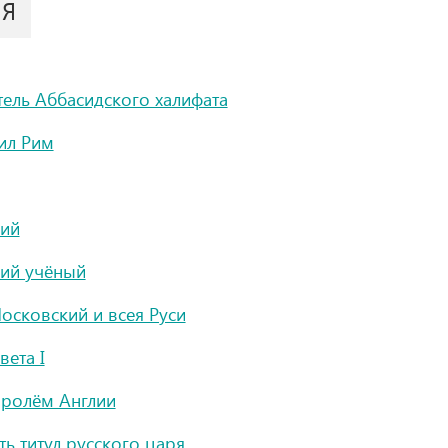
ИЯ
тель Аббасидского халифата
ил Рим
кий
кий учёный
осковский и всея Руси
вета I
оролём Англии
ь титул русского царя