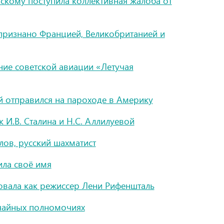
скому поступила коллективная жалоба от
признано Францией, Великобританией и
ие советской авиации «Летучая
 отправился на пароходе в Америку
И.В. Сталина и Н.С. Аллилуевой
лов, русский шахматист
ила своё имя
овала как режиссер Лени Рифеншталь
ычайных полномочиях