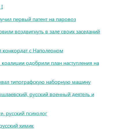
 I
лучил первый патент на паровоз
вили воздвигнуть в зале своих заседаний
л конкордат с Наполеоном
коалиции одобрили план наступления на
товал типографскую наборную машину
шлаевский, русский военный деятель и
е, русский психолог
русский химик