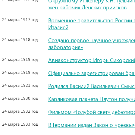
Окружному инженеру К.Н. Тульчин
жён рабочих Ленских приисков
24 марта 1917 год
Временное правительство России 
Италией
24 марта 1918 год
Создано первое научное учрежден
лаборатория»
24 марта 1919 год
Авиаконструктор Игорь Сикорский
24 марта 1919 год
Официально зарегистрирован брак 
24 марта 1921 год
Родился Василий Васильевич Смыс
24 марта 1930 год
Карликовая планета Плутон получ
24 марта 1932 год
Фильмом «Голубой свет» дебютир
24 марта 1933 год
В Германии издан Закон о чрезв