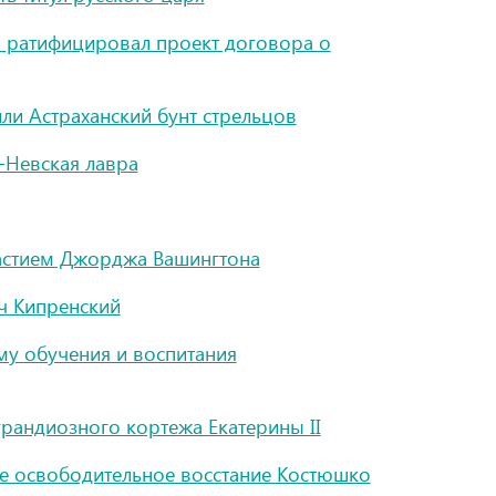
ч ратифицировал проект договора о
ли Астраханский бунт стрельцов
-Невская лавра
частием Джорджа Вашингтона
ч Кипренский
му обучения и воспитания
грандиозного кортежа Екатерины II
е освободительное восстание Костюшко