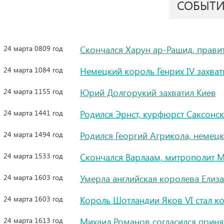
СОБЫТ
24 марта 0809 год
Скончался Харун ар-Рашид, прави
24 марта 1084 год
Немецкий король Генрих IV захват
24 марта 1155 год
Юрий Долгорукий захватил Киев
24 марта 1441 год
Родился Эрнст, курфюрст Саксонс
24 марта 1494 год
Родился Георгий Агрикола, немец
24 марта 1533 год
Скончался Варлаам, митрополит М
24 марта 1603 год
Умерла английская королева Елиза
24 марта 1603 год
Король Шотландии Яков VI стал к
24 марта 1613 год
Михаил Романов согласился принят