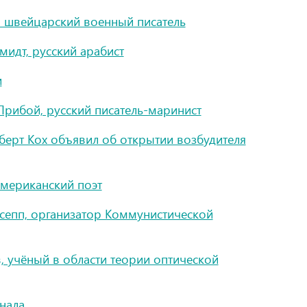
 швейцарский военный писатель
идт, русский арабист
и
рибой, русский писатель-маринист
ерт Кох объявил об открытии возбудителя
американский поэт
сепп, организатор Коммунистической
, учёный в области теории оптической
нала