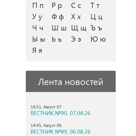
П п
Р р
С с
Т т
У у
Ф ф
Х х
Ц ц
Ч ч
Ш ш
Щ щ
Ъ ъ
Ы ы
Ь ь
Э э
Ю ю
Я я
Лента новостей
16:51, Август 07
ВЕСТНИК №90, 07.08.26
14:45, Август 06
ВЕСТНИК №89, 06.08.26