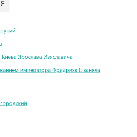
ИЯ
орукий
в
з Киева Ярослава Изяславича
ванием императора Фридриха II заняла
вгородский