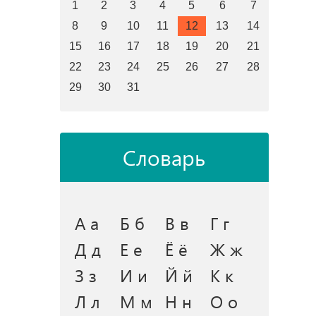
1
2
3
4
5
6
7
8
9
10
11
12
13
14
15
16
17
18
19
20
21
22
23
24
25
26
27
28
29
30
31
Словарь
А а
Б б
В в
Г г
Д д
Е е
Ё ё
Ж ж
З з
И и
Й й
К к
Л л
М м
Н н
О о