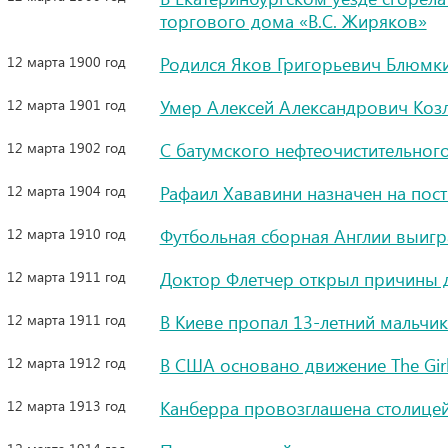
торгового дома «В.С. Жиряков»
12 марта 1900 год
Родился Яков Григорьевич Блюмк
12 марта 1901 год
Умер Алексей Александрович Козл
12 марта 1902 год
С батумского нефтеочистительног
12 марта 1904 год
Рафаил Хававини назначен на пос
12 марта 1910 год
Футбольная сборная Англии выигр
12 марта 1911 год
Доктор Флетчер открыл причины 
12 марта 1911 год
В Киеве пропал 13-летний мальч
12 марта 1912 год
В США основано движение The Girl
12 марта 1913 год
Канберра провозглашена столице