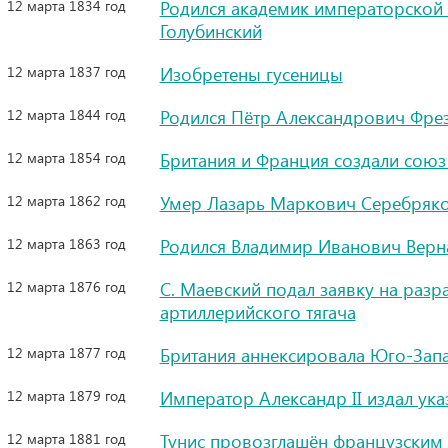
12 марта 1834 год
Родился академик императорской 
Голубинский
12 марта 1837 год
Изобретены гусеницы
12 марта 1844 год
Родился Пётр Александрович Фрез
12 марта 1854 год
Британия и Франция создали союз
12 марта 1862 год
Умер Лазарь Маркович Серебряко
12 марта 1863 год
Родился Владимир Иванович Верн
12 марта 1876 год
С. Маевский подал заявку на раз
артиллерийского тягача
12 марта 1877 год
Британия аннексировала Юго-За
12 марта 1879 год
Император Александр II издал ук
12 марта 1881 год
Тунис провозглашён французским