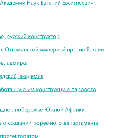
Академии Наук Евгений Евсигнеевич
е, русский конструктор
 с Оттоманской империей против России
в, адмирал
адский, академик
работанную им конструкцию парового
падное побережье Южной Африки
аз о создании тюремного департамента
 протекторатом