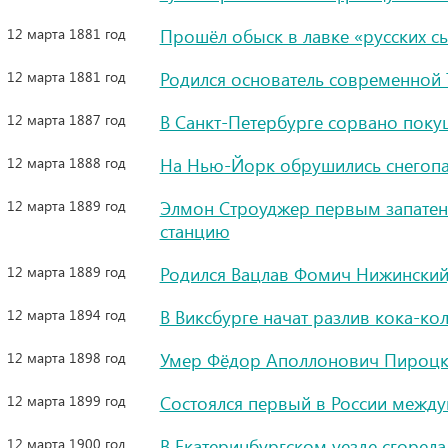
12 марта 1881 год
Прошёл обыск в лавке «русских с
12 марта 1881 год
Родился основатель современной
12 марта 1887 год
В Санкт-Петербурге сорвано покуш
12 марта 1888 год
На Нью-Йорк обрушились снегоп
12 марта 1889 год
Элмон Строуджер первым запатен
станцию
12 марта 1889 год
Родился Вацлав Фомич Нижински
12 марта 1894 год
В Виксбурге начат разлив кока-ко
12 марта 1898 год
Умер Фёдор Аполлонович Пироцки
12 марта 1899 год
Состоялся первый в России между
12 марта 1900 год
В Екатеринбургском уезде сгорел