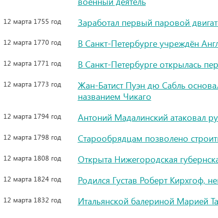
военный деятель
12 марта 1755 год
Заработал первый паровой двигат
12 марта 1770 год
В Санкт-Петербурге учреждён Анг
12 марта 1771 год
В Санкт-Петербурге открылась пер
12 марта 1773 год
Жан-Батист Пуэн дю Сабль основал
названием Чикаго
12 марта 1794 год
Антоний Мадалинский атаковал ру
12 марта 1798 год
Старообрядцам позволено строит
12 марта 1808 год
Открыта Нижегородская губернск
12 марта 1824 год
Родился Густав Роберт Кирхгоф, н
12 марта 1832 год
Итальянской балериной Марией Та