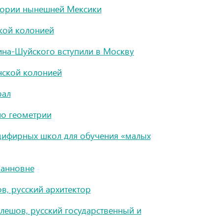
итории нынешней Мексики
ской колонией
ина-Шуйского вступили в Москву
нской колонией
рал
по геометрии
 цифирных школ для обучения «малых
оанновне
в, русский архитектор
лешов, русский государственный и