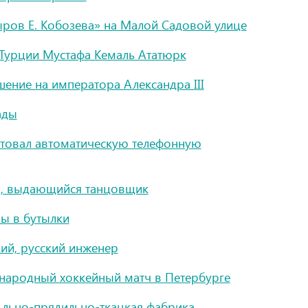
ыров Е. Кобозева» на Малой Садовой улице
 Турции Мустафа Кемаль Ататюрк
ение на императора Александра III
ады
товал автоматическую телефонную
й, выдающийся танцовщик
лы в бутылки
й, русский инженер
народный хоккейный матч в Петербурге
а льно-прядильно-ткацкая фабрика