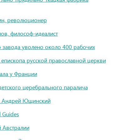
ин, революционер
ов, философ-идеалист
о завода уволено около 400 рабочих
т епископа русской православной церкви
ала у Франции
детского церебрального паралича
ик Андрей Ющинский
 Guides
й Австралии