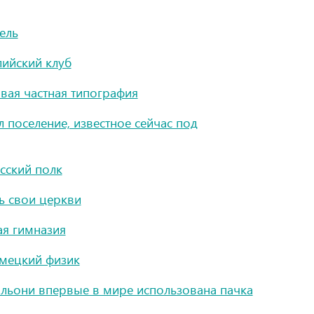
ель
лийский клуб
вая частная типография
 поселение, известное сейчас под
сский полк
ь свои церкви
ая гимназия
емецкий физик
льони впервые в мире использована пачка