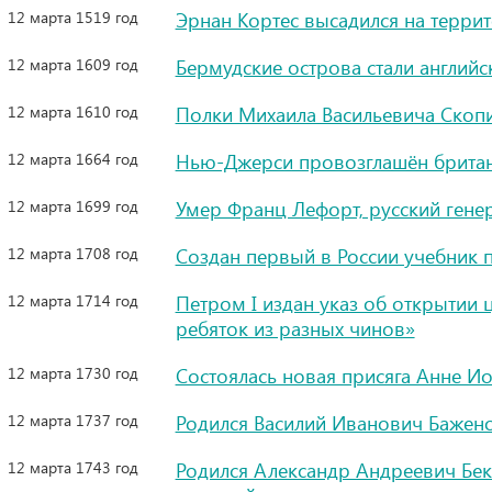
12 марта 1519 год
Эрнан Кортес высадился на терр
12 марта 1609 год
Бермудские острова стали англий
12 марта 1610 год
Полки Михаила Васильевича Скоп
12 марта 1664 год
Нью-Джерси провозглашён брита
12 марта 1699 год
Умер Франц Лефорт, русский гене
12 марта 1708 год
Создан первый в России учебник 
12 марта 1714 год
Петром I издан указ об открытии
ребяток из разных чинов»
12 марта 1730 год
Состоялась новая присяга Анне И
12 марта 1737 год
Родился Василий Иванович Бажено
12 марта 1743 год
Родился Александр Андреевич Бек