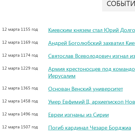
СОБЫТ
12 марта 1155 год
Киевским князем стал Юрий Долг
12 марта 1169 год
Андрей Боголюбский захватил Кие
12 марта 1174 год
Святослав Всеволодович изгнал и
12 марта 1229 год
Армия крестоносцев под командо
Иерусалим
12 марта 1365 год
Основан Венский университет
12 марта 1458 год
Умер Евфимий II, архиепископ Но
12 марта 1496 год
Евреи изгнаны из Сирии
12 марта 1507 год
Погиб кардинал Чезаре Борджиа