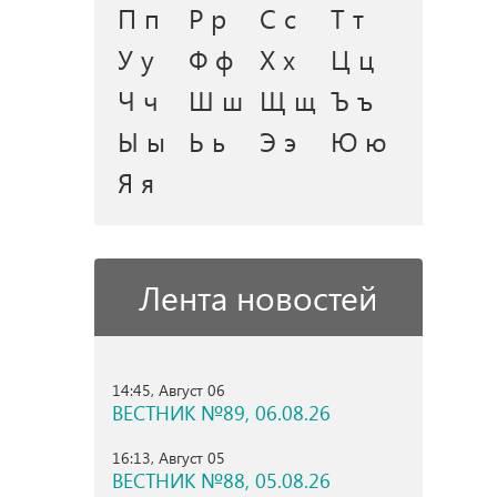
П п
Р р
С с
Т т
У у
Ф ф
Х х
Ц ц
Ч ч
Ш ш
Щ щ
Ъ ъ
Ы ы
Ь ь
Э э
Ю ю
Я я
Лента новостей
14:45, Август 06
ВЕСТНИК №89, 06.08.26
16:13, Август 05
ВЕСТНИК №88, 05.08.26