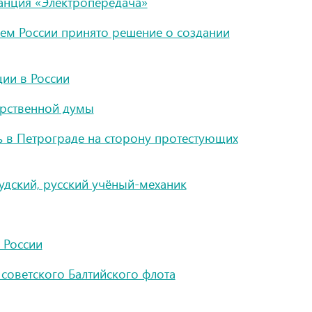
танция «Электропередача»
м России принято решение о создании
ии в России
арственной думы
ь в Петрограде на сторону протестующих
дский, русский учёный-механик
 России
советского Балтийского флота