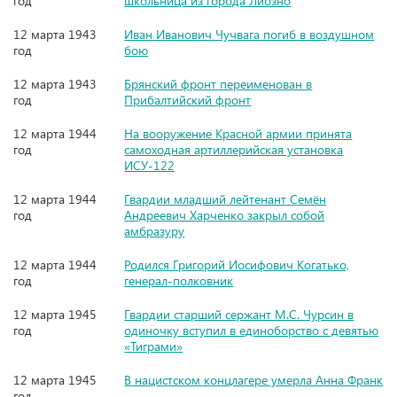
год
школьница из города Лиозно
12 марта 1943
Иван Иванович Чучвага погиб в воздушном
год
бою
12 марта 1943
Брянский фронт переименован в
год
Прибалтийский фронт
12 марта 1944
На вооружение Красной армии принята
год
самоходная артиллерийская установка
ИСУ-122
12 марта 1944
Гвардии младший лейтенант Семён
год
Андреевич Харченко закрыл собой
амбразуру
12 марта 1944
Родился Григорий Иосифович Когатько,
год
генерал-полковник
12 марта 1945
Гвардии старший сержант М.С. Чурсин в
год
одиночку вступил в единоборство с девятью
«Тиграми»
12 марта 1945
В нацистском концлагере умерла Анна Франк
год