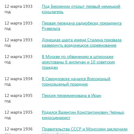
12 марта 1933
Под Берлином открыт первый немецкий
год
концлагерь
12 марта 1933
Первая передача радиобесед президента
год
Рузвельта
12 марта 1933
Донецкая шахта имени Сталина призвала
год
развернуть вседонецкое соревнование
12 марта 1933
В Москве по обвинению в шпионаже
год
арестованы 6 англичан и 10 советских
граждан
12 марта 1934
В Свердловске начался Всесоюзный
год
горнолыжный праздник
12 марта 1935
Персия переименована в Иран
год
12 марта 1935
Родился Валентин Константинович Черных,
год
киносценарист
12 марта 1936
Правительства СССР и Монголии заключили