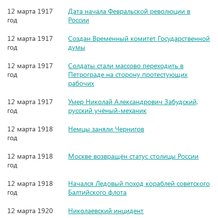
12 марта 1917
Дата начала Февральской революции в
год
России
12 марта 1917
Создан Временный комитет Государственной
год
думы
12 марта 1917
Солдаты стали массово переходить в
год
Петрограде на сторону протестующих
рабочих
12 марта 1917
Умер Николай Александрович Забудский,
год
русский учёный-механик
12 марта 1918
Немцы заняли Чернигов
год
12 марта 1918
Москве возвращён статус столицы России
год
12 марта 1918
Начался Ледовый поход кораблей советского
год
Балтийского флота
12 марта 1920
Николаевский инцидент