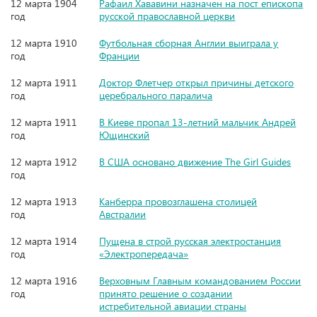
12 марта 1904
Рафаил Хававини назначен на пост епископа
год
русской православной церкви
12 марта 1910
Футбольная сборная Англии выиграла у
год
Франции
12 марта 1911
Доктор Флетчер открыл причины детского
год
церебрального паралича
12 марта 1911
В Киеве пропал 13-летний мальчик Андрей
год
Ющинский
12 марта 1912
В США основано движение The Girl Guides
год
12 марта 1913
Канберра провозглашена столицей
год
Австралии
12 марта 1914
Пущена в строй русская электростанция
год
«Электропередача»
12 марта 1916
Верховным Главным командованием России
год
принято решение о создании
истребительной авиации страны