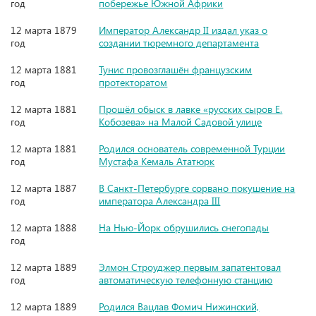
год
побережье Южной Африки
12 марта 1879
Император Александр II издал указ о
год
создании тюремного департамента
12 марта 1881
Тунис провозглашён французским
год
протекторатом
12 марта 1881
Прошёл обыск в лавке «русских сыров Е.
год
Кобозева» на Малой Садовой улице
12 марта 1881
Родился основатель современной Турции
год
Мустафа Кемаль Ататюрк
12 марта 1887
В Санкт-Петербурге сорвано покушение на
год
императора Александра III
12 марта 1888
На Нью-Йорк обрушились снегопады
год
12 марта 1889
Элмон Строуджер первым запатентовал
год
автоматическую телефонную станцию
12 марта 1889
Родился Вацлав Фомич Нижинский,