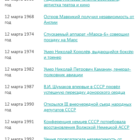
год
артистка театра и кино
12 марта 1968
Остров Маврикий получил независимость от
год
Англии
12 марта 1974
Спускаемый аппарат «Марса-6» совершил
год
посадку на Марс
12 марта 1974
Умер Николай Королёв, выдающийся боксёр
год
и тренер
12 марта 1982
Умер Николай Петрович Каманин, генерал-
год
полковник авиации
12 марта 1987
В.И. Шумаков впервые в СССР провёл
год
успешную пересадку донорского сердца
12 марта 1990
Открылся III внеочередной съезд народных
год
депутатов СССР
12 марта 1991
Конференция немцев СССР потребовала
год
восстановления Волжской Немецкой АССР
12 марта 1992
Чечня провозгласила независимость от