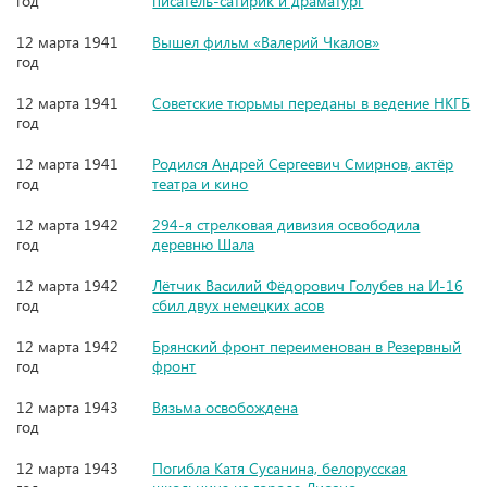
год
писатель-сатирик и драматург
12 марта 1941
Вышел фильм «Валерий Чкалов»
год
12 марта 1941
Советские тюрьмы переданы в ведение НКГБ
год
12 марта 1941
Родился Андрей Сергеевич Смирнов, актёр
год
театра и кино
12 марта 1942
294-я стрелковая дивизия освободила
год
деревню Шала
12 марта 1942
Лётчик Василий Фёдорович Голубев на И-16
год
сбил двух немецких асов
12 марта 1942
Брянский фронт переименован в Резервный
год
фронт
12 марта 1943
Вязьма освобождена
год
12 марта 1943
Погибла Катя Сусанина, белорусская