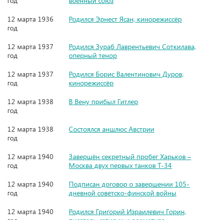
год
военный союз
12 марта 1936
Родился Эрнест Ясан, кинорежиссёр
год
12 марта 1937
Родился Зураб Лаврентьевич Соткилава,
год
оперный тенор
12 марта 1937
Родился Борис Валентинович Дуров,
год
кинорежиссёр
12 марта 1938
В Вену прибыл Гитлер
год
12 марта 1938
Состоялся аншлюс Австрии
год
12 марта 1940
Завершён секретный пробег Харьков –
год
Москва двух первых танков Т-34
12 марта 1940
Подписан договор о завершении 105-
год
дневной советско-финской войны
12 марта 1940
Родился Григорий Израилевич Горин,