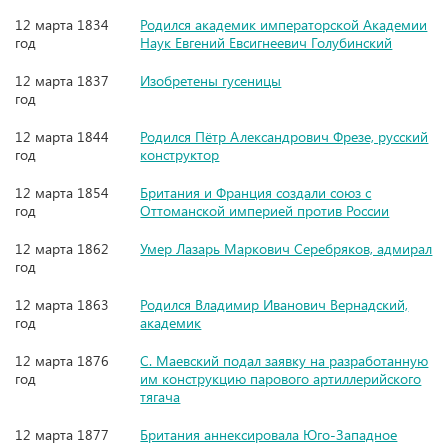
12 марта 1834
Родился академик императорской Академии
год
Наук Евгений Евсигнеевич Голубинский
12 марта 1837
Изобретены гусеницы
год
12 марта 1844
Родился Пётр Александрович Фрезе, русский
год
конструктор
12 марта 1854
Британия и Франция создали союз с
год
Оттоманской империей против России
12 марта 1862
Умер Лазарь Маркович Серебряков, адмирал
год
12 марта 1863
Родился Владимир Иванович Вернадский,
год
академик
12 марта 1876
С. Маевский подал заявку на разработанную
год
им конструкцию парового артиллерийского
тягача
12 марта 1877
Британия аннексировала Юго-Западное