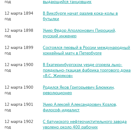
год
выдающийся танцовщик
12 марта 1894
В Виксбурге начат разлив кока-колы в
год
бутылки
12 марта 1898
Умер Фёдор Аполлонович Пироцкий,
год
русский инженер
12 марта 1899
Состоялся первый в России международный
год
хоккейный матч в Петербурге
12 марта 1900
В Екатеринбургском уезде сгорела льно-
год
прядильно-ткацкая фабрика торгового дома
«В.С. Жиряков»
12 марта 1900
Родился Яков Григорьевич Блюмкин,
год
революционер
12 марта 1901
Умер Алексей Александрович Козлов,
год
философ-идеалист
12 марта 1902
С батумского нефтеочистительного завода
год
уволено около 400 рабочих