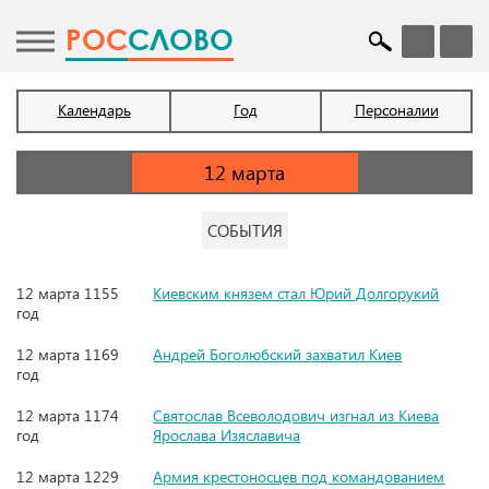
POC
СЛОВО
Календарь
Год
Персоналии
СОБЫТИЯ
12 марта 1155
Киевским князем стал Юрий Долгорукий
год
12 марта 1169
Андрей Боголюбский захватил Киев
год
12 марта 1174
Святослав Всеволодович изгнал из Киева
год
Ярослава Изяславича
12 марта 1229
Армия крестоносцев под командованием