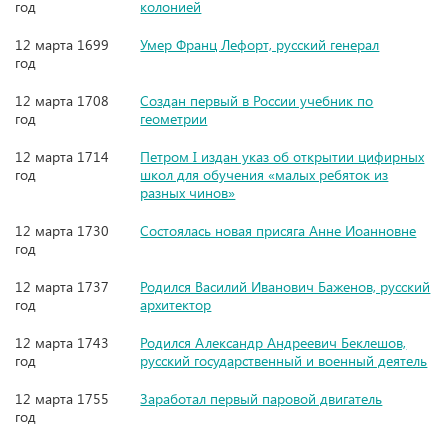
год
колонией
12 марта 1699
Умер Франц Лефорт, русский генерал
год
12 марта 1708
Создан первый в России учебник по
год
геометрии
12 марта 1714
Петром I издан указ об открытии цифирных
год
школ для обучения «малых ребяток из
разных чинов»
12 марта 1730
Состоялась новая присяга Анне Иоанновне
год
12 марта 1737
Родился Василий Иванович Баженов, русский
год
архитектор
12 марта 1743
Родился Александр Андреевич Беклешов,
год
русский государственный и военный деятель
12 марта 1755
Заработал первый паровой двигатель
год