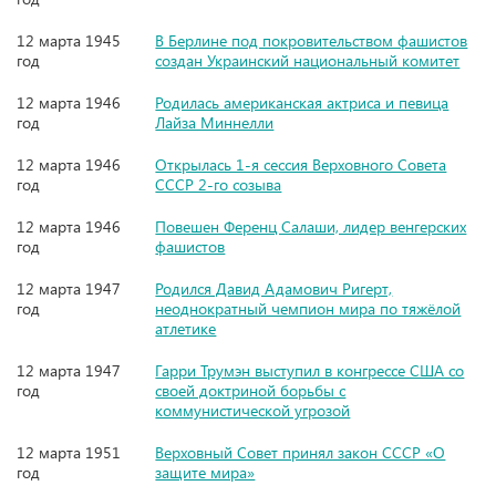
12 марта 1945
В Берлине под покровительством фашистов
год
создан Украинский национальный комитет
12 марта 1946
Родилась американская актриса и певица
год
Лайза Миннелли
12 марта 1946
Открылась 1-я сессия Верховного Совета
год
СССР 2-го созыва
12 марта 1946
Повешен Ференц Салаши, лидер венгерских
год
фашистов
12 марта 1947
Родился Давид Адамович Ригерт,
год
неоднократный чемпион мира по тяжёлой
атлетике
12 марта 1947
Гарри Трумэн выступил в конгрессе США со
год
своей доктриной борьбы с
коммунистической угрозой
12 марта 1951
Верховный Совет принял закон СССР «О
год
защите мира»