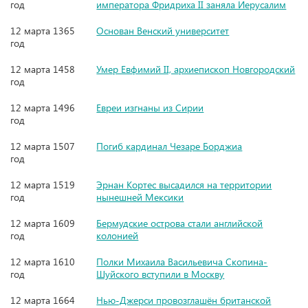
год
императора Фридриха II заняла Иерусалим
12 марта 1365
Основан Венский университет
год
12 марта 1458
Умер Евфимий II, архиепископ Новгородский
год
12 марта 1496
Евреи изгнаны из Сирии
год
12 марта 1507
Погиб кардинал Чезаре Борджиа
год
12 марта 1519
Эрнан Кортес высадился на территории
год
нынешней Мексики
12 марта 1609
Бермудские острова стали английской
год
колонией
12 марта 1610
Полки Михаила Васильевича Скопина-
год
Шуйского вступили в Москву
12 марта 1664
Нью-Джерси провозглашён британской