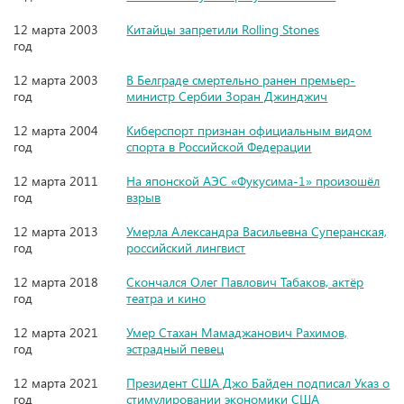
12 марта 2003
Китайцы запретили Rolling Stones
год
12 марта 2003
В Белграде смертельно ранен премьер-
год
министр Сербии Зоран Джинджич
12 марта 2004
Киберспорт признан официальным видом
год
спорта в Российской Федерации
12 марта 2011
На японской АЭС «Фукусима-1» произошёл
год
взрыв
12 марта 2013
Умерла Александра Васильевна Суперанская,
год
российский лингвист
12 марта 2018
Скончался Олег Павлович Табаков, актёр
год
театра и кино
12 марта 2021
Умер Стахан Мамаджанович Рахимов,
год
эстрадный певец
12 марта 2021
Президент США Джо Байден подписал Указ о
год
стимулировании экономики США