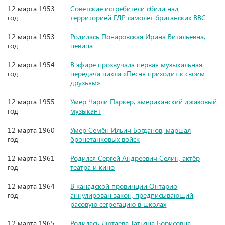
12 марта 1953
Советские истребители сбили над
год
территорией ГДР самолёт британских ВВС
12 марта 1953
Родилась Понаровская Ирина Витальевна,
год
певица
12 марта 1954
В эфире прозвучала первая музыкальная
год
передача цикла «Песня приходит к своим
друзьям»
12 марта 1955
Умер Чарли Паркер, американский джазовый
год
музыкант
12 марта 1960
Умер Семён Ильич Богданов, маршал
год
бронетанковых войск
12 марта 1961
Родился Сергей Андреевич Селин, актёр
год
театра и кино
12 марта 1964
В канадской провинции Онтарио
год
аннулирован закон, предписывающий
расовую сегрегацию в школах
12 марта 1965
Родилась Лютаева Татьяна Борисовна,