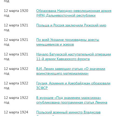
год
12 марта 1920
Образована Народно-революционная армия
год
(НРА) Дальневосточной республики
12 марта 1921
Польша и Россия заключили Рижский мир
год
12 марта 1921
По всей Украине произведены аресты
год
меньшевиков и эсеров
12 марта 1921
Начало Батумской наступательной операции
год
11-й армии Кавказского фронта
12 марта 1922
В.И. Ленин завершил статью «О значении
год
воинствующего материализма»
12 марта 1922
Грузия, Армения и Азербайджан образовали
год
ЗСФСР
12 марта 1922
В журнале «Под знаменем марксизма»
год
опубликована программная статья Ленина
12 марта 1924
Польский военный министр Владислав