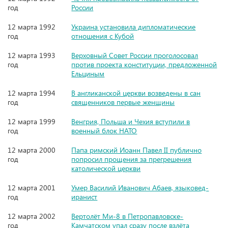
год
России
12 марта 1992
Украина установила дипломатические
год
отношения с Кубой
12 марта 1993
Верховный Совет России проголосовал
год
против проекта конституции, предложенной
Ельциным
12 марта 1994
В англиканской церкви возведены в сан
год
священников первые женщины
12 марта 1999
Венгрия, Польша и Чехия вступили в
год
военный блок НАТО
12 марта 2000
Папа римский Иоанн Павел II публично
год
попросил прощения за прегрешения
католической церкви
12 марта 2001
Умер Василий Иванович Абаев, языковед-
год
иранист
12 марта 2002
Вертолёт Ми-8 в Петропавловске-
год
Камчатском упал сразу после взлёта