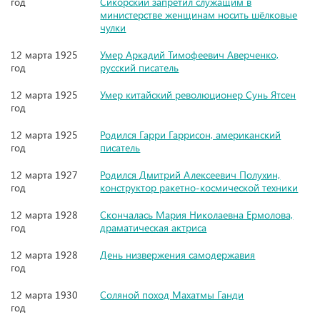
год
Сикорский запретил служащим в
министерстве женщинам носить шёлковые
чулки
12 марта 1925
Умер Аркадий Тимофеевич Аверченко,
год
русский писатель
12 марта 1925
Умер китайский революционер Сунь Ятсен
год
12 марта 1925
Родился Гарри Гаррисон, американский
год
писатель
12 марта 1927
Родился Дмитрий Алексеевич Полухин,
год
конструктор ракетно-космической техники
12 марта 1928
Скончалась Мария Николаевна Ермолова,
год
драматическая актриса
12 марта 1928
День низвержения самодержавия
год
12 марта 1930
Соляной поход Махатмы Ганди
год