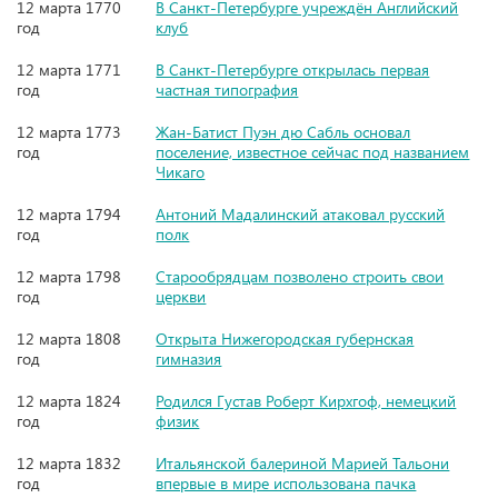
12 марта 1770
В Санкт-Петербурге учреждён Английский
год
клуб
12 марта 1771
В Санкт-Петербурге открылась первая
год
частная типография
12 марта 1773
Жан-Батист Пуэн дю Сабль основал
год
поселение, известное сейчас под названием
Чикаго
12 марта 1794
Антоний Мадалинский атаковал русский
год
полк
12 марта 1798
Старообрядцам позволено строить свои
год
церкви
12 марта 1808
Открыта Нижегородская губернская
год
гимназия
12 марта 1824
Родился Густав Роберт Кирхгоф, немецкий
год
физик
12 марта 1832
Итальянской балериной Марией Тальони
год
впервые в мире использована пачка